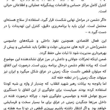
کنترل کامل مراکز حساس و اقدامات پیشگیرانه عملیاتی و اطلاعاتی حیاتی
است.
«اگر دشمن در مراحل نهایی شکست قرار گیرد، استفاده از سلاح هسته‌ای
محتمل است. ایران باید با برنامه‌ریزی دقیق، کنترل این تهدیدات را در
دست گیرد.» –
اين فعال اقتصادى همچنین نفوذ داخلی و شبکه‌های جاسوسی
دشمن(حتى در لايه هاى مديريتى دولت و نظام) باید شناسایی و پیش از
بهره‌برداری مدیریت شود تا ثبات ملی حفظ گردد.
ضمن اينكه تحركات جولانى و داعش در مرز عراق نشاندهنده اين موضوع
است كه پياده نظام دشمن درحال برنامه ريزى است, درصورت اين اتفاق
كه ميتوان قطعى دانست جنگ زمينى در عراق شكل ميگيرد و ايران نيز
ميتواند جنگ زمينى را در نطفه خفه كند
اما باتوجه به بيانات رهبر شهيد انقلاب كه چندبار از واژه ى شبه كودتا
استفاده كرده بودند ميبايست براى جلوگيرى از اين اتفاق با دستگيرى
سريع عوامل فتنه و جواسيس جلوگيرى شود ، چراكه درصورت فتنه در
داخل مرزها جنگيدن زمينى در عراق براى ما بسيار سخت و فرسايشى
خواهد بود و اگر انتظار داشته باشيم پيروزى قطعى در دو تا سه هفته ى