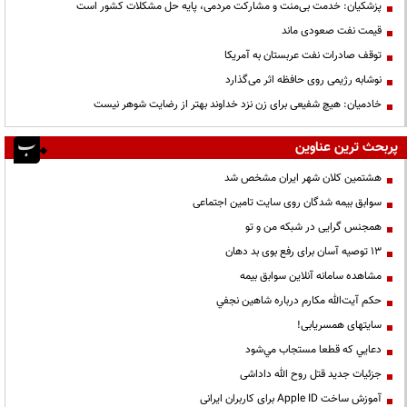
پزشکیان: خدمت بی‌منت و مشارکت مردمی، پایه حل مشکلات کشور است
قیمت نفت صعودی ماند
توقف صادرات نفت عربستان به آمریکا
نوشابه رژیمی روی حافظه اثر می‌گذارد
خادمیان: هیچ شفیعی برای زن نزد خداوند بهتر از رضایت شوهر نیست
پربحث ترین عناوین
هشتمین کلان شهر ایران مشخص شد
سوابق بیمه شدگان روی سایت تامین اجتماعی
همجنس گرایی در شبکه من و تو
13 توصیه آسان برای رفع بوی بد دهان
مشاهده سامانه آنلاين سوابق بیمه
حكم آيت‌الله مكارم درباره شاهين نجفي
سایتهای همسریابی!
دعايي كه قطعا مستجاب مي‌شود
جزئیات جدید قتل روح الله داداشی
آموزش ساخت Apple ID برای کاربران ایرانی