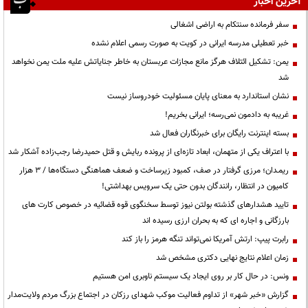
آخرین اخبار
سفر فرمانده سنتکام به اراضی اشغالی
خبر تعطیلی مدرسه ایرانی در کویت به صورت رسمی اعلام نشده
یمن: تشکیل ائتلاف هرگز مانع مجازات عربستان به خاطر جنایاتش علیه ملت یمن نخواهد
شد
نشان استاندارد به معنای پایان مسئولیت خودروساز نیست
غریبه به دادمون نمی‌رسه؛ ایرانی بخریم!
بسته اینترنت رایگان برای خبرنگاران فعال شد
با اعتراف یکی از متهمان، ابعاد تازه‌ای از پرونده ربایش و قتل حمیدرضا رجب‌زاده آشکار شد
ریمـدان؛ مرزی گرفتار در صف، کمبود زیرساخت و ضعف هماهنگی دستگاه‌ها / ۳ هزار
کامیون در انتظار، رانندگان بدون حتی یک سرویس بهداشتی!
تایید هشدارهای گذشته بولتن نیوز توسط سخنگوی قوه قضائیه در خصوص کارت های
بارزگانی و اجاره ای که به بحران ارزی رسیده اند
رابرت پیپ: ارتش آمریکا نمی‌تواند تنگه هرمز را باز کند
زمان اعلام نتایج نهایی دکتری مشخص شد
ونس: در حال کار بر روی ایجاد یک سیستم ناوبری امن هستیم
گزارش «خبر شهر» از تداوم فعالیت موکب شهدای رزکان در اجتماع بزرگ مردم ولایت‌مدار