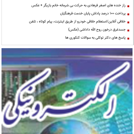
راز خنده های اصغر فرهادی به حرکت بی شرمانه خانم بازیگر + عکس
پرداخت ۱۰۰ درصد پاداش پایان خدمت فرهنگیان
خلافی آنلاین/استعلام خلافی خودرو از طریق اینترنت، پیام کوتاه ، تلفن
جسدغرق درخون روح الله داداشی (عکس)
پاسخ های دکتر توکلی به سوالات کنکوری ها