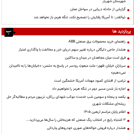
شهرستان شهریار
گزارشی از حادثه دریایی در سواحل عمان
ذوالقدر: تا آمریکا رفتارش را تصحیح نکند، تنگه هرمز باز نخواهد شد
پربازدید ها
راهنمای خرید محصولات برق صنعتی ABB
هشدار حاجی دلیگانی درباره تغییر سهم دریای خزر و مخالفت با واگذاری امتیاز
فرق است میان مجاهدان در میدان و ساکتین
سربازانِ خیابانِ ظهور؛ ملتِ مبعوثِ رودسر در پاسخ به دشمن: «خیابان‌ها را به ناامیدان
نمی‌دهیم»
ترامپ از افشای کمبود مهمات آمریکا خشمگین است
اجازه باز شدن مسیر دوم در تنگه هرمز را نخواهیم داد
یکصد و پنجاه و سومین شب خدمت؛ موکب شهدای رزکان، تریبون مردم و مطالبه‌گر حل
ریشه‌ای مشکلات شهری
اعلام پایان مراسم اربعین ۱۴۰۵
3 اشتباه رایج در انتخاب رنگ صنعتی که هزینه‌اش را سال‌ها می‌پردازید...
هشدار درباره فروش حواله‌های صوری خودروهای وارداتی