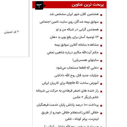
پربحث ترین عناوین
هشتمین کلان شهر ایران مشخص شد
سوابق بیمه شدگان روی سایت تامین اجتماعی
همجنس گرایی در شبکه من و تو
* کد امنیتی
13 توصیه آسان برای رفع بوی بد دهان
مشاهده سامانه آنلاين سوابق بیمه
حكم آيت‌الله مكارم درباره شاهين نجفي
سایتهای همسریابی!
دعايي كه قطعا مستجاب مي‌شود
جزئیات جدید قتل روح الله داداشی
آموزش ساخت Apple ID برای کاربران ایرانی
راز خنده های اصغر فرهادی به حرکت بی شرمانه
خانم بازیگر + عکس
پرداخت ۱۰۰ درصد پاداش پایان خدمت فرهنگیان
خلافی آنلاین/استعلام خلافی خودرو از طریق
اینترنت، پیام کوتاه ، تلفن
جسدغرق درخون روح الله داداشی (عکس)