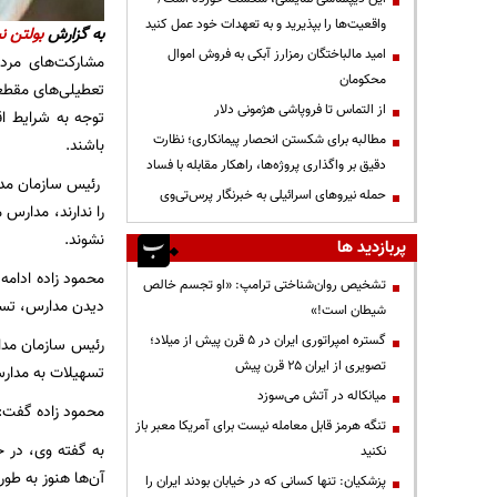
واقعیت‌ها را بپذیرید و به تعهدات خود عمل کنید
به گزارش
بولتن نی
امید مالباختگان رمزارز آبکی به فروش اموال
مشارکت‌های مردم
محکومان
تعطیلی‌های مقطع
از التماس تا فروپاشی هژمونی دلار
توجه به شرایط اق
مطالبه برای شکستن انحصار پیمانکاری؛ نظارت
باشند.
دقیق بر واگذاری پروژه‌ها، راهکار مقابله با فساد
رئیس سازمان مدار
حمله نیروهای اسرائیلی به خبرنگار پرس‌تی‌وی
را ندارند، مدارس 
نشوند.
پربازدید ها
محمود زاده ادامه
تشخیص روان‌شناختی ترامپ: «او تجسم خالص
دیدن مدارس، تسهیل
شیطان است!»
گستره امپراتوری ایران در ۵ قرن پیش از میلاد؛
تصویری از ایران ۲۵ قرن پیش
تسهیلات به مدارس
میانکاله در آتش می‌سوزد
محمود زاده گفت: 
تنگه هرمز قابل معامله نیست برای آمریکا معبر باز
نکنید
آن‌ها هنوز به ط
پزشکیان: تنها کسانی که در خیابان بودند ایران را