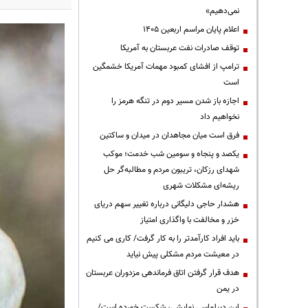
نمی‌دهیم»
اعلام پایان مراسم اربعین ۱۴۰۵
توقف صادرات نفت عربستان به آمریکا
ترامپ از افشای کمبود مهمات آمریکا خشمگین
است
اجازه باز شدن مسیر دوم در تنگه هرمز را
نخواهیم داد
فرق است میان مجاهدان در میدان و ساکتین
یکصد و پنجاه و سومین شب خدمت؛ موکب
شهدای رزکان، تریبون مردم و مطالبه‌گر حل
ریشه‌ای مشکلات شهری
هشدار حاجی دلیگانی درباره تغییر سهم دریای
خزر و مخالفت با واگذاری امتیاز
باید افراد کارآمدتر را به کار گرفت/ کاری می کنیم
در معیشت مردم مشکلی پیش نیاید
هدف قرار گرفتن اتاق‌ فرماندهی مزدوران عربستان
در یمن
این دیپلماسی نمایشی، شکست خورده است/