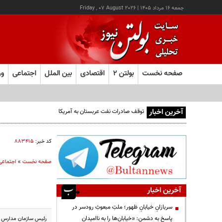
جمعه ۱۶ مرداد ۱۴۰۵
|
Friday , 07 August 2026
صفحه نخست
بولتن ۲
اقتصادی
بین الملل
اجتماعی
ور
آخرین اخبار
توقف صادرات نفت عربستان به آمریکا
کد خبر:
۸۸۳۴۱۵
صفحه نخست
»
اجتماعی
آخرین اخبار
سربازانِ خیابانِ ظهور؛ ملتِ مبعوثِ رودسر در
پاسخ به دشمن: «خیابان‌ها را به ناامیدان
رئیس سازمان مدارس و