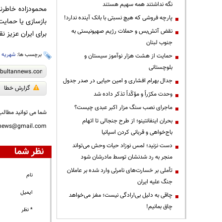
نگه نداشتند همه سهیم هستند
محمودزاده خاطرن
پارچه فروشی که هیچ نسبتی با بانک آینده ندارد!
بازسازی یا حمایت 
نقض آتش‌بس و حملات رژیم صهیونیستی به
برای ایران عزیز ن
جنوب لبنان
برچسب ها:
شهریه م
حمایت از هشت هزار نوآموز سیستان و
بلوچستانی
جدال بهرام افشاری و امین حیایی در صدر جدول
گزارش خطا
وحدت مکرّراً و مؤکّداً تذکر داده شد
ماجرای نصب سنگ مزار اکبر عبدی چیست؟
شما می توانید مطالب 
بحران اینفانتینو؛ از طرح جنجالی تا اتهام
nnews@gmail.com
باج‌خواهی و قربانی کردن اسپانیا
دست نزنید؛ لمس نوزاد حیات وحش می‌تواند
نظر شما
منجر به رد شدنشان توسط مادرشان شود
تأملی بر خسارت‌های نامرئی وارد شده بر عاملان
نام
جنگ علیه ایران
ایمیل
چاقی به دلیل بی‌ارادگی نیست؛ مغز می‌خواهد
چاق بمانیم!
* نظر