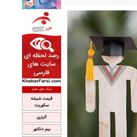
لینک های مفید
قیمت شیشه
سکوریت
آلپاری
بیم دتکتور