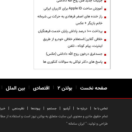
جزئیات جدید قتل روح الله داداشی
آموزش ساخت Apple ID برای کاربران ایرانی
راز خنده های اصغر فرهادی به حرکت بی شرمانه
خانم بازیگر + عکس
پرداخت ۱۰۰ درصد پاداش پایان خدمت فرهنگیان
خلافی آنلاین/استعلام خلافی خودرو از طریق
اینترنت، پیام کوتاه ، تلفن
جسدغرق درخون روح الله داداشی (عکس)
پاسخ های دکتر توکلی به سوالات کنکوری ها
صفحه نخست
|
بولتن ۲
|
اقتصادی
|
بین الملل
|
|
|
|
|
|
|
تماس با ما
درباره ما
آرشیو
جستجو
پیوندها
نظرسنجی
خبرن
تمام حقوق مادی و معنوی این سایت متعلق به بولتن نیوز است و استفاده از مطالب
طراحی و تولید: "
ایران سامانه
"