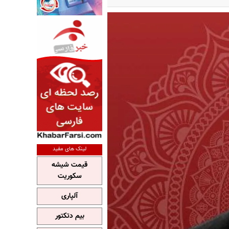
لینک های مفید
قیمت شیشه
سکوریت
آلپاری
بیم دتکتور