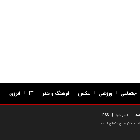
اجتماعی
|
ورزشی
|
عکس
|
فرهنگ و هنر
|
IT
|
انرژی
|
|
امه
آب و هوا
RSS
 با ذکر منبع بلامانع است.