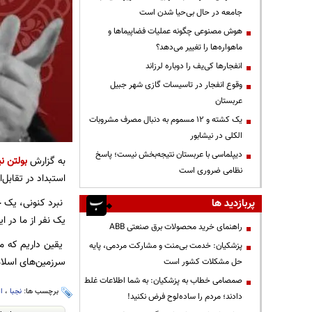
جامعه در حال بی‌حیا شدن است
هوش مصنوعی چگونه عملیات فضاپیماها و
ماهواره‌ها را تغییر می‌دهد؟
انفجارها کی‌یف را دوباره لرزاند
وقوع انفجار در تاسیسات گازی شهر جبیل
عربستان
یک کشته و ۱۲ مسموم به دنبال مصرف مشروبات
الکلی در نیشابور
دیپلماسی با عربستان نتیجه‌بخش نیست؛ پاسخ
به گزارش
بولتن نی
نظامی ضروری است
استبداد در تقابل‌ان
نبرد کنونی، یک ج
پربازدید ها
یک نفر از ما در ا
راهنمای خرید محصولات برق صنعتی ABB
یقین داریم که م
پزشکیان: خدمت بی‌منت و مشارکت مردمی، پایه
سرزمین‌های اسلام
حل مشکلات کشور است
صمصامی خطاب به پزشکیان: به شما اطلاعات غلط
برچسب ها:
نجبا
،
ا
دادند؛ مردم را ساده‌لوح فرض نکنید!