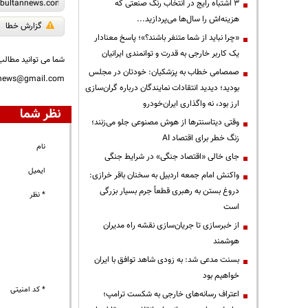
3 اشتباه رایج در انتخاب رنگ صنعتی که
هزینه‌اش را سال‌ها می‌پردازید...
گزارش خطا
«چرا نباید از شما متنفر باشند؟»؛ پاسخ معنادار
یک کاربر خارجی به قدرت و توانمندی ایرانیان
شما می توانید مطالب 
صمصامی خطاب به پزشکیان: خودتان در مجلس
nnews@gmail.com
بودید؛ دیدید انتقادات نمایندگان درباره گران‌سازی
ارز بود، نه واگذاری ایران‌خودرو
نظر شما
وقتی دیتاسنترها از هوش مصنوعی جلو می‌زنند؛
زنگ خطر برای اقتصاد AI
نام
جای خالی «اقتصاد جنگی» در شرایط جنگی
ایمیل
واکنش امام جمعه اردبیل به سخنان باقر خرازی:
دروغ بستن به رهبری قطعاً جرم بسیار بزرگی
* نظر
است
از خبرسازی تا جریان‌سازی نقشه راه مدیران
هوشمند
بسنت مدعی شد: به زودی شاهد توافق با ایران
خواهیم بود
* کد امنیتی
اعتراف رسانه‌های خارجی به شکست ترامپ؛