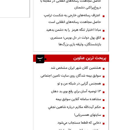
حاصل مجاهدت رسانه‌های انقلابی در مقابله با
دروغ‌پراکنی دشمنان
اعتراف رسانه‌های خارجی به شکست ترامپ
حاصل مجاهدت رسانه‌های انقلابی است
مبادا اختیار تنگه هرمز را به دشمن بدهید
اتاق پول دولت در دل بورس؛ مستمری
بازنشستگان، وثیقه بازی بزرگ‌ها
پربحث ترین عناوین
هشتمین کلان شهر ایران مشخص شد
سوابق بیمه شدگان روی سایت تامین اجتماعی
همجنس گرایی در شبکه من و تو
13 توصیه آسان برای رفع بوی بد دهان
مشاهده سامانه آنلاين سوابق بیمه
حكم آيت‌الله مكارم درباره شاهين نجفي
سایتهای همسریابی!
دعايي كه قطعا مستجاب مي‌شود