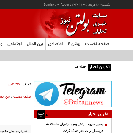
يکشنبه ۱۸ مرداد ۱۴۰۵
|
Sunday , 09 August 2026
صفحه نخست
بولتن ۲
اقتصادی
بین الملل
اجتماعی
ور
آخرین اخبار
حمله مسلحانه به قهوه‌خانه‌ای در زاهدان؛ ۲ نفر جان باختند
کد خبر:
۸۸۳۳۱۷
صفحه نخست
»
بین المل
آخرین اخبار
یحیی سریع: ارتش یمن مزدوران وابسته به
عربستان را در تعز هدف گرفت
دبیرکل جنبش مقاومت اس