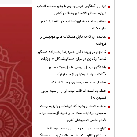
دیدار و گفتگوی رئیس‌جمهور با رهبر معظم انقلاب
درباره مسائل اقتصادی و نظامی کشور
حمله مسلحانه به قهوه‌خانه‌ای در زاهدان؛ ۲ نفر
جان باختند
نماینده ای که به دلیل مشکلات مالی موبایلش را
فروخت
۵ متهم در پرونده قتل حمیدرضا رجب‌زاده دستگیر
شدند/ یک زن در میان دستگیرشدگان + جزئیات
واشنگتن درحال بررسی انتقال موشک‌های
«آتاکامس» به اوکراین از طریق ترکیه
هشدار صنعا به عربستان: وقت تلف نکنید
اعدام بد است اما قلب تپنده‌ای را از سینه بیرون
کشیدن نه!
به همه ثابت می‌شود که دیپلماسی با رژیم پست
سعودی بی‌فایده است| برای تنبیه آل‌سعود باید با
اقدام نظامی تحقیرشان کنیم
تاراج هویت ملی در بازار بی‌صاحب پوشاک؛
مسئولان نظارت کجا خوابیده‌اند؟ / زیر سایه جنگ،