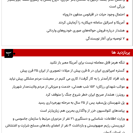
بزرگی است
احتمال وجود حیات در اقیانوس مدفون «اروپا»
آمریکا و اسرائیل سامانه «پیکان» را آزمایش کردند
هشدار درباره فروش حواله‌های صوری خودروهای وارداتی
۷ توصیه برای آغاز نویسندگی
پربازدید ها
تنگه هرمز قابل معامله نیست برای آمریکا معبر باز نکنید
گستره امپراتوری ایران در ۵ قرن پیش از میلاد؛ تصویری از ایران ۲۵ قرن پیش
باید افراد کارآمدتر را به کار گرفت/ کاری می کنیم در معیشت مردم مشکلی پیش نیاید
موکب شهدای رزکان؛ ۱۵۲ شب همدلی، خدمت و میزبانی از مردم ولایت‌مدار شهریار
رویترز: هشدار صریح ایران خطر شروع جنگ را متوقف کرد
پل شهرستان پل‌سفید پس از ۲۵ سال به مرحله بهره‌برداری رسید
پیامدهای کنوانسیون خزر از واگذاری بحرین هم زیان‌بارتر است
وزارت اطلاعات: شناسایی و دستگیری ۲۱ نفر از مزدوران مرتبط با سازمان جاسوسی و
تروریستی رژیم صهیونیستی و بازداشت ۴ نفر از اعضای باندهای مسلح شرارت و اغتشاش
در استان کرمان