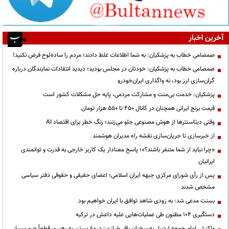
آخرین اخبار
صمصامی خطاب به پزشکیان: به شما اطلاعات غلط دادند؛ مردم را ساده‌لوح فرض نکنید!
صمصامی خطاب به پزشکیان: خودتان در مجلس بودید؛ دیدید انتقادات نمایندگان درباره
گران‌سازی ارز بود، نه واگذاری ایران‌خودرو
پزشکیان: خدمت بی‌منت و مشارکت مردمی، پایه حل مشکلات کشور است
قیمت‌ برنج ایرانی همچنان در کانال ۴۵۰ تا ۵۵۰ هزار تومان
وقتی دیتاسنترها از هوش مصنوعی جلو می‌زنند؛ زنگ خطر برای اقتصاد AI
از خبرسازی تا جریان‌سازی نقشه راه مدیران هوشمند
«چرا نباید از شما متنفر باشند؟»؛ پاسخ معنادار یک کاربر خارجی به قدرت و توانمندی
ایرانیان
پس از رأی شورای مرکزی جبهه ایران اسلامی؛ اعضای حقیقی و حقوقی دفتر سیاسی
مشخص شدند
بسنت مدعی شد: به زودی شاهد توافق با ایران خواهیم بود
دستگیری ۱۰۴ مظنون طی عملیات‌هایی علیه داعش در ترکیه
واکنش امام جمعه اردبیل به سخنان باقر خرازی: دروغ بستن به رهبری قطعاً جرم بسیار