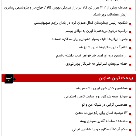
معامله بیش از ۴۱۳ هزار تن کالا در بازار فیزیکی بورس کالا / حراج باز و پتروشیمی پیشران
ارزش معاملات روز شدند
شکنجه رئیس بیمارستان کمال عدوان غزه در زندان رژیم صهیونیستی
ترامپ: ترجیح می‌دهم با ایران به توافق برسم
ونس: ایرانی‌ها طرف بسیار دشواری برای مذاکره هستند
کالابرگ این خانوارها امروز شارژ شد
از دشمن ذره ای امید خیرخواهی نباید داشته باشیم
حمله نیروهای اسرائیلی به خبرنگار پرس‌تی‌وی
پربحث ترین عناوین
هشتمین کلان شهر ایران مشخص شد
سوابق بیمه شدگان روی سایت تامین اجتماعی
همجنس گرایی در شبکه من و تو
13 توصیه آسان برای رفع بوی بد دهان
مشاهده سامانه آنلاين سوابق بیمه
حكم آيت‌الله مكارم درباره شاهين نجفي