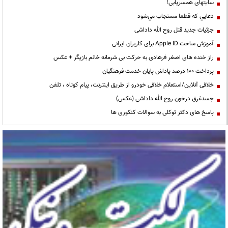
سایتهای همسریابی!
دعايي كه قطعا مستجاب مي‌شود
جزئیات جدید قتل روح الله داداشی
آموزش ساخت Apple ID برای کاربران ایرانی
راز خنده های اصغر فرهادی به حرکت بی شرمانه خانم بازیگر + عکس
پرداخت ۱۰۰ درصد پاداش پایان خدمت فرهنگیان
خلافی آنلاین/استعلام خلافی خودرو از طریق اینترنت، پیام کوتاه ، تلفن
جسدغرق درخون روح الله داداشی (عکس)
پاسخ های دکتر توکلی به سوالات کنکوری ها