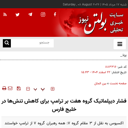
شنبه ۱۷ مرداد ۱۴۰۵
|
Saturday , 08 August 2026
از
و
ته
پزشکیان: خدمت بی‌منت و مشارکت مردمی، پایه حل مشکلات کشور است
ن
نو
کد خبر:
۸۸۳۳۱۶
تاریخ انتشار:
۲۲ اسفند ۱۴۰۴ - ۱۵:۴۳
صفحه نخست
»
بین الملل
‍‍‍ پ
پ
فشار دیپلماتیک گروه هفت بر ترامپ برای کاهش تنش‌ها در
خلیج فارس
اکسیوس به نقل از ۳ مقام گروه ۷: همه رهبران گروه ۷ از ترامپ خواستند