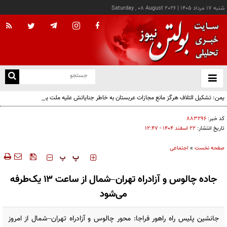
شنبه ۱۷ مرداد ۱۴۰۵
|
Saturday , 08 August 2026
از
و
ته
یمن: تشکیل ائتلاف هرگز مانع مجازات عربستان به خاطر جنایاتش علیه ملت یمن نخواهد شد
ن
نو
کد خبر:
۸۸۳۲۹۶
تاریخ انتشار:
۲۲ اسفند ۱۴۰۴ - ۱۲:۴۷
صفحه نخست
»
اجتماعی
‍‍‍ پ
پ
جاده چالوس و آزادراه تهران–شمال از ساعت ۱۳ یک‌طرفه
می‌شود
جانشین پلیس راه راهور فراجا: محور چالوس و آزادراه تهران–شمال از امروز