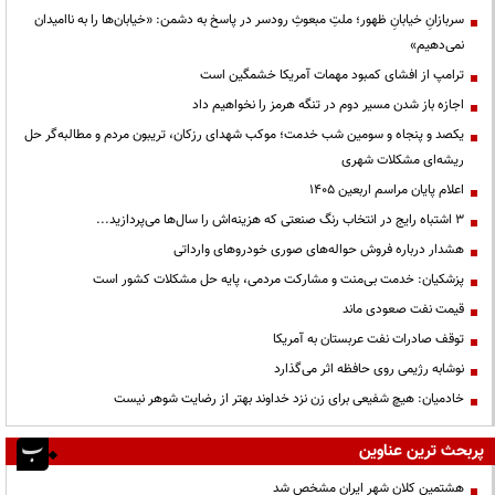
سربازانِ خیابانِ ظهور؛ ملتِ مبعوثِ رودسر در پاسخ به دشمن: «خیابان‌ها را به ناامیدان
نمی‌دهیم»
ترامپ از افشای کمبود مهمات آمریکا خشمگین است
اجازه باز شدن مسیر دوم در تنگه هرمز را نخواهیم داد
یکصد و پنجاه و سومین شب خدمت؛ موکب شهدای رزکان، تریبون مردم و مطالبه‌گر حل
ریشه‌ای مشکلات شهری
اعلام پایان مراسم اربعین ۱۴۰۵
3 اشتباه رایج در انتخاب رنگ صنعتی که هزینه‌اش را سال‌ها می‌پردازید...
هشدار درباره فروش حواله‌های صوری خودروهای وارداتی
پزشکیان: خدمت بی‌منت و مشارکت مردمی، پایه حل مشکلات کشور است
قیمت نفت صعودی ماند
توقف صادرات نفت عربستان به آمریکا
نوشابه رژیمی روی حافظه اثر می‌گذارد
خادمیان: هیچ شفیعی برای زن نزد خداوند بهتر از رضایت شوهر نیست
پربحث ترین عناوین
هشتمین کلان شهر ایران مشخص شد