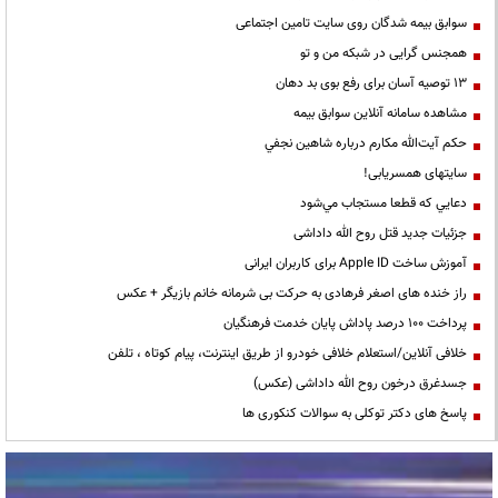
سوابق بیمه شدگان روی سایت تامین اجتماعی
همجنس گرایی در شبکه من و تو
13 توصیه آسان برای رفع بوی بد دهان
مشاهده سامانه آنلاين سوابق بیمه
حكم آيت‌الله مكارم درباره شاهين نجفي
سایتهای همسریابی!
دعايي كه قطعا مستجاب مي‌شود
جزئیات جدید قتل روح الله داداشی
آموزش ساخت Apple ID برای کاربران ایرانی
راز خنده های اصغر فرهادی به حرکت بی شرمانه خانم بازیگر + عکس
پرداخت ۱۰۰ درصد پاداش پایان خدمت فرهنگیان
خلافی آنلاین/استعلام خلافی خودرو از طریق اینترنت، پیام کوتاه ، تلفن
جسدغرق درخون روح الله داداشی (عکس)
پاسخ های دکتر توکلی به سوالات کنکوری ها