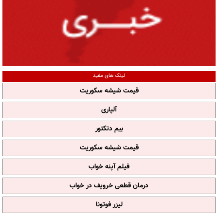
لینک های مفید
قیمت شیشه سکوریت
آلپاری
بیم دتکتور
قیمت شیشه سکوریت
فیلم آپنه خواب
درمان قطعی خروپف در خواب
لیزر فوتونا