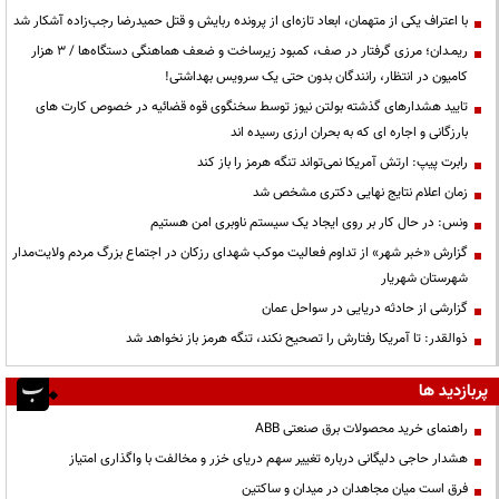
با اعتراف یکی از متهمان، ابعاد تازه‌ای از پرونده ربایش و قتل حمیدرضا رجب‌زاده آشکار شد
ریمـدان؛ مرزی گرفتار در صف، کمبود زیرساخت و ضعف هماهنگی دستگاه‌ها / ۳ هزار
کامیون در انتظار، رانندگان بدون حتی یک سرویس بهداشتی!
تایید هشدارهای گذشته بولتن نیوز توسط سخنگوی قوه قضائیه در خصوص کارت های
بارزگانی و اجاره ای که به بحران ارزی رسیده اند
رابرت پیپ: ارتش آمریکا نمی‌تواند تنگه هرمز را باز کند
زمان اعلام نتایج نهایی دکتری مشخص شد
ونس: در حال کار بر روی ایجاد یک سیستم ناوبری امن هستیم
گزارش «خبر شهر» از تداوم فعالیت موکب شهدای رزکان در اجتماع بزرگ مردم ولایت‌مدار
شهرستان شهریار
گزارشی از حادثه دریایی در سواحل عمان
ذوالقدر: تا آمریکا رفتارش را تصحیح نکند، تنگه هرمز باز نخواهد شد
پربازدید ها
راهنمای خرید محصولات برق صنعتی ABB
هشدار حاجی دلیگانی درباره تغییر سهم دریای خزر و مخالفت با واگذاری امتیاز
فرق است میان مجاهدان در میدان و ساکتین