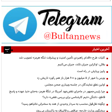
آخرین اخبار
کلیات طرح «اقدام راهبردی تأمین امنیت و پیشرفت تنگه هرمز» تصویب شد
بقائی: اوکراین جبران نکند، جبران می‌کنیم
پاییز پربارش در راه است
بورس با عبور از ۵ میلیون و ۶۰۰ هزار باز هم رکورد تاریخی زد
اولین نطق نمایندگان در جلسه وبیناری صحن مجلس
چرا رئیس‌جمهور در ماجرای نقض‌عهد آمریکا در تنگهٔ هرمز، به‌جای «نبذ عهد» و پاسخ
قاطع، دلتنگیِ «تیم کارشناسی برای بررسی نقض» دارد؟
چگونه نقل‌قول منتسب به سردار وحیدی از هند به سخنرانی نتانیاهو رسید؟
سخنگوی وزارت خارجه: عراقچی و قالیباف به پاکستان می‌روند