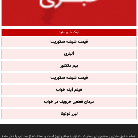
لینک های مفید
قیمت شیشه سکوریت
آلپاری
بیم دتکتور
قیمت شیشه سکوریت
فیلم آپنه خواب
درمان قطعی خروپف در خواب
لیزر فوتونا
تمام حقوق مادی و معنوی این سایت متعلق به بولتن نیوز است و استفاده از مطالب با ذکر منبع