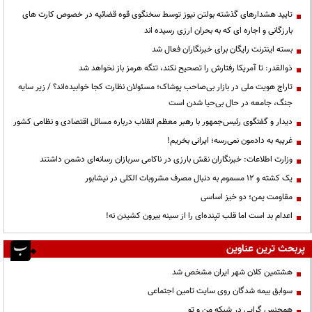
تایید هشدارهای گذشته بولتن نیوز توسط سخنگوی قوه قضائیه در خصوص کارت های
بارزگانی و اجاره ای که به بحران ارزی رسیده اند
بسته اینترنت رایگان برای خبرنگاران فعال شد
ذوالقدر: تا آمریکا رفتارش را تصحیح نکند، تنگه هرمز باز نخواهد شد
تاراج هویت ملی در بازار بی‌صاحب پوشاک؛ مسئولان نظارت کجا خوابیده‌اند؟ / زیر سایه
جنگ، جامعه در حال بی‌حیا شدن است
دیدار و گفتگوی رئیس‌جمهور با رهبر معظم انقلاب درباره مسائل اقتصادی و نظامی کشور
غریبه به دادمون نمی‌رسه؛ ایرانی بخریم!
وزارت اطلاعات: خبرنگاران نقش بارزی در ناکامی سربازان رسانه‌ای دشمن داشتند
یک کشته و ۱۲ مسموم به دنبال مصرف مشروبات الکلی در نیشابور
مقاومت یمن؛ دو خیز اساسی
اعدام بد است اما قلب تپنده‌ای را از سینه بیرون کشیدن نه!
پربحث ترین عناوین
هشتمین کلان شهر ایران مشخص شد
سوابق بیمه شدگان روی سایت تامین اجتماعی
همجنس گرایی در شبکه من و تو