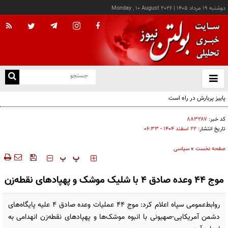
دوشنبه ۱۹ مرداد ۱۴۰۵
|
Monday , 10 August 2026
از
و
ته
ن
نو
کد خبر:
۸۸۳۲۸۷
تاریخ انتشار:
۲۲ اسفند ۱۴۰۴ - ۰۶:۳۳
صفحه نخست
»
سیاسی
‍‍‍ پ
پ
موج ۴۴ وعده صادق ۴ با شلیک موشک و پهپادهای نقطه‌زن
روابط‌عمومی سپاه اعلام کرد: موج ۴۴ عملیات وعده صادق ۴ علیه پایگاه‌های
دشمن آمریکایی-صهیونی با انبوه موشک‌ها و پهپادهای نقطه‌زن انهدامی به