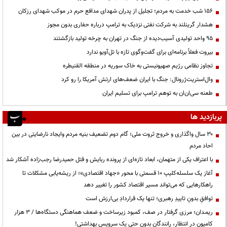
۱۵۶ شب خدمت به مردم؛ تجلیل از پدران شهدای مدافع حرم در موکب شهدای رزکان
هشدار گرینلند به شرکت نفتی نزدیک به ترامپ درباره حفاری بدون مجوز
95 واحد تولیدی آسیب‌دیده از جنگ در تهران به چرخه تولید بازگشتند
بیروت فعلاً برنامه‌ای برای گفت‌وگوی تازه با تل‌آویو ندارد
تجاوز نظامی رژیم صهیونیستی به خاک سوریه در منطقه القنیطره
وال‌استریت‌ژرونال: جنگ با ایران ضعف‌های ارتش آمریکا را رو کرد
طعنه سی‌ان‌ان به توهم ترامپ برای تسلیم ایران
پربازدید ها
۳۰ سال واگذاری و خروج ثروت ملی؛ گام دوم تضعیف بنیه مردم وایجاد نارضایتی در بین
احاد مردم
با اعتراف یکی از متهمان، ابعاد تازه‌ای از پرونده ربایش و قتل حمیدرضا رجب‌زاده آشکار شد
آغاز یک سلسله‌کلیپ ۱۰ قسمتی با محور «جهاد اقتصادی»؛ از ریشه‌یابی مشکلات تا
راهکارهایی که می‌تواند مسیر اقتصاد کشور را تغییر دهد
توافقِ بدونِ تاییدِ رهبری؛ تنها یک قراردادِ بی‌ارزش است
ریمـدان؛ مرزی گرفتار در صف، کمبود زیرساخت و ضعف هماهنگی دستگاه‌ها / ۳ هزار
کامیون در انتظار، رانندگان بدون حتی یک سرویس بهداشتی!