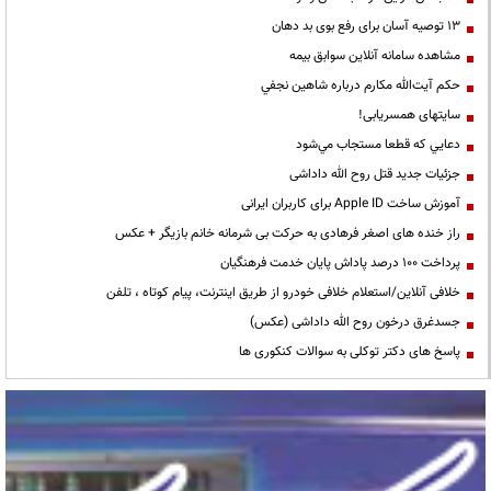
13 توصیه آسان برای رفع بوی بد دهان
مشاهده سامانه آنلاين سوابق بیمه
حكم آيت‌الله مكارم درباره شاهين نجفي
سایتهای همسریابی!
دعايي كه قطعا مستجاب مي‌شود
جزئیات جدید قتل روح الله داداشی
آموزش ساخت Apple ID برای کاربران ایرانی
راز خنده های اصغر فرهادی به حرکت بی شرمانه خانم بازیگر + عکس
پرداخت ۱۰۰ درصد پاداش پایان خدمت فرهنگیان
خلافی آنلاین/استعلام خلافی خودرو از طریق اینترنت، پیام کوتاه ، تلفن
جسدغرق درخون روح الله داداشی (عکس)
پاسخ های دکتر توکلی به سوالات کنکوری ها