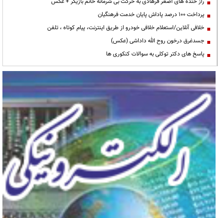
راز خنده های اصغر فرهادی به حرکت بی شرمانه خانم بازیگر + عکس
پرداخت ۱۰۰ درصد پاداش پایان خدمت فرهنگیان
خلافی آنلاین/استعلام خلافی خودرو از طریق اینترنت، پیام کوتاه ، تلفن
جسدغرق درخون روح الله داداشی (عکس)
پاسخ های دکتر توکلی به سوالات کنکوری ها