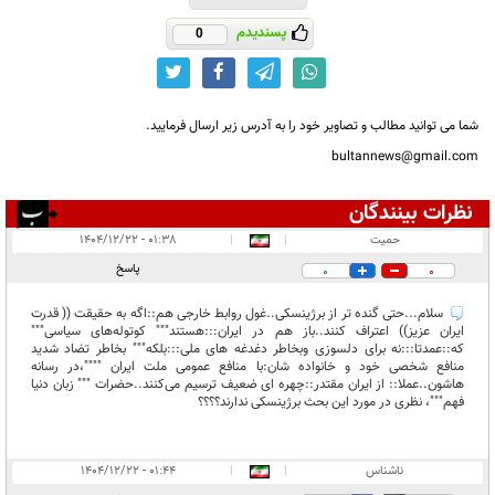
پسندیدم
0
شما می توانید مطالب و تصاویر خود را به آدرس زیر ارسال فرمایید.
bultannews@gmail.com
نظرات بینندگان
انتشار یافته:
۲
حمیت
|
|
۰۱:۳۸ - ۱۴۰۴/۱۲/۲۲
در انتظار بررسی:
پاسخ
0
0
غیر قابل انتشار:
سلام...حتی گنده تر از برژینسکی..غول روابط خارجی هم::اگه به حقیقت (( قدرت
ایران عزیز)) اعتراف کنند..باز هم در ایران:::هستند""" کوتوله‌های سیاسی"""
که::عمدتا:::نه برای دلسوزی وبخاطر دغدغه های ملی:::بلکه""" بخاطر تضاد شدید
منافع شخصی خود و خانواده شان:با منافع عمومی ملت ایران """"،در رسانه
هاشون..عملا:: از ایران مقتدر::چهره ای ضعیف ترسیم می‌کنند..حضرات """ زبان دنیا
فهم"""، نظری در مورد این بحث برژینسکی ندارند؟؟؟؟
ناشناس
|
|
۰۱:۴۴ - ۱۴۰۴/۱۲/۲۲