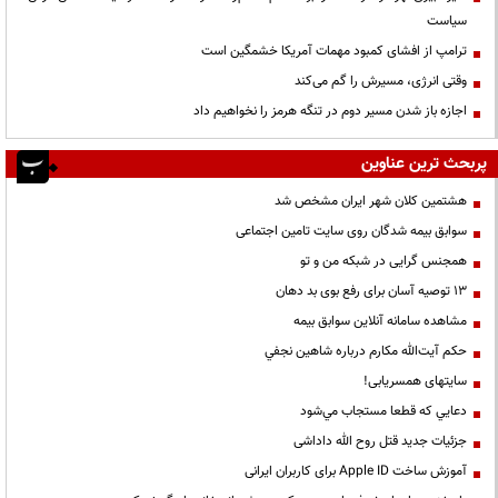
سیاست
ترامپ از افشای کمبود مهمات آمریکا خشمگین است
وقتی انرژی، مسیرش را گم می‌کند
اجازه باز شدن مسیر دوم در تنگه هرمز را نخواهیم داد
پربحث ترین عناوین
هشتمین کلان شهر ایران مشخص شد
سوابق بیمه شدگان روی سایت تامین اجتماعی
همجنس گرایی در شبکه من و تو
13 توصیه آسان برای رفع بوی بد دهان
مشاهده سامانه آنلاين سوابق بیمه
حكم آيت‌الله مكارم درباره شاهين نجفي
سایتهای همسریابی!
دعايي كه قطعا مستجاب مي‌شود
جزئیات جدید قتل روح الله داداشی
آموزش ساخت Apple ID برای کاربران ایرانی