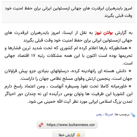
امروز بایدرهبران ابرقدرت های جهانی ازمسئولین ایرانی برای حفظ امنیت خود
وقت قبلی بگیرند
به گزارش
بولتن نیوز
به نقل از ایسنا، امروز بایدرهبران ابرقدرت های
جهانی ازمسئولین ایرانی برای حفظ امنیت خود وقت قبلی بگیرند
🔹همانطورکه بارها اعلام کرده ام کشوری که تحت شدید ترین فشارها و
تحریمها بوده است اکنون با این همه مشکلات رتبه ۱۷ اقتصاد جهانی
است.
🔹 دانش هسته ای رانهادینه کرده، درسلولهای بنیادی جزو پیش قراولان
جهان است، پنجمین ارتش وقوای مسلح نظامی جهان را داراست.
🔹خاورمیانه کاملا تحت نفوذ وسیطره آنهاست ، ومن اعتماد راسخ دارم
این کشوربا این ظرفیت ها وتوان بومی درآینده ای نه چندان دور احیاگر
تمدن بزرگ اسلامی ایرانی مورد نظر آیت الله خمینی می شود.
برچسب ها:
امریکا
،
رهبر
گزارش خطا