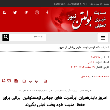
شنبه ۱۷ مرداد ۱۴۰۵
|
Saturday , 08 August 2026
از
و
ته
آغاز ثبت‌نام آزمون ارشد علوم پزشکی از امروز
ن
نو
کد خبر:
۸۸۳۲۶۰
تعداد نظرات:
۲ نظر
تاریخ انتشار:
۲۱ اسفند ۱۴۰۴ - ۲۱:۲۴
صفحه نخست
»
بین الملل
‍‍‍ پ
پ
اعتراف عجیب برژینسکی مشاورامنیت ملی سابق ایالات متحده امریکا :
امروز بایدرهبران ابرقدرت های جهانی ازمسئولین ایرانی برای
حفظ امنیت خود وقت قبلی بگیرند