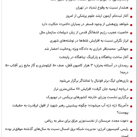
هشدار نسبت به وقوع تندباد در تهران
آغاز ثبت‌نام آزمون ارشد علوم پزشکی از امروز
شواهد پژوهشی از وجود فسفر در بمباران «لامرد» حکایت دارد
خاصیت عجیب رژیم اشغالگر قدس از زبان دیپلمات سازمان ملل
ابراز نگرانی نسبت به افزایش غلط‌ها در نوشته‌های شهری
جهانگیر: محمدباقر خرازی به دادگاه ویژه روحانیت احضار شد
آغاز ساخت پناهگاه و پارکینگ -پناهگاه در پایتخت
ریمـدان در آستانه بحران؛ ۳ هزار کامیون قفل، صف ۵۰ کیلومتری و گاز مایع زیر آفتاب ۵۰
درجه!
بازی‌های لیگ برتر فوتبال با تماشاگر برگزار می‌شود
دریاچه ارومیه جان گرفت؛ افزایش ۷۸ سانتی‌متری تراز
برگزاری نشست وزرای خارجه کشورهای بریکس در نیویورک
«آمریکا ذرّه ذرّه آب میشود»؛ چگونه پیشبینی رهبر شهید از افول ابرقدرت به حقیقت
پیوست؟
دعوت مجدد عربستان از نخست‌وزیر عراق برای سفر به ریاض
رئیس کمیسیون انرژی: مدیریت شبکه برق امسال نسبت به سال‌های گذشته موفق‌تر بوده
است