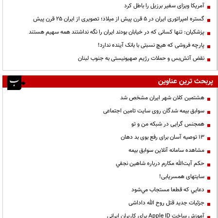
آمریکا ویزای سفیر برزیل را باطل کرد
گستره امپراتوری ایران در ۵ قرن پیش از میلاد؛ تصویری از ایران ۲۵ قرن پیش
پزشکیان: تنها کسانی که در خیابان بودند ایران را نگه نداشتند همه سهیم هستند
پارچه فروشی که هیچ نسبتی با بانک آینده ندارد!
نقض آتش‌بس و حملات رژیم صهیونیستی به جنوب لبنان
پربحث ترین عناوین
هشتمین کلان شهر ایران مشخص شد
سوابق بیمه شدگان روی سایت تامین اجتماعی
همجنس گرایی در شبکه من و تو
13 توصیه آسان برای رفع بوی بد دهان
مشاهده سامانه آنلاين سوابق بیمه
حكم آيت‌الله مكارم درباره شاهين نجفي
سایتهای همسریابی!
دعايي كه قطعا مستجاب مي‌شود
جزئیات جدید قتل روح الله داداشی
آموزش ساخت Apple ID برای کاربران ایرانی