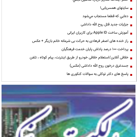
سایتهای همسریابی!
دعايي كه قطعا مستجاب مي‌شود
جزئیات جدید قتل روح الله داداشی
آموزش ساخت Apple ID برای کاربران ایرانی
راز خنده های اصغر فرهادی به حرکت بی شرمانه خانم بازیگر + عکس
پرداخت ۱۰۰ درصد پاداش پایان خدمت فرهنگیان
خلافی آنلاین/استعلام خلافی خودرو از طریق اینترنت، پیام کوتاه ، تلفن
جسدغرق درخون روح الله داداشی (عکس)
پاسخ های دکتر توکلی به سوالات کنکوری ها