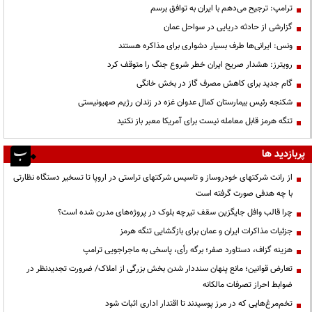
ترامپ: ترجیح می‌دهم با ایران به توافق برسم
گزارشی از حادثه دریایی در سواحل عمان
ونس: ایرانی‌ها طرف بسیار دشواری برای مذاکره هستند
رویترز: هشدار صریح ایران خطر شروع جنگ را متوقف کرد
گام جدید برای کاهش مصرف گاز در بخش خانگی
شکنجه رئیس بیمارستان کمال عدوان غزه در زندان رژیم صهیونیستی
تنگه هرمز قابل معامله نیست برای آمریکا معبر باز نکنید
پربازدید ها
از رانت‌ شرکتهای خودروساز و تاسیس شرکتهای تراستی در اروپا تا تسخیر دستگاه نظارتی
با چه هدفی صورت گرفته است
چرا قالب وافل جایگزین سقف تیرچه بلوک در پروژه‌های مدرن شده است؟
جزئیات مذاکرات ایران و عمان برای بازگشایی تنگه هرمز
هزینه گزاف، دستاورد صفر؛ برگه رأی، پاسخی به ماجراجویی ترامپ
تعارض قوانین؛ مانع پنهان سنددار شدن بخش بزرگی از املاک/ ضرورت تجدیدنظر در
ضوابط احراز تصرفات مالکانه
تخم‌مرغ‌هایی که در مرز پوسیدند تا اقتدار اداری اثبات شود