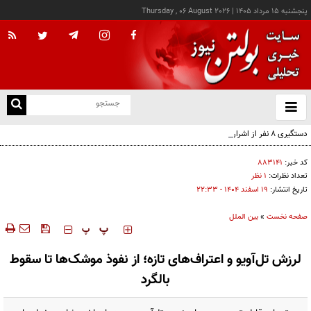
پنجشنبه ۱۵ مرداد ۱۴۰۵
|
Thursday , 06 August 2026
از
و
ته
دستگیری ۸ نفر از اشرار مسلح شاخص و مرتبطین گروهک‌های تروریستی
ن
نو
کد خبر:
۸۸۳۱۴۱
تعداد نظرات:
۱ نظر
تاریخ انتشار:
۱۹ اسفند ۱۴۰۴ - ۲۲:۳۳
صفحه نخست
»
بین الملل
‍‍‍ پ
پ
لرزش تل‌آویو و اعتراف‌های تازه؛ از نفوذ موشک‌ها تا سقوط
بالگرد