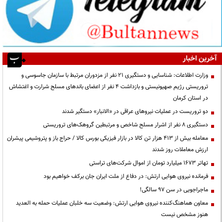
آخرین اخبار
وزارت اطلاعات: شناسایی و دستگیری ۲۱ نفر از مزدوران مرتبط با سازمان جاسوسی و
تروریستی رژیم صهیونیستی و بازداشت ۴ نفر از اعضای باندهای مسلح شرارت و اغتشاش
در استان کرمان
دو تروریست در عملیات نیروهای عراقی در «الانبار» دستگیر شدند
دستگیری ۸ نفر از اشرار مسلح شاخص و مرتبطین گروهک‌های تروریستی
معامله بیش از ۴۱۳ هزار تن کالا در بازار فیزیکی بورس کالا / حراج باز و پتروشیمی پیشران
ارزش معاملات روز شدند
تهاتر ۱۶۷۳ میلیارد تومان از اموال شرکت‌های تراستی
فرمانده نیروی هوایی ارتش: در دفاع از ملت ایران جان برکف خواهیم بود
ماجراجویی در سن ۹۷ سالگی!
معاون هماهنگ‌کننده نیروی هوایی ارتش: وضعیت سه خلبان عملیات حمله به العدید
هنوز مشخص نیست