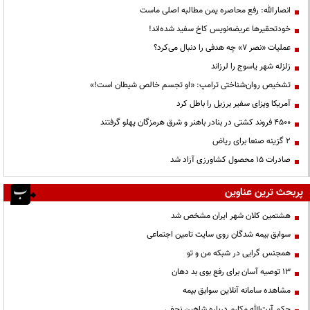
انصارالله: رفع محاصره یمن مطالبه اصلی ماست
خودتحقیرها عریضه‌نویس کاخ سفید شده‌اند!
عملیات «نصر ۷» چه هدفی را دنبال می‌کرد؟
زلزله شهر یاسوج را لرزاند
تشخیص روان‌شناختی ترامپ: «او تجسم خالص شیطان است!»
آمریکا ویزای سفیر برزیل را باطل کرد
۴۵۰۰ فروند کشتی در بنادر باهنر و شرق هرمزگان پهلو گرفتند
۲ گزینه صنعا برای ریاض
صادرات ۱۵ محصول کشاورزی آزاد شد
پربحث ترین عناوین
هشتمین کلان شهر ایران مشخص شد
سوابق بیمه شدگان روی سایت تامین اجتماعی
همجنس گرایی در شبکه من و تو
13 توصیه آسان برای رفع بوی بد دهان
مشاهده سامانه آنلاين سوابق بیمه
حكم آيت‌الله مكارم درباره شاهين نجفي