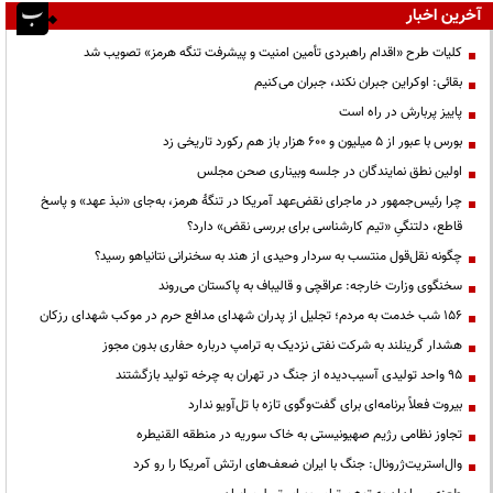
آخرین اخبار
کلیات طرح «اقدام راهبردی تأمین امنیت و پیشرفت تنگه هرمز» تصویب شد
بقائی: اوکراین جبران نکند، جبران می‌کنیم
پاییز پربارش در راه است
بورس با عبور از ۵ میلیون و ۶۰۰ هزار باز هم رکورد تاریخی زد
اولین نطق نمایندگان در جلسه وبیناری صحن مجلس
چرا رئیس‌جمهور در ماجرای نقض‌عهد آمریکا در تنگهٔ هرمز، به‌جای «نبذ عهد» و پاسخ
قاطع، دلتنگیِ «تیم کارشناسی برای بررسی نقض» دارد؟
چگونه نقل‌قول منتسب به سردار وحیدی از هند به سخنرانی نتانیاهو رسید؟
سخنگوی وزارت خارجه: عراقچی و قالیباف به پاکستان می‌روند
۱۵۶ شب خدمت به مردم؛ تجلیل از پدران شهدای مدافع حرم در موکب شهدای رزکان
هشدار گرینلند به شرکت نفتی نزدیک به ترامپ درباره حفاری بدون مجوز
95 واحد تولیدی آسیب‌دیده از جنگ در تهران به چرخه تولید بازگشتند
بیروت فعلاً برنامه‌ای برای گفت‌وگوی تازه با تل‌آویو ندارد
تجاوز نظامی رژیم صهیونیستی به خاک سوریه در منطقه القنیطره
وال‌استریت‌ژرونال: جنگ با ایران ضعف‌های ارتش آمریکا را رو کرد