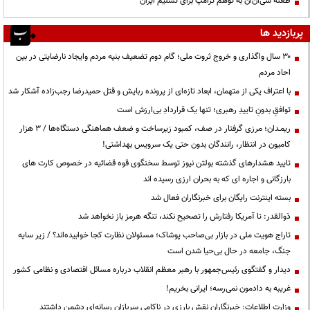
طعنه سی‌ان‌ان به توهم ترامپ برای تسلیم ایران
پربازدید ها
۳۰ سال واگذاری و خروج ثروت ملی؛ گام دوم تضعیف بنیه مردم وایجاد نارضایتی در بین
احاد مردم
با اعتراف یکی از متهمان، ابعاد تازه‌ای از پرونده ربایش و قتل حمیدرضا رجب‌زاده آشکار شد
توافقِ بدونِ تاییدِ رهبری؛ تنها یک قراردادِ بی‌ارزش است
ریمـدان؛ مرزی گرفتار در صف، کمبود زیرساخت و ضعف هماهنگی دستگاه‌ها / ۳ هزار
کامیون در انتظار، رانندگان بدون حتی یک سرویس بهداشتی!
تایید هشدارهای گذشته بولتن نیوز توسط سخنگوی قوه قضائیه در خصوص کارت های
بارزگانی و اجاره ای که به بحران ارزی رسیده اند
بسته اینترنت رایگان برای خبرنگاران فعال شد
ذوالقدر: تا آمریکا رفتارش را تصحیح نکند، تنگه هرمز باز نخواهد شد
تاراج هویت ملی در بازار بی‌صاحب پوشاک؛ مسئولان نظارت کجا خوابیده‌اند؟ / زیر سایه
جنگ، جامعه در حال بی‌حیا شدن است
دیدار و گفتگوی رئیس‌جمهور با رهبر معظم انقلاب درباره مسائل اقتصادی و نظامی کشور
غریبه به دادمون نمی‌رسه؛ ایرانی بخریم!
وزارت اطلاعات: خبرنگاران نقش بارزی در ناکامی سربازان رسانه‌ای دشمن داشتند