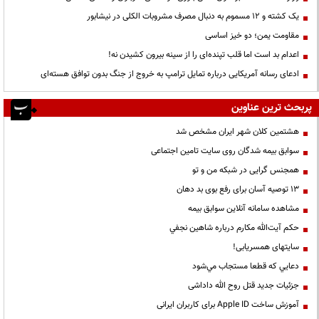
یک کشته و ۱۲ مسموم به دنبال مصرف مشروبات الکلی در نیشابور
مقاومت یمن؛ دو خیز اساسی
اعدام بد است اما قلب تپنده‌ای را از سینه بیرون کشیدن نه!
ادعای رسانه آمریکایی درباره تمایل ترامپ به خروج از جنگ بدون توافق هسته‌ای
پربحث ترین عناوین
هشتمین کلان شهر ایران مشخص شد
سوابق بیمه شدگان روی سایت تامین اجتماعی
همجنس گرایی در شبکه من و تو
13 توصیه آسان برای رفع بوی بد دهان
مشاهده سامانه آنلاين سوابق بیمه
حكم آيت‌الله مكارم درباره شاهين نجفي
سایتهای همسریابی!
دعايي كه قطعا مستجاب مي‌شود
جزئیات جدید قتل روح الله داداشی
آموزش ساخت Apple ID برای کاربران ایرانی