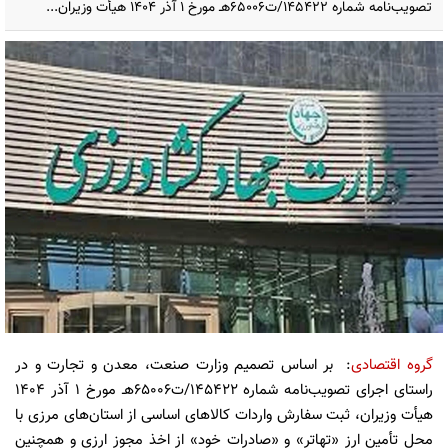
تصویب‌نامه شماره 145422/ت65006هـ مورخ ۱ آذر ۱۴۰۴ هیأت وزیران...
گروه اقتصادی
: بر اساس تصمیم وزارت صنعت، معدن و تجارت و در
راستای اجرای تصویب‌نامه شماره 145422/ت65006هـ مورخ ۱ آذر ۱۴۰۴
هیأت وزیران، ثبت سفارش واردات کالاهای اساسی از استان‌های مرزی با
محل تأمین ارز «تهاتر» و «صادرات خود» از اخذ مجوز ارزی و همچنین