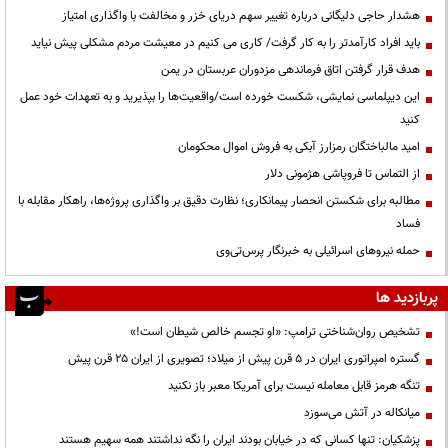
هشدار حاجی دلیگانی درباره تغییر سهم دریای خزر و مخالفت با واگذاری امتیاز
باید افراد کارآمدتر را به کار گرفت/ کاری می کنیم در معیشت مردم مشکلی پیش نیاید
هدف قرار گرفتن اتاق‌ فرماندهی مزدوران عربستان در یمن
این دیپلماسی نمایشی، شکست خورده است/واقعیت‌ها را بپذیرید و به تعهدات خود عمل
کنید
امید مالباختگان رمزارز آبکی به فروش اموال محکومان
از التماس تا فروپاشی هژمونی دلار
مطالبه برای شکستن انحصار پیمانکاری؛ نظارت دقیق بر واگذاری پروژه‌ها، راهکار مقابله با
فساد
حمله نیروهای اسرائیلی به خبرنگار پرس‌تی‌وی
پربازدید ها
تشخیص روان‌شناختی ترامپ: «او تجسم خالص شیطان است!»
گستره امپراتوری ایران در ۵ قرن پیش از میلاد؛ تصویری از ایران ۲۵ قرن پیش
تنگه هرمز قابل معامله نیست برای آمریکا معبر باز نکنید
میانکاله در آتش می‌سوزد
پزشکیان: تنها کسانی که در خیابان بودند ایران را نگه نداشتند همه سهیم هستند