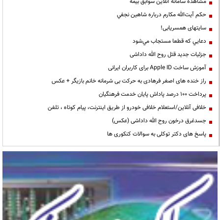
مشاهده سامانه آنلاين سوابق بیمه
حكم آيت‌الله مكارم درباره شاهين نجفي
سایتهای همسریابی!
دعايي كه قطعا مستجاب مي‌شود
جزئیات جدید قتل روح الله داداشی
آموزش ساخت Apple ID برای کاربران ایرانی
راز خنده های اصغر فرهادی به حرکت بی شرمانه خانم بازیگر + عکس
پرداخت ۱۰۰ درصد پاداش پایان خدمت فرهنگیان
خلافی آنلاین/استعلام خلافی خودرو از طریق اینترنت، پیام کوتاه ، تلفن
جسدغرق درخون روح الله داداشی (عکس)
پاسخ های دکتر توکلی به سوالات کنکوری ها