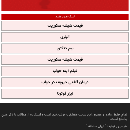
لینک های مفید
قیمت شیشه سکوریت
آلپاری
بیم دتکتور
قیمت شیشه سکوریت
فیلم آپنه خواب
درمان قطعی خروپف در خواب
لیزر فوتونا
تمام حقوق مادی و معنوی این سایت متعلق به بولتن نیوز است و استفاده از مطالب با ذکر منبع
بلامانع است.
طراحی و تولید: "
ایران سامانه
"