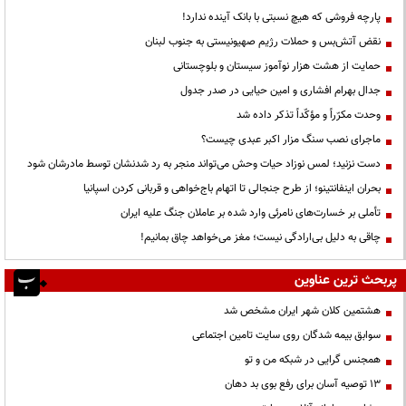
پارچه فروشی که هیچ نسبتی با بانک آینده ندارد!
نقض آتش‌بس و حملات رژیم صهیونیستی به جنوب لبنان
حمایت از هشت هزار نوآموز سیستان و بلوچستانی
جدال بهرام افشاری و امین حیایی در صدر جدول
وحدت مکرّراً و مؤکّداً تذکر داده شد
ماجرای نصب سنگ مزار اکبر عبدی چیست؟
دست نزنید؛ لمس نوزاد حیات وحش می‌تواند منجر به رد شدنشان توسط مادرشان شود
بحران اینفانتینو؛ از طرح جنجالی تا اتهام باج‌خواهی و قربانی کردن اسپانیا
تأملی بر خسارت‌های نامرئی وارد شده بر عاملان جنگ علیه ایران
چاقی به دلیل بی‌ارادگی نیست؛ مغز می‌خواهد چاق بمانیم!
پربحث ترین عناوین
هشتمین کلان شهر ایران مشخص شد
سوابق بیمه شدگان روی سایت تامین اجتماعی
همجنس گرایی در شبکه من و تو
13 توصیه آسان برای رفع بوی بد دهان