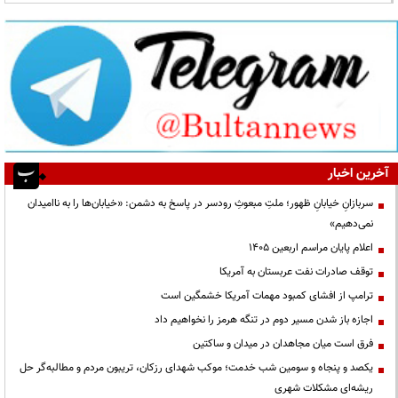
آخرین اخبار
سربازانِ خیابانِ ظهور؛ ملتِ مبعوثِ رودسر در پاسخ به دشمن: «خیابان‌ها را به ناامیدان
نمی‌دهیم»
اعلام پایان مراسم اربعین ۱۴۰۵
توقف صادرات نفت عربستان به آمریکا
ترامپ از افشای کمبود مهمات آمریکا خشمگین است
اجازه باز شدن مسیر دوم در تنگه هرمز را نخواهیم داد
فرق است میان مجاهدان در میدان و ساکتین
یکصد و پنجاه و سومین شب خدمت؛ موکب شهدای رزکان، تریبون مردم و مطالبه‌گر حل
ریشه‌ای مشکلات شهری