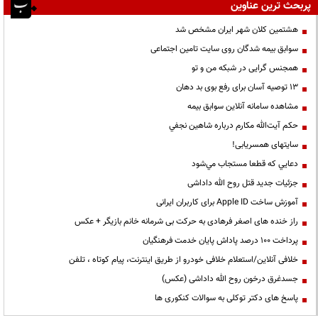
پربحث ترین عناوین
هشتمین کلان شهر ایران مشخص شد
سوابق بیمه شدگان روی سایت تامین اجتماعی
همجنس گرایی در شبکه من و تو
13 توصیه آسان برای رفع بوی بد دهان
مشاهده سامانه آنلاين سوابق بیمه
حكم آيت‌الله مكارم درباره شاهين نجفي
سایتهای همسریابی!
دعايي كه قطعا مستجاب مي‌شود
جزئیات جدید قتل روح الله داداشی
آموزش ساخت Apple ID برای کاربران ایرانی
راز خنده های اصغر فرهادی به حرکت بی شرمانه خانم بازیگر + عکس
پرداخت ۱۰۰ درصد پاداش پایان خدمت فرهنگیان
خلافی آنلاین/استعلام خلافی خودرو از طریق اینترنت، پیام کوتاه ، تلفن
جسدغرق درخون روح الله داداشی (عکس)
پاسخ های دکتر توکلی به سوالات کنکوری ها