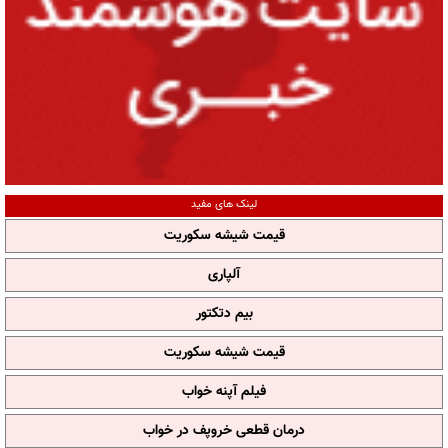
لینک های مفید
قیمت شیشه سکوریت
آلپاری
بیم دتکتور
قیمت شیشه سکوریت
فیلم آپنه خواب
درمان قطعی خروپف در خواب