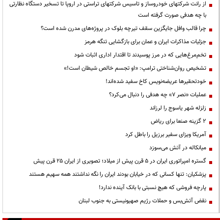
از رانت‌ شرکتهای خودروساز و تاسیس شرکتهای تراستی در اروپا تا تسخیر دستگاه نظارتی
با چه هدفی صورت گرفته است
چرا قالب وافل جایگزین سقف تیرچه بلوک در پروژه‌های مدرن شده است؟
جزئیات مذاکرات ایران و عمان برای بازگشایی تنگه هرمز
تخم‌مرغ‌هایی که در مرز پوسیدند تا اقتدار اداری اثبات شود
تشخیص روان‌شناختی ترامپ: «او تجسم خالص شیطان است!»
خودتحقیرها عریضه‌نویس کاخ سفید شده‌اند!
عملیات «نصر ۷» چه هدفی را دنبال می‌کرد؟
زلزله شهر یاسوج را لرزاند
۲ گزینه صنعا برای ریاض
آمریکا ویزای سفیر برزیل را باطل کرد
میانکاله در آتش می‌سوزد
گستره امپراتوری ایران در ۵ قرن پیش از میلاد؛ تصویری از ایران ۲۵ قرن پیش
پزشکیان: تنها کسانی که در خیابان بودند ایران را نگه نداشتند همه سهیم هستند
پارچه فروشی که هیچ نسبتی با بانک آینده ندارد!
نقض آتش‌بس و حملات رژیم صهیونیستی به جنوب لبنان