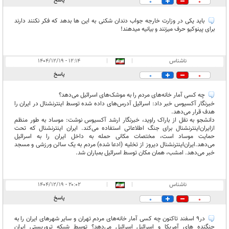
پاسخ
0
0
غیر قابل انتشار:
۴
باید یکی در وزارت خارجه جواب دندان شکنی به این ها بدهد که فکر نکنند دارند
برای پینوکیو حرف میزنند و بیانیه میدهند!
ناشناس
|
|
۱۲:۱۴ - ۱۴۰۴/۱۲/۱۹
پاسخ
0
0
چه کسی آمار خانه‌های مردم را به موشک‌های اسرائیل می‌دهد؟
خبرنگار آکسیوس خبر داد: اسرائیل آدرس‌های داده شده توسط اینترنشنال در ایران را
هدف قرار می‌دهد.
دانشجو به نقل از باراک راوید، خبرنگار ارشد آکسیوس نوشت: موساد به‌ طور منظم
ازایران‌اینترنشنال برای جنگ اطلاعاتی استفاده می‌کند. ایران اینترنشنال که تحت
حمایت موساد است، مختصات مکانی حمله به داخل ایران را به اسرائیل
می‌دهد.ایران‌اینترنشنال دیروز از تخلیه (ادعا شده) مردم به یک سالن ورزشی و مسجد
خبر می‌دهد. امشب، همان مکان توسط اسرائیل بمباران شد.
ناشناس
|
|
۲۰:۰۲ - ۱۴۰۴/۱۲/۱۹
پاسخ
0
0
در۹ اسفند تاکنون چه کسی آمار خانه‌های مردم تهران و سایر شهرهای ایران را به
جنگنده های آمریکا و اسرائیل اسرائیل می‌دهد؟ توسط شبکه تروریستی ایران