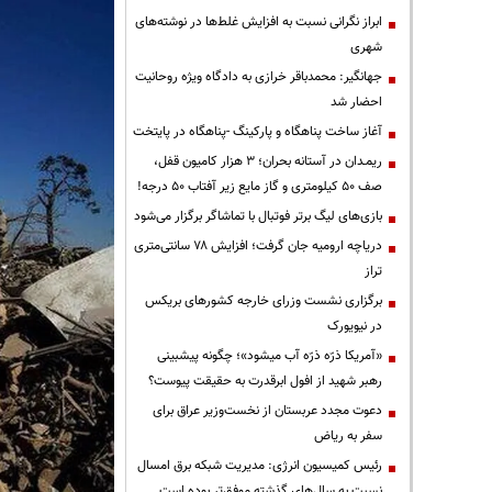
ابراز نگرانی نسبت به افزایش غلط‌ها در نوشته‌های
شهری
جهانگیر: محمدباقر خرازی به دادگاه ویژه روحانیت
احضار شد
آغاز ساخت پناهگاه و پارکینگ -پناهگاه در پایتخت
ریمـدان در آستانه بحران؛ ۳ هزار کامیون قفل،
صف ۵۰ کیلومتری و گاز مایع زیر آفتاب ۵۰ درجه!
بازی‌های لیگ برتر فوتبال با تماشاگر برگزار می‌شود
دریاچه ارومیه جان گرفت؛ افزایش ۷۸ سانتی‌متری
تراز
برگزاری نشست وزرای خارجه کشورهای بریکس
در نیویورک
«آمریکا ذرّه ذرّه آب میشود»؛ چگونه پیشبینی
رهبر شهید از افول ابرقدرت به حقیقت پیوست؟
دعوت مجدد عربستان از نخست‌وزیر عراق برای
سفر به ریاض
رئیس کمیسیون انرژی: مدیریت شبکه برق امسال
نسبت به سال‌های گذشته موفق‌تر بوده است