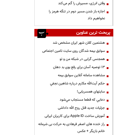
وقتی انرژی، مسیرش را گم می‌کند
اجازه باز شدن مسیر دوم در تنگه هرمز را
نخواهیم داد
پربحث ترین عناوین
هشتمین کلان شهر ایران مشخص شد
سوابق بیمه شدگان روی سایت تامین اجتماعی
همجنس گرایی در شبکه من و تو
13 توصیه آسان برای رفع بوی بد دهان
مشاهده سامانه آنلاين سوابق بیمه
حكم آيت‌الله مكارم درباره شاهين نجفي
سایتهای همسریابی!
دعايي كه قطعا مستجاب مي‌شود
جزئیات جدید قتل روح الله داداشی
آموزش ساخت Apple ID برای کاربران ایرانی
راز خنده های اصغر فرهادی به حرکت بی شرمانه
خانم بازیگر + عکس