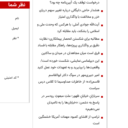
درخواست توقف یک آیین‌نامه چه بود؟
نظر شما
هشدار حاجی دلیگانی درباره تغییر سهم دریای
خزر و مخالفت با واگذاری امتیاز
نام
آیت‌الله جوادی آملی: با هرکس که وحدت ملی و
ایمیل
اسلامی را بشکند، باید مقابله کرد
* نظر
مطالبه برای شکستن انحصار پیمانکاری؛ نظارت
دقیق بر واگذاری پروژه‌ها، راهکار مقابله با فساد
فرق است میان مجاهدان در میدان و ساکتین
این دیپلماسی نمایشی، شکست خورده است/
واقعیت‌ها را بپذیرید و به تعهدات خود عمل کنید
امیر دبیری‌مهر در سوگ دکتر ابوالقاسم
* کد امنیتی
قاسم‌زاده؛ از خاطرات صداوسیما تا کلاس درس
سیاست
سربازانِ خیابانِ ظهور؛ ملتِ مبعوثِ رودسر در
پاسخ به دشمن: «خیابان‌ها را به ناامیدان
نمی‌دهیم»
ترامپ از افشای کمبود مهمات آمریکا خشمگین
است