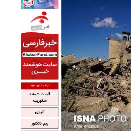
لینک های مفید
قیمت شیشه
سکوریت
آلپاری
بیم دتکتور