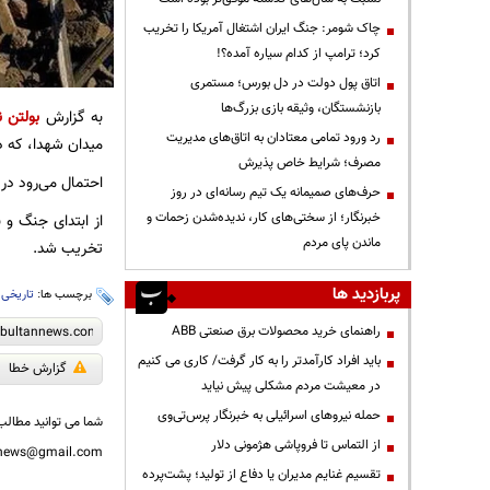
چاک شومر: جنگ ایران اشتغال آمریکا را تخریب
کرد؛ ترامپ از کدام سیاره آمده؟!
اتاق پول دولت در دل بورس؛ مستمری
بازنشستگان، وثیقه بازی بزرگ‌ها
به گزارش
بولتن ن
رد ورود تمامی معتادان به اتاق‌های مدیریت
میدان شهدا، که در دهه ۴۰ در تهران راه‌اندازی شد و روایتگر تاریخ سینم
مصرف؛ شرایط خاص پذیرش
احتمال می‌رود در حمله‌های ۹ و ۱۲ اسفندماه ۱۴۰۴ نیز دانشگاه افسری امام علی آسیب‌
حرف‌های صمیمانه یک تیم رسانه‌ای در روز
خبرنگار؛ از سختی‌های کار، ندیده‌شدن زحمات و
از ابتدای جنگ و 
ماندن پای مردم
تخریب شد.
پربازدید ها
برچسب ها:
تاریخی
،
راهنمای خرید محصولات برق صنعتی ABB
باید افراد کارآمدتر را به کار گرفت/ کاری می کنیم
گزارش خطا
در معیشت مردم مشکلی پیش نیاید
حمله نیروهای اسرائیلی به خبرنگار پرس‌تی‌وی
شما می توانید مطالب 
از التماس تا فروپاشی هژمونی دلار
nnews@gmail.com
تقسیم غنایم مدیران یا دفاع از تولید؛ پشت‌پرده