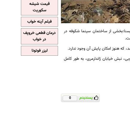
قیمت شیشه
سکوریت
فیلم آپنه خواب
 ایسنا:بخشی از ساختمان سینما شکوفه در
درمان قطعی خروپف
در خواب
لیزر فوتونا
بی، نبش خیابان ژاندارمری، به طور کامل
پسندیدم
0