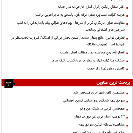
آغاز انتقال رایگان زائران اتباع خارجی به مرز چذابه
هزینه گزاف، دستاورد صفر؛ برگه رأی، پاسخی به ماجراجویی ترامپ
مقاومت عراق؛ بازیگری فراتر از مرزها | پهپادهای عراقی پیام بازدارندگی را به قلب
سرزمین‌های اشغالی رساندند
تعارض قوانین؛ مانع پنهان سنددار شدن بخش بزرگی از املاک/ ضرورت تجدیدنظر در
ضوابط احراز تصرفات مالکانه
انصارالله: رفع محاصره یمن مطالبه اصلی ماست
جزئیات مذاکرات ایران و عمان برای بازگشایی تنگه هرمز
کاهش دمای تهران از جمعه
پربحث ترین عناوین
هشتمین کلان شهر ایران مشخص شد
سوابق بیمه شدگان روی سایت تامین اجتماعی
همجنس گرایی در شبکه من و تو
13 توصیه آسان برای رفع بوی بد دهان
مشاهده سامانه آنلاين سوابق بیمه
حكم آيت‌الله مكارم درباره شاهين نجفي