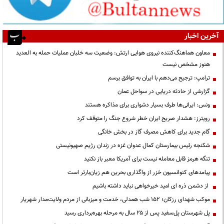
آخرین اخبار
معاون هماهنگ‌کننده نیروی هوایی ارتش: وضعیت سه خلبان عملیات حمله به العدید
هنوز مشخص نیست
ترامپ: ترجیح می‌دهم با ایران به توافق برسم
گزارشی از حادثه دریایی در سواحل عمان
ونس: ایرانی‌ها طرف بسیار دشواری برای مذاکره هستند
رویترز: هشدار صریح ایران خطر شروع جنگ را متوقف کرد
گام جدید برای کاهش مصرف گاز در بخش خانگی
شکنجه رئیس بیمارستان کمال عدوان غزه در زندان رژیم صهیونیستی
تنگه هرمز قابل معامله نیست برای آمریکا معبر باز نکنید
پیامدهای کنوانسیون خزر از واگذاری بحرین هم زیان‌بارتر است
از دشمن ذره ای امید خیرخواهی نباید داشته باشیم
موکب شهدای رزکان؛ ۱۵۲ شب همدلی، خدمت و میزبانی از مردم ولایت‌مدار شهریار
پل شهرستان پل‌سفید پس از ۲۵ سال به مرحله بهره‌برداری رسید