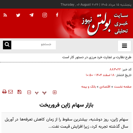
پنجشنبه ۱۵ مرداد ۱۴۰۵
|
Thursday , 06 August 2026
از
و
ته
طرح نظارت بر تجارت خرد مرزی در دستور کار است
ن
نو
کد خبر:
۸۸۳۰۲۲
تاریخ انتشار:
۱۸ اسفند ۱۴۰۴ - ۱۰:۵۰
صفحه نخست
»
اقتصادی
»
بانک و بیمه
‍‍‍ پ
پ
بازار سهام ژاپن فروریخت
سهام ژاپن، روز دوشنبه، بیشترین سقوط را از زمان کاهش تعرفه‌ها در آوریل
سال گذشته تجربه کرد، زیرا افزایش قیمت نفت...