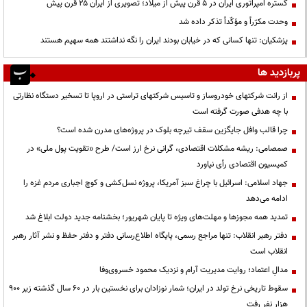
گستره امپراتوری ایران در ۵ قرن پیش از میلاد؛ تصویری از ایران ۲۵ قرن پیش
وحدت مکرّراً و مؤکّداً تذکر داده شد
پزشکیان: تنها کسانی که در خیابان بودند ایران را نگه نداشتند همه سهیم هستند
پربازدید ها
از رانت‌ شرکتهای خودروساز و تاسیس شرکتهای تراستی در اروپا تا تسخیر دستگاه نظارتی
با چه هدفی صورت گرفته است
چرا قالب وافل جایگزین سقف تیرچه بلوک در پروژه‌های مدرن شده است؟
صمصامی: ریشه مشکلات اقتصادی، گرانی نرخ ارز است/ طرح «تقویت پول ملی» در
کمیسیون اقتصادی رأی نیاورد
جهاد اسلامی: اسرائیل با چراغ سبز آمریکا، پروژه نسل‌کشی و کوچ اجباری مردم غزه را
ادامه می‌دهد
تمدید همه مجوزها و مهلت‌های ویژه تا پایان شهریور؛ بخشنامه جدید دولت ابلاغ شد
دفتر رهبر انقلاب: تنها مراجع رسمی، پایگاه اطلاع‌رسانی دفتر و دفتر حفظ و نشر آثار رهبر
انقلاب است
مدالِ اعتماد؛ روایت مدیریت آرام و نزدیک محمود خسروی‌وفا
سقوط تاریخی نرخ تولد در ایران؛ شمار نوزادان برای نخستین بار در ۶۰ سال گذشته زیر ۹۰۰
هزار نفر رفت