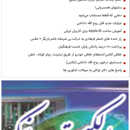
سایتهای همسریابی!
دعايي كه قطعا مستجاب مي‌شود
جزئیات جدید قتل روح الله داداشی
آموزش ساخت Apple ID برای کاربران ایرانی
راز خنده های اصغر فرهادی به حرکت بی شرمانه خانم بازیگر + عکس
پرداخت ۱۰۰ درصد پاداش پایان خدمت فرهنگیان
خلافی آنلاین/استعلام خلافی خودرو از طریق اینترنت، پیام کوتاه ، تلفن
جسدغرق درخون روح الله داداشی (عکس)
پاسخ های دکتر توکلی به سوالات کنکوری ها