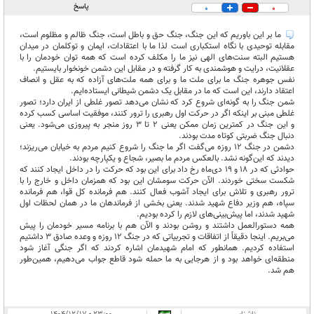
پاسخ
0
0
ما بر این باوریم که این جنگ، جنگ حق و باطل است، جنگ ظالم و مظلوم است،
مقابله توحیدی با نگاه استکباری است لذا ما با اعتقادات، ایمان و توکلمان در میدان
هستیم البته سنت‌های الهی نیز ما را مکلف کرده است که همه توان خودمان را با
عقلانیت، درایت و هوشمندی به کار گرفته و در مقابل این دشمن خونخوار بایستیم.
نفس جوهره جنگ ما برای ملت ما و برای همه ملت‌های آزاده که به عقل و انصاف
اعتقاد دارند، این است که ما در مقابل یک دشمن شیطانی ایستاده‌ایم.
شمن جنگ را به گونه‌ای شروع کرد که نشان می‌دهد تصور غلطی از ایران دارد؛ تصور
غلطی مبنی بر اینکه اگر در حرکت اول رهبری را ترور کنند، موفقیت اساسی کسب کرده
و این جنگ در کمترین زمان ممکن یعنی ۲ تا ۳ روز منجر به پیروزی می‌شود. یعنی
دنبال جنگ ضربتی کوتاه مدت بودند.
دشمن در جنگ ۱۲ روزه می‌گفت اگر ما جنگ را شروع کنیم مردم به خیابان می‌ریزند؛
دیدند که این‌گونه نشد. بالعکس مردم ما بصیر، شجاع و یکپارچه بودند.
حوادثی که در ۱۸ و ۱۹ دی‌ماه رخ داد برای این بود که حرکت را در داخل ایجاد کنند که
شکست سختی خوردند. الآن حرکت سومشان این بود که همزمان داخل و خارج را با
ترور رهبری و تلاش برای ایجاد آشوب فعال کنند. هم فرمانده کل قوا، هم فرمانده
سپاه، هم وزیر دفاع شهید شدند. یعنی بخشی از فرماندهان ما در همان لحظات اول
شهید شدند، اما پیش‌بینی‌های لازم را کرده بودیم.
همه دستورالعمل داشتند و روشن بودند و الآن هم با برنامه مسیر خودمان را پیش
می‌بریم. اینجا دقیقاً از اتفاقات و تجربیاتی که در جنگ ۱۲ روزه و وعده صادق ۳ داشتیم
استفاده کردیم. همانطور که امام شهیدمان اشاره کردند که اگر جنگی آغاز شود
منطقه‌ای خواهد بود و از هرجایی به ما حمله شود قاطع جواب می‌دهیم، همین‌طور
هم شد.