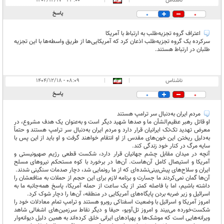
ناشناس
|
|
۲۳:۰۰ - ۱۴۰۴/۱۲/۱۷
پاسخ
0
0
اعتراف گروه تجزیه‌طلب به ارتباط با آمریکا
سرکرده یک گروه تجزیه‌طلب اذعان کرد که آمریکایی‌ها از طریق واسطه‌ها با این تجزیه
طلبان در ارتباط هستند.
ناشناس
|
|
۰۸:۰۹ - ۱۴۰۴/۱۲/۱۸
پاسخ
0
0
مردم ایران به‌دنبال سر ترامپ هستند
او قاتل رهبر عظیم‌الشأن ما و صدها شهید دیگر است و به‌عنوان یک هدف مشروع، در
معرض تهدید تک‌تک ایرانیان قرار دارد و مردم ایران به‌دنبال سر ترامپ هستند و حتماً
به‌دلیل ریختن این خون‌های مقدس از او انتقام خواهند گرفت و او باید از این پس با
سایه مرگ در کنار خود زندگی کند.
آنچه در میدان مقابل چشم جهانیان قرار دارد، شکست قطعی رژیم صهیونیستی و
آمریکا و استیصال کامل آن‌هاست. آن‌ها در برخورد با کوه مستحکم نیروهای مسلح
ایران و سلاح‌های پیش‌بینی‌نشده‌ای که از ما رونمایی شد، دچار صدمات سنگینی شدند.
آن‌ها گمان نمی‌کردند ما جسارت و برنامه لازم برای این حجم از حملات به منافعشان را
داشته باشیم، اما با فاصله کمتر از یک ساعت از حمله آمریکا، پاسخ همه‌جانبه ما به
اسرائیل و زیر ضربه بردن پایگاه‌های آمریکایی در منطقه، آن‌ها را دچار شوک کرد.
امروز آمریکا و اسرائیل با وضعیت اسفناکی روبرو هستند و ترامپ تمام معادلات خود را
شکست‌خورده می‌بیند و امروز تل‌آویو، حیفا و دیگر نقاط سرزمین‌های اشغالی شاهد
ویرانه‌هایی است که موشک‌ها و پهپادهای ایرانی خلق کرده‌اند به همین دلیل دیوانه‌وار