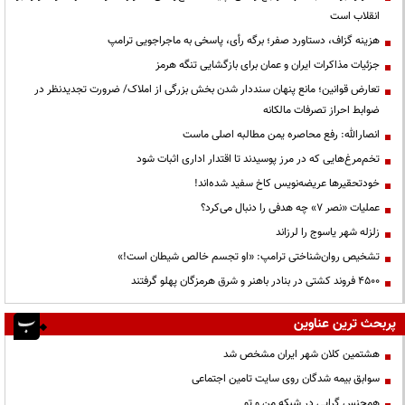
انقلاب است
هزینه گزاف، دستاورد صفر؛ برگه رأی، پاسخی به ماجراجویی ترامپ
جزئیات مذاکرات ایران و عمان برای بازگشایی تنگه هرمز
تعارض قوانین؛ مانع پنهان سنددار شدن بخش بزرگی از املاک/ ضرورت تجدیدنظر در
ضوابط احراز تصرفات مالکانه
انصارالله: رفع محاصره یمن مطالبه اصلی ماست
تخم‌مرغ‌هایی که در مرز پوسیدند تا اقتدار اداری اثبات شود
خودتحقیرها عریضه‌نویس کاخ سفید شده‌اند!
عملیات «نصر ۷» چه هدفی را دنبال می‌کرد؟
زلزله شهر یاسوج را لرزاند
تشخیص روان‌شناختی ترامپ: «او تجسم خالص شیطان است!»
۴۵۰۰ فروند کشتی در بنادر باهنر و شرق هرمزگان پهلو گرفتند
پربحث ترین عناوین
هشتمین کلان شهر ایران مشخص شد
سوابق بیمه شدگان روی سایت تامین اجتماعی
همجنس گرایی در شبکه من و تو