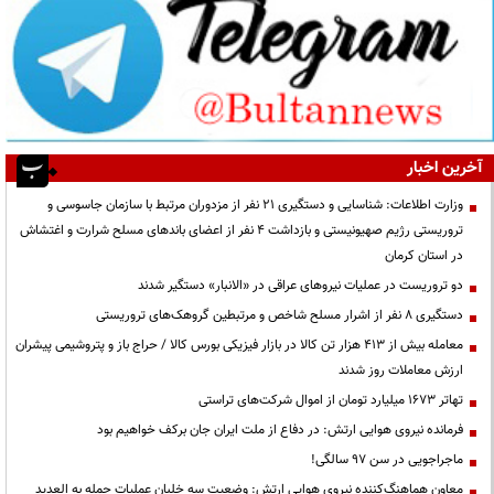
آخرین اخبار
وزارت اطلاعات: شناسایی و دستگیری ۲۱ نفر از مزدوران مرتبط با سازمان جاسوسی و
تروریستی رژیم صهیونیستی و بازداشت ۴ نفر از اعضای باندهای مسلح شرارت و اغتشاش
در استان کرمان
دو تروریست در عملیات نیروهای عراقی در «الانبار» دستگیر شدند
دستگیری ۸ نفر از اشرار مسلح شاخص و مرتبطین گروهک‌های تروریستی
معامله بیش از ۴۱۳ هزار تن کالا در بازار فیزیکی بورس کالا / حراج باز و پتروشیمی پیشران
ارزش معاملات روز شدند
تهاتر ۱۶۷۳ میلیارد تومان از اموال شرکت‌های تراستی
فرمانده نیروی هوایی ارتش: در دفاع از ملت ایران جان برکف خواهیم بود
ماجراجویی در سن ۹۷ سالگی!
معاون هماهنگ‌کننده نیروی هوایی ارتش: وضعیت سه خلبان عملیات حمله به العدید