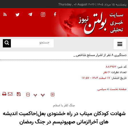
پنجشنبه ۱۵ مرداد ۱۴۰۵
|
Thursday , 06 August 2026
از
و
ته
دستگیری ۸ نفر از اشرار مسلح شاخص و مرتبطین گروهک‌های تروریستی
ن
نو
کد خبر:
۸۸۲۹۶۲
تعداد نظرات:
۶ نظر
تاریخ انتشار:
۱۷ اسفند ۱۴۰۴ - ۱۷:۵۷
صفحه نخست
»
سیاسی
‍‍‍ پ
پ
جنگ کفر با اسلام
شهادت کودکان میناب در راه خشنودی بعل|حاکمیت اندیشه
های آخرالزمانی صهیونیسم در جنگ رمضان