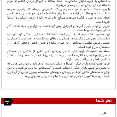
و عصبانی به زیرساختهای خدماتی ما حمله میکنند و درواقع درحال انتقام از مردم
هستند و حتی از قتل‌عام مردم سخن می‌گویند.
با وجود حملات دشمن و شهادت مردم بی‌گناه کشورمان ازجمله دانش‌آموزان مدرسه
میناب، اما هیچ خللی در اراده ملت ما برای مقابله با دشمان صهیونیستی و آمریکایی
ایجاد نشد و حتی بر انگیزه نیروهای مسلح ما برای به زانو درآوردن اسرائیل و آمریکا
افزوده شد.
امروز می‌توانم بگویم آمریکا و اسرائیل زمین‌گیر شده‌اند و تل‌آویو و حیفا شاهد آثار
سنگین موشک‌های ما است.
این حضور، نقشه دوم آمریکا برای ایجاد اغتشاشات خیابانی را خنثی کرد. این دو
شکست تاریخی یعنی شکست در میدان نبرد نظامی و شکست در میدان نبرد خیابانی و
شورش مردم، ترامپ و نتانیاهو را به جنون رسانده و کنترل ذهنی و عقلی آن‌ها را از
دستشان خارج کرده است.
حمله به تاسیسات زیرساختی ما در روزهای اخیر ناشی از اختلال در سیستم
تصمیم‌گیری ترامپ و نتانیاهو است. آن‌ها در یک برزخ گرفتار شده‌اند و تحت فشار
سنگین داخلی و بین‌المللی قرار دارند.
امروز تعیین‌کننده پایان جنگ، آمریکا و اسرائیل نیستند. آن‌ها باید از بین روش‌هایی که
ما تعیین می‌کنیم، پایان جنگ را انتخاب کنند. با آسیب‌هایی که وارد می‌کنیم و از بین
رفتن سامانه‌های دفاعی آن‌ها و پیوستن جبهه‌های مقاومت، پیروزی نهایی از آن ایران
خواهد بود و ما تعیین خواهیم کرد این جنگ با چه شرایطی به پایان برسد.
نظر شما
نام