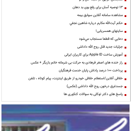
13 توصیه آسان برای رفع بوی بد دهان
مشاهده سامانه آنلاين سوابق بیمه
حكم آيت‌الله مكارم درباره شاهين نجفي
سایتهای همسریابی!
دعايي كه قطعا مستجاب مي‌شود
جزئیات جدید قتل روح الله داداشی
آموزش ساخت Apple ID برای کاربران ایرانی
راز خنده های اصغر فرهادی به حرکت بی شرمانه خانم بازیگر + عکس
پرداخت ۱۰۰ درصد پاداش پایان خدمت فرهنگیان
خلافی آنلاین/استعلام خلافی خودرو از طریق اینترنت، پیام کوتاه ، تلفن
جسدغرق درخون روح الله داداشی (عکس)
پاسخ های دکتر توکلی به سوالات کنکوری ها