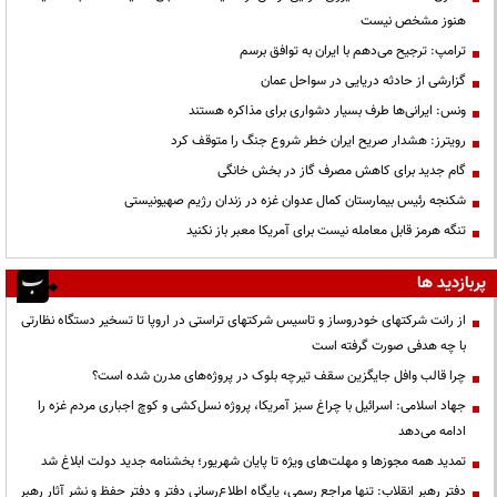
هنوز مشخص نیست
ترامپ: ترجیح می‌دهم با ایران به توافق برسم
گزارشی از حادثه دریایی در سواحل عمان
ونس: ایرانی‌ها طرف بسیار دشواری برای مذاکره هستند
رویترز: هشدار صریح ایران خطر شروع جنگ را متوقف کرد
گام جدید برای کاهش مصرف گاز در بخش خانگی
شکنجه رئیس بیمارستان کمال عدوان غزه در زندان رژیم صهیونیستی
تنگه هرمز قابل معامله نیست برای آمریکا معبر باز نکنید
پربازدید ها
از رانت‌ شرکتهای خودروساز و تاسیس شرکتهای تراستی در اروپا تا تسخیر دستگاه نظارتی
با چه هدفی صورت گرفته است
چرا قالب وافل جایگزین سقف تیرچه بلوک در پروژه‌های مدرن شده است؟
جهاد اسلامی: اسرائیل با چراغ سبز آمریکا، پروژه نسل‌کشی و کوچ اجباری مردم غزه را
ادامه می‌دهد
تمدید همه مجوزها و مهلت‌های ویژه تا پایان شهریور؛ بخشنامه جدید دولت ابلاغ شد
دفتر رهبر انقلاب: تنها مراجع رسمی، پایگاه اطلاع‌رسانی دفتر و دفتر حفظ و نشر آثار رهبر