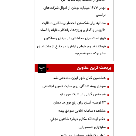
تهاتر ۱۶۷۳ میلیارد تومان از اموال شرکت‌های
تراستی
مطالبه برای شکستن انحصار پیمانکاری؛ نظارت
دقیق بر واگذاری پروژه‌ها، راهکار مقابله با فساد
فرق است میان مجاهدان در میدان و ساکتین
فرمانده نیروی هوایی ارتش: در دفاع از ملت ایران
جان برکف خواهیم بود
پربحث ترین عناوین
هشتمین کلان شهر ایران مشخص شد
سوابق بیمه شدگان روی سایت تامین اجتماعی
همجنس گرایی در شبکه من و تو
13 توصیه آسان برای رفع بوی بد دهان
مشاهده سامانه آنلاين سوابق بیمه
حكم آيت‌الله مكارم درباره شاهين نجفي
سایتهای همسریابی!
دعايي كه قطعا مستجاب مي‌شود