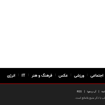
اجتماعی
|
ورزشی
|
عکس
|
فرهنگ و هنر
|
IT
|
انرژی
|
|
امه
آب و هوا
RSS
 با ذکر منبع بلامانع است.