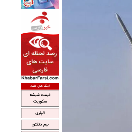
لینک های مفید
قیمت شیشه
سکوریت
آلپاری
بیم دتکتور