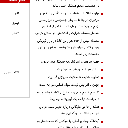
در معیشت مردم مشکلی پیش نیاید
وزارت اطلاعات: شناسایی و دستگیری ۲۱ نفر از
نام
مزدوران مرتبط با سازمان جاسوسی و تروریستی
ایمیل
رژیم صهیونیستی و بازداشت ۴ نفر از اعضای
باندهای مسلح شرارت و اغتشاش در استان کرمان
* نظر
معامله بیش از ۴۱۳ هزار تن کالا در بازار فیزیکی
بورس کالا / حراج باز و پتروشیمی پیشران ارزش
معاملات روز شدند
حمله نیروهای اسرائیلی به خبرنگار پرس‌تی‌وی
از التماس تا فروپاشی هژمونی دلار
* کد امنیتی
تکذیب شایعه «معافیت سربازان فراری»
جهان با افزایش قیمت مواد غذایی مواجه است
تقسیم غنایم مدیران یا دفاع از تولید؛ پشت‌پرده
درخواست توقف یک آیین‌نامه چه بود؟
هشدار حاجی دلیگانی درباره تغییر سهم دریای
خزر و مخالفت با واگذاری امتیاز
آیت‌الله جوادی آملی: با هرکس که وحدت ملی و
اسلامی را بشکند، باید مقابله کرد