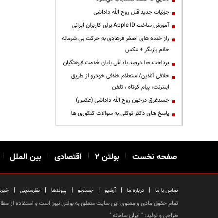
جزئیات جدید قتل روح الله داداشی
آموزش ساخت Apple ID برای کاربران ایرانی
راز خنده های اصغر فرهادی به حرکت بی شرمانه
خانم بازیگر + عکس
پرداخت ۱۰۰ درصد پاداش پایان خدمت فرهنگیان
خلافی آنلاین/استعلام خلافی خودرو از طریق
اینترنت، پیام کوتاه ، تلفن
جسدغرق درخون روح الله داداشی (عکس)
پاسخ های دکتر توکلی به سوالات کنکوری ها
صفحه نخست
|
بولتن ۲
|
اقتصادی
|
بین الملل
|
|
|
|
|
|
|
تماس با ما
درباره ما
آرشیو
جستجو
پیوندها
نظرسنجی
خبرن
تمام حقوق مادی و معنوی این سایت متعلق به بولتن نیوز است و استفاده از مطالب
طراحی و تولید: "
ایران سامانه
"