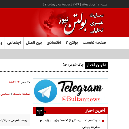
شنبه ۱۷ مرداد ۱۴۰۵
|
Saturday , 08 August 2026
صفحه نخست
بولتن ۲
اقتصادی
بین الملل
اجتماعی
ور
آخرین اخبار
چاک شومر: جنگ ایران اشتغال آمریکا را تخریب کرد؛ ترامپ از کد
کد خبر:
۸۸۲۹۴۶
صفحه نخست
»
سیاسی
آخرین اخبار
روابط عمومی سپاه:بام
دعوت مجدد عربستان از نخست‌وزیر عراق برای
سفر به ریاض