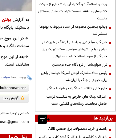
ریاض، اسلام‌آباد و آنکارا، آن را نشانه‌ای از حرکت
کشورهای منطقه به سمت ترتیبات امنیتی مستقل
دانست
به گزارش
بولتن ن
ویدئو؛ پنجمین مجموعه از اسناد مربوط به یوفوها
بالستیک پایگاه با
منتشر شد
🔹در این موج حم
خبرنگار، مبلّغ دین و پاسدار فرهنگ و هویت در
سوخت بالگرد و هو
مواجهه با چالش‌های سیاسی است؛ تبریک روز
🔹بعد از این موج 
خبرنگار از سوی استاد خطیب اصفهانی.
مشاهده است.
فرار هواپیماها از فرودگاه جده عربستان
رئیس ستاد مشترک ارتش آمریکا خواستار راهی
برچسب ها:
سپاه
،
ا
برای خروج از جنگ با ایران شد
جای خالی «اقتصاد جنگی» در شرایط جنگی
اعتراف رسانه‌های خارجی به شکست ترامپ
گزارش خطا
حاصل مجاهدت رسانه‌های انقلابی است
شما می توانید مطالب 
پربازدید ها
nnews@gmail.com
راهنمای خرید محصولات برق صنعتی ABB
نظر شما
باید افراد کارآمدتر را به کار گرفت/ کاری می کنیم