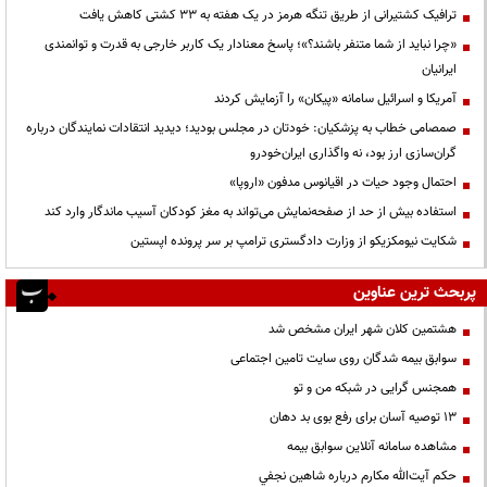
ترافیک کشتیرانی از طریق تنگه هرمز در یک هفته به ۳۳ کشتی کاهش یافت
«چرا نباید از شما متنفر باشند؟»؛ پاسخ معنادار یک کاربر خارجی به قدرت و توانمندی
ایرانیان
آمریکا و اسرائیل سامانه «پیکان» را آزمایش کردند
صمصامی خطاب به پزشکیان: خودتان در مجلس بودید؛ دیدید انتقادات نمایندگان درباره
گران‌سازی ارز بود، نه واگذاری ایران‌خودرو
احتمال وجود حیات در اقیانوس مدفون «اروپا»
استفاده بیش از حد از صفحه‌نمایش می‌تواند به مغز کودکان آسیب ماندگار وارد کند
شکایت نیومکزیکو از وزارت دادگستری ترامپ بر سر پرونده اپستین
پربحث ترین عناوین
هشتمین کلان شهر ایران مشخص شد
سوابق بیمه شدگان روی سایت تامین اجتماعی
همجنس گرایی در شبکه من و تو
13 توصیه آسان برای رفع بوی بد دهان
مشاهده سامانه آنلاين سوابق بیمه
حكم آيت‌الله مكارم درباره شاهين نجفي