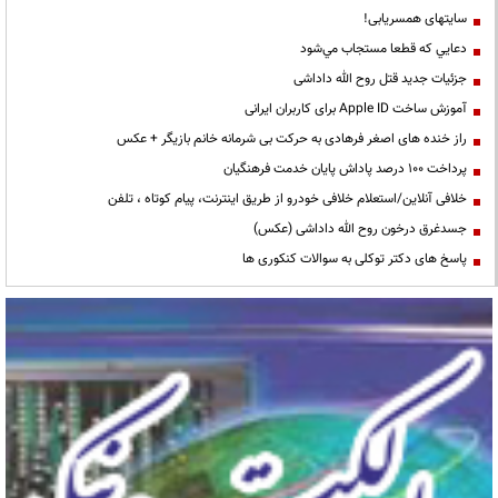
سایتهای همسریابی!
دعايي كه قطعا مستجاب مي‌شود
جزئیات جدید قتل روح الله داداشی
آموزش ساخت Apple ID برای کاربران ایرانی
راز خنده های اصغر فرهادی به حرکت بی شرمانه خانم بازیگر + عکس
پرداخت ۱۰۰ درصد پاداش پایان خدمت فرهنگیان
خلافی آنلاین/استعلام خلافی خودرو از طریق اینترنت، پیام کوتاه ، تلفن
جسدغرق درخون روح الله داداشی (عکس)
پاسخ های دکتر توکلی به سوالات کنکوری ها