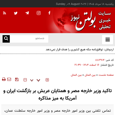
يکشنبه ۱۸ مرداد ۱۴۰۵
|
Sunday , 09 August 2026
از
و
ته
اردوغان: توافق‌نامه مکه هیچ کشوری را هدف قرار نمی‌دهد
ن
نو
کد خبر:
۸۸۲۹۱۴
تاریخ انتشار:
۱۶ اسفند ۱۴۰۴ - ۲۱:۴۹
صفحه نخست
»
بین الملل
»
بین الملل
‍‍‍ پ
پ
تاکید وزیر خارجه مصر و همتایان عربش بر بازگشت ایران و
آمریکا به میز مذاکره
تماس تلفنی بین وزیر امور خارجه مصر و وزیر امور خارجه سلطنت عمان،