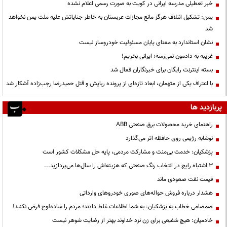
خبر تعطیلی مدرسه ایرانی در کویت به صورت رسمی اعلام نشده
یمن: تشکیل ائتلاف هرگز مانع مجازات عربستان به خاطر جنایاتش علیه ملت یمن نخواهد
شد
نشان استاندارد به معنای پایان مسئولیت خودروساز نیست
غریبه به دادمون نمی‌رسه؛ ایرانی بخریم!
بسته اینترنت رایگان برای خبرنگاران فعال شد
با اعتراف یکی از متهمان، ابعاد تازه‌ای از پرونده ربایش و قتل حمیدرضا رجب‌زاده آشکار شد
پربازدید ها
راهنمای خرید محصولات برق صنعتی ABB
نوشابه رژیمی روی حافظه اثر می‌گذارد
پزشکیان: خدمت بی‌منت و مشارکت مردمی، پایه حل مشکلات کشور است
3 اشتباه رایج در انتخاب رنگ صنعتی که هزینه‌اش را سال‌ها می‌پردازید...
قیمت نفت صعودی ماند
هشدار درباره فروش حواله‌های صوری خودروهای وارداتی
صمصامی خطاب به پزشکیان: به شما اطلاعات غلط دادند؛ مردم را ساده‌لوح فرض نکنید!
خادمیان: هیچ شفیعی برای زن نزد خداوند بهتر از رضایت شوهر نیست