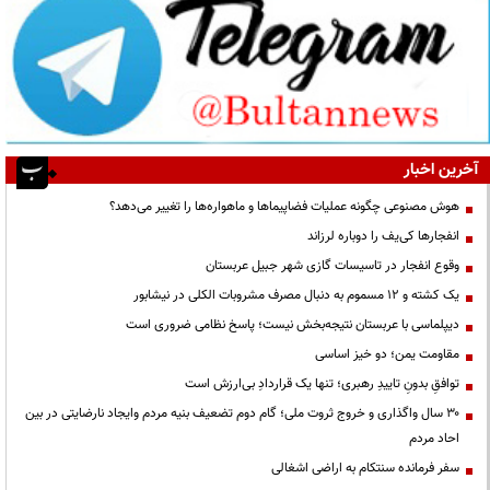
آخرین اخبار
هوش مصنوعی چگونه عملیات فضاپیماها و ماهواره‌ها را تغییر می‌دهد؟
انفجارها کی‌یف را دوباره لرزاند
وقوع انفجار در تاسیسات گازی شهر جبیل عربستان
یک کشته و ۱۲ مسموم به دنبال مصرف مشروبات الکلی در نیشابور
دیپلماسی با عربستان نتیجه‌بخش نیست؛ پاسخ نظامی ضروری است
مقاومت یمن؛ دو خیز اساسی
توافقِ بدونِ تاییدِ رهبری؛ تنها یک قراردادِ بی‌ارزش است
۳۰ سال واگذاری و خروج ثروت ملی؛ گام دوم تضعیف بنیه مردم وایجاد نارضایتی در بین
احاد مردم
سفر فرمانده سنتکام به اراضی اشغالی