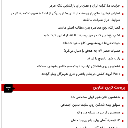
جزئیات مذاکرات ایران و عمان برای بازگشایی تنگه هرمز
تعارض قوانین؛ مانع پنهان سنددار شدن بخش بزرگی از املاک/ ضرورت تجدیدنظر در
ضوابط احراز تصرفات مالکانه
انصارالله: رفع محاصره یمن مطالبه اصلی ماست
تخم‌مرغ‌هایی که در مرز پوسیدند تا اقتدار اداری اثبات شود
خودتحقیرها عریضه‌نویس کاخ سفید شده‌اند!
عملیات «نصر ۷» چه هدفی را دنبال می‌کرد؟
زلزله شهر یاسوج را لرزاند
تشخیص روان‌شناختی ترامپ: «او تجسم خالص شیطان است!»
۴۵۰۰ فروند کشتی در بنادر باهنر و شرق هرمزگان پهلو گرفتند
پربحث ترین عناوین
هشتمین کلان شهر ایران مشخص شد
سوابق بیمه شدگان روی سایت تامین اجتماعی
همجنس گرایی در شبکه من و تو
13 توصیه آسان برای رفع بوی بد دهان