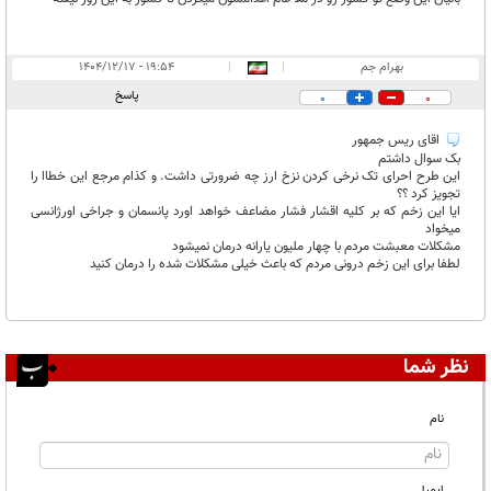
بهرام جم
|
|
۱۹:۵۴ - ۱۴۰۴/۱۲/۱۷
پاسخ
0
0
اقای ریس جمهور
بک سوال داشتم
این طرح احرای تک نرخی کردن نزخ ارز چه ضرورتی داشت. و کذام مرجع این خطاا را
تجویز کرد ؟؟
ایا این زخم که بر کلیه اقشار فشار مضاعف خواهد اورد پانسمان و جراخی اورژانسی
میخواد
مشکلات معبشت مردم با چهار ملیون یارانه درمان نمیشود
لطفا برای این زخم درونی مردم که باعث خیلی مشکلات شده را درمان کنید
نظر شما
نام
ایمیل