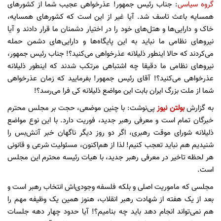
گروه سیاسی
: جناب رئیس جمهور! عذرخواهی عجیب شما از کشورهای
همسایه باعث تاسف شد. آیا غیر از این است که کشورهای همسایه‌،
خاک و دارایی‌ها و هتل‌های خود را در اختیار دشمنان ما قرار دادند و آیا
نیروهای نظامی ما نباید به این پایگاه‌ها و دارایی‌های دشمن حمله
می‌کردند که حالا اینطور ذلیلانه عذرخواهی می‌کنید؟! جناب رئیس جمهور،
نیروهای نظامی ما دقیقا چه اشتباهی مرتکب شدند که اینطور ذلیلانه
عذرخواهی می‌کنید؟! آقای رئیس جمهور! بفرمایید که زمان عذرخواهی
شما از ملت بزرگ ایران بابت این مواضع ذلیلانه کی فرا می‌رسد؟!
به گزارش
بولتن نیوز
پی‌نوشت: با چنین موضعی، حجت بر مجلس محترم
خبرگان تمام است و معرفی رهبر جدید، فوریت دارد. با این نوع مواضع
ذلیلانه شورای موقت رهبری، اگر دو روز دیگر ناگهان خبر آتش‌بس را
شنیدیم هم نباید تعجب کنیم! لذا از هم‌اکنون، مسئولیت شرعی و قانونی
هر لحظه تاخیر در معرفی رهبر جدید، با هیات رئیسه محترم این مجلس
است.
مجلسی که ماموریت اصلی و بلکه فلسفه وجودی‌اش انتخاب رهبر است و
بعد از یک هفته از شهادت رهبر انقلاب، هنوز همین یک وظیفه مهم را
هم نمی‌تواند انجام دهد باید چه بنامیم؟! آیا حدود چهار دهه جلسات