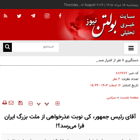
پنجشنبه ۱۵ مرداد ۱۴۰۵
|
Thursday , 06 August 2026
از
و
ته
دستگیری ۸ نفر از اشرار مسلح شاخص و مرتبطین گروهک‌های تروریستی
ن
نو
کد خبر:
۸۸۲۸۷۶
تعداد نظرات:
۲ نظر
تاریخ انتشار:
۱۶ اسفند ۱۴۰۴ - ۱۵:۴۴
صفحه نخست
»
سیاسی
‍‍‍ پ
پ
آقای رئیس جمهور، کی نوبت عذرخواهی از ملت بزرگ ایران
فرا می‌رسد؟!