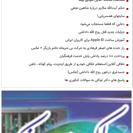
مشاهده سامانه آنلاين سوابق بیمه
حكم آيت‌الله مكارم درباره شاهين نجفي
سایتهای همسریابی!
دعايي كه قطعا مستجاب مي‌شود
جزئیات جدید قتل روح الله داداشی
آموزش ساخت Apple ID برای کاربران ایرانی
راز خنده های اصغر فرهادی به حرکت بی شرمانه خانم بازیگر + عکس
پرداخت ۱۰۰ درصد پاداش پایان خدمت فرهنگیان
خلافی آنلاین/استعلام خلافی خودرو از طریق اینترنت، پیام کوتاه ، تلفن
جسدغرق درخون روح الله داداشی (عکس)
پاسخ های دکتر توکلی به سوالات کنکوری ها