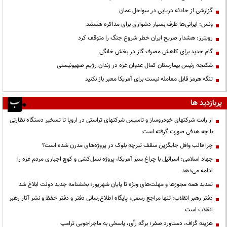
گزارشی از حادثه دریایی در سواحل عمان
ونس: ایرانی‌ها طرف بسیار دشواری برای مذاکره هستند
رویترز: هشدار صریح ایران خطر شروع جنگ را متوقف کرد
گام جدید برای کاهش مصرف گاز در بخش خانگی
شکنجه رئیس بیمارستان کمال عدوان غزه در زندان رژیم صهیونیستی
تنگه هرمز قابل معامله نیست برای آمریکا معبر باز نکنید
پربازدید ها
از رانت‌ شرکتهای خودروساز و تاسیس شرکتهای تراستی در اروپا تا تسخیر دستگاه نظارتی
با چه هدفی صورت گرفته است
چرا قالب وافل جایگزین سقف تیرچه بلوک در پروژه‌های مدرن شده است؟
جهاد اسلامی: اسرائیل با چراغ سبز آمریکا، پروژه نسل‌کشی و کوچ اجباری مردم غزه را
ادامه می‌دهد
تمدید همه مجوزها و مهلت‌های ویژه تا پایان شهریور؛ بخشنامه جدید دولت ابلاغ شد
دفتر رهبر انقلاب: تنها مراجع رسمی، پایگاه اطلاع‌رسانی دفتر و دفتر حفظ و نشر آثار رهبر
انقلاب است
هزینه گزاف، دستاورد صفر؛ برگه رأی، پاسخی به ماجراجویی ترامپ