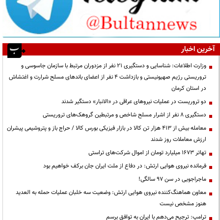
آخرین اخبار
وزارت اطلاعات: شناسایی و دستگیری ۲۱ نفر از مزدوران مرتبط با سازمان جاسوسی و
تروریستی رژیم صهیونیستی و بازداشت ۴ نفر از اعضای باندهای مسلح شرارت و اغتشاش
در استان کرمان
دو تروریست در عملیات نیروهای عراقی در «الانبار» دستگیر شدند
دستگیری ۸ نفر از اشرار مسلح شاخص و مرتبطین گروهک‌های تروریستی
معامله بیش از ۴۱۳ هزار تن کالا در بازار فیزیکی بورس کالا / حراج باز و پتروشیمی پیشران
ارزش معاملات روز شدند
تهاتر ۱۶۷۳ میلیارد تومان از اموال شرکت‌های تراستی
فرمانده نیروی هوایی ارتش: در دفاع از ملت ایران جان برکف خواهیم بود
ماجراجویی در سن ۹۷ سالگی!
معاون هماهنگ‌کننده نیروی هوایی ارتش: وضعیت سه خلبان عملیات حمله به العدید
هنوز مشخص نیست
ترامپ: ترجیح می‌دهم با ایران به توافق برسم