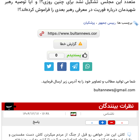
متعدد این مجلس تشکیل نشد برای چنین روزی؟! و آیا توصیه رهبر
شهیدمان درباره فوریت در معرفی رهبر بعدی را فراموش کرده‌اند؟!
برچسب ها:
رییس جمهور
،
پزشکیان
گزارش خطا
پسندیدم
0
شما می توانید مطالب و تصاویر خود را به آدرس زیر ارسال فرمایید.
bultannews@gmail.com
نظرات بینندگان
انتشار یافته:
۲
ناشناس
|
|
۱۶:۴۸ - ۱۴۰۴/۱۲/۱۷
در انتظار بررسی:
پاسخ
0
0
غیر قابل انتشار:
۱۳
کاش این عذر خواهی رو قبل از جنگ از مردم میکردن کاش دست مفسدین و
بانیان این وضع تو کشور رو در ملا عام اعدامشون میکردن تا کشور به این روز نیفته