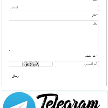
* نظر
* کد امنیتی