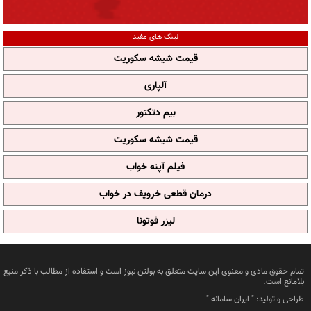
لینک های مفید
قیمت شیشه سکوریت
آلپاری
بیم دتکتور
قیمت شیشه سکوریت
فیلم آپنه خواب
درمان قطعی خروپف در خواب
لیزر فوتونا
تمام حقوق مادی و معنوی این سایت متعلق به بولتن نیوز است و استفاده از مطالب با ذکر منبع
بلامانع است.
طراحی و تولید: "
ایران سامانه
"