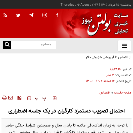
پنجشنبه ۱۵ مرداد ۱۴۰۵
|
Thursday , 06 August 2026
از
و
ته
از التماس تا فروپاشی هژمونی دلار
ن
نو
کد خبر:
۸۸۲۸۶۹
تعداد نظرات:
۳ نظر
تاریخ انتشار:
۱۶ اسفند ۱۴۰۴ - ۱۳:۰۹
صفحه نخست
»
اقتصادی
‍‍‍ پ
پ
احتمال تصویب دستمزد کارگران در یک جلسه اضطراری
با توجه به زمان اندک‌باقی مانده تا پایان سال و همچنین شرایط جنگی حاضر
پیش بینی می شود رقم دستمزد کارگران تا قبل از پایان سال مشخص شود.