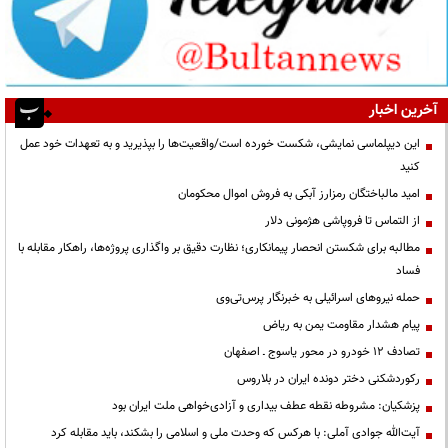
آخرین اخبار
این دیپلماسی نمایشی، شکست خورده است/واقعیت‌ها را بپذیرید و به تعهدات خود عمل
کنید
امید مالباختگان رمزارز آبکی به فروش اموال محکومان
از التماس تا فروپاشی هژمونی دلار
مطالبه برای شکستن انحصار پیمانکاری؛ نظارت دقیق بر واگذاری پروژه‌ها، راهکار مقابله با
فساد
حمله نیروهای اسرائیلی به خبرنگار پرس‌تی‌وی
پیام هشدار مقاومت یمن به ریاض
تصادف ۱۲ خودرو در محور یاسوج ـ اصفهان
رکوردشکنی دختر دونده ایران در بلاروس
پزشکیان: مشروطه نقطه عطف بیداری و آزادی‌خواهی ملت ایران بود
آیت‌الله جوادی آملی: با هرکس که وحدت ملی و اسلامی را بشکند، باید مقابله کرد