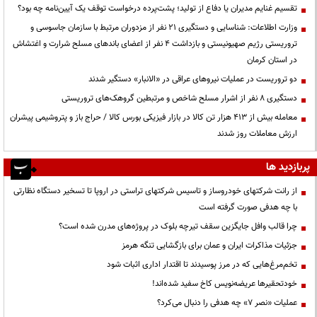
تقسیم غنایم مدیران یا دفاع از تولید؛ پشت‌پرده درخواست توقف یک آیین‌نامه چه بود؟
وزارت اطلاعات: شناسایی و دستگیری ۲۱ نفر از مزدوران مرتبط با سازمان جاسوسی و
تروریستی رژیم صهیونیستی و بازداشت ۴ نفر از اعضای باندهای مسلح شرارت و اغتشاش
در استان کرمان
دو تروریست در عملیات نیروهای عراقی در «الانبار» دستگیر شدند
دستگیری ۸ نفر از اشرار مسلح شاخص و مرتبطین گروهک‌های تروریستی
معامله بیش از ۴۱۳ هزار تن کالا در بازار فیزیکی بورس کالا / حراج باز و پتروشیمی پیشران
ارزش معاملات روز شدند
پربازدید ها
از رانت‌ شرکتهای خودروساز و تاسیس شرکتهای تراستی در اروپا تا تسخیر دستگاه نظارتی
با چه هدفی صورت گرفته است
چرا قالب وافل جایگزین سقف تیرچه بلوک در پروژه‌های مدرن شده است؟
جزئیات مذاکرات ایران و عمان برای بازگشایی تنگه هرمز
تخم‌مرغ‌هایی که در مرز پوسیدند تا اقتدار اداری اثبات شود
خودتحقیرها عریضه‌نویس کاخ سفید شده‌اند!
عملیات «نصر ۷» چه هدفی را دنبال می‌کرد؟