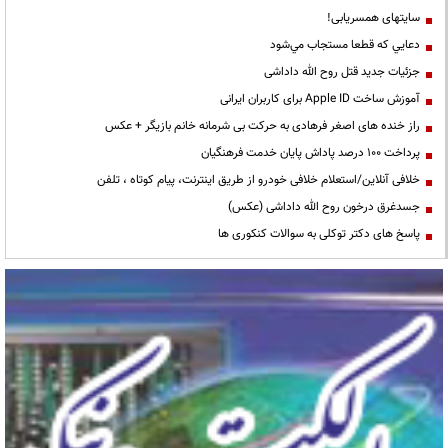
سایتهای همسریابی!
دعايي كه قطعا مستجاب مي‌شود
جزئیات جدید قتل روح الله داداشی
آموزش ساخت Apple ID برای کاربران ایرانی
راز خنده های اصغر فرهادی به حرکت بی شرمانه خانم بازیگر + عکس
پرداخت ۱۰۰ درصد پاداش پایان خدمت فرهنگیان
خلافی آنلاین/استعلام خلافی خودرو از طریق اینترنت، پیام کوتاه ، تلفن
جسدغرق درخون روح الله داداشی (عکس)
پاسخ های دکتر توکلی به سوالات کنکوری ها