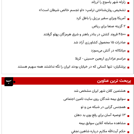
زلزله شهر یاسوج را لرزاند
تشخیص روان‌شناختی ترامپ: «او تجسم خالص شیطان است!»
آمریکا ویزای سفیر برزیل را باطل کرد
۲ گزینه صنعا برای ریاض
۴۵۰۰ فروند کشتی در بنادر باهنر و شرق هرمزگان پهلو گرفتند
صادرات ۱۵ محصول کشاورزی آزاد شد
میانکاله در آتش می‌سوزد
مراسم عزاداری اربعین حسینی - کربلا
پزشکیان: تنها کسانی که در خیابان بودند ایران را نگه نداشتند همه سهیم هستند
پربحث ترین عناوین
هشتمین کلان شهر ایران مشخص شد
سوابق بیمه شدگان روی سایت تامین اجتماعی
همجنس گرایی در شبکه من و تو
13 توصیه آسان برای رفع بوی بد دهان
مشاهده سامانه آنلاين سوابق بیمه
حكم آيت‌الله مكارم درباره شاهين نجفي