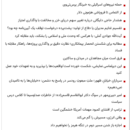
حمله نیروهای اسرائیلی به خبرنگار پرس‌تی‌وی
از التماس تا فروپاشی هژمونی دلار
هشدار حاجی دلیگانی درباره تغییر سهم دریای خزر و مخالفت با واگذاری امتیاز
تقسیم غنایم مدیران یا دفاع از تولید؛ پشت‌پرده درخواست توقف یک آیین‌نامه چه بود؟
آیت‌الله جوادی آملی: با هرکس که وحدت ملی و اسلامی را بشکند، باید مقابله کرد
مطالبه برای شکستن انحصار پیمانکاری؛ نظارت دقیق بر واگذاری پروژه‌ها، راهکار مقابله با
فساد
فرق است میان مجاهدان در میدان و ساکتین
این دیپلماسی نمایشی، شکست خورده است/واقعیت‌ها را بپذیرید و به تعهدات خود عمل
کنید
سربازانِ خیابانِ ظهور؛ ملتِ مبعوثِ رودسر در پاسخ به دشمن: «خیابان‌ها را به ناامیدان
نمی‌دهیم»
امیر دبیری‌مهر در سوگ دکتر ابوالقاسم قاسم‌زاده؛ از خاطرات صداوسیما تا کلاس درس
سیاست
ترامپ از افشای کمبود مهمات آمریکا خشمگین است
وقتی انرژی، مسیرش را گم می‌کند
اجازه باز شدن مسیر دوم در تنگه هرمز را نخواهیم داد