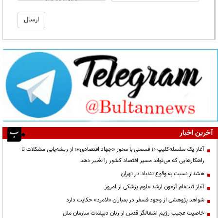
آخرین اخبار
آغاز یک سلسله‌کلیپ ۱۰ قسمتی با محور «جهاد اقتصادی»؛ از ریشه‌یابی مشکلات تا
راهکارهایی که می‌تواند مسیر اقتصاد کشور را تغییر دهد
هشدار نسبت به وقوع تندباد در تهران
آغاز ثبت‌نام آزمون ارشد علوم پزشکی از امروز
شواهد پژوهشی از وجود فسفر در بمباران «لامرد» حکایت دارد
خاصیت عجیب رژیم اشغالگر قدس از زبان دیپلمات سازمان ملل