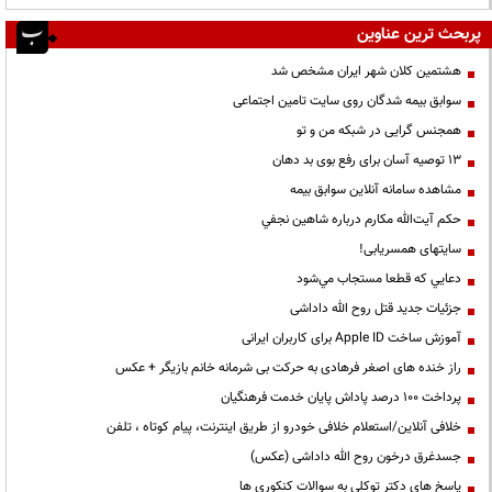
پربحث ترین عناوین
هشتمین کلان شهر ایران مشخص شد
سوابق بیمه شدگان روی سایت تامین اجتماعی
همجنس گرایی در شبکه من و تو
13 توصیه آسان برای رفع بوی بد دهان
مشاهده سامانه آنلاين سوابق بیمه
حكم آيت‌الله مكارم درباره شاهين نجفي
سایتهای همسریابی!
دعايي كه قطعا مستجاب مي‌شود
جزئیات جدید قتل روح الله داداشی
آموزش ساخت Apple ID برای کاربران ایرانی
راز خنده های اصغر فرهادی به حرکت بی شرمانه خانم بازیگر + عکس
پرداخت ۱۰۰ درصد پاداش پایان خدمت فرهنگیان
خلافی آنلاین/استعلام خلافی خودرو از طریق اینترنت، پیام کوتاه ، تلفن
جسدغرق درخون روح الله داداشی (عکس)
پاسخ های دکتر توکلی به سوالات کنکوری ها