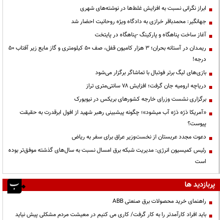
ابراز نگرانی نسبت به افزایش غلط‌ها در نوشته‌های شهری
جهانگیر: محمدباقر خرازی به دادگاه ویژه روحانیت احضار شد
آغاز ساخت پناهگاه و پارکینگ -پناهگاه در پایتخت
ریمـدان در آستانه بحران؛ ۳ هزار کامیون قفل، صف ۵۰ کیلومتری و گاز مایع زیر آفتاب ۵۰
درجه!
بازی‌های لیگ برتر فوتبال با تماشاگر برگزار می‌شود
دریاچه ارومیه جان گرفت؛ افزایش ۷۸ سانتی‌متری تراز
برگزاری نشست وزرای خارجه کشورهای بریکس در نیویورک
«آمریکا ذرّه ذرّه آب میشود»؛ چگونه پیشبینی رهبر شهید از افول ابرقدرت به حقیقت
پیوست؟
دعوت مجدد عربستان از نخست‌وزیر عراق برای سفر به ریاض
رئیس کمیسیون انرژی: مدیریت شبکه برق امسال نسبت به سال‌های گذشته موفق‌تر بوده
است
پربازدید ها
راهنمای خرید محصولات برق صنعتی ABB
باید افراد کارآمدتر را به کار گرفت/ کاری می کنیم در معیشت مردم مشکلی پیش نیاید