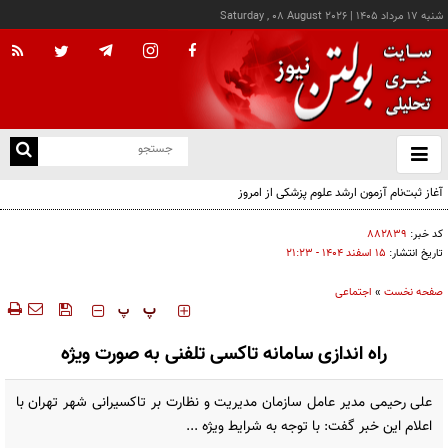
شنبه ۱۷ مرداد ۱۴۰۵
|
Saturday , 08 August 2026
از
و
ته
آغاز ثبت‌نام آزمون ارشد علوم پزشکی از امروز
ن
نو
کد خبر:
۸۸۲۸۳۹
تاریخ انتشار:
۱۵ اسفند ۱۴۰۴ - ۲۱:۲۳
صفحه نخست
»
اجتماعی
‍‍‍ پ
پ
راه اندازی سامانه تاکسی تلفنی به صورت ویژه
علی رحیمی مدیر عامل سازمان مدیریت و نظارت بر تاکسیرانی شهر تهران با
اعلام این خبر گفت: با توجه به شرایط ویژه ...