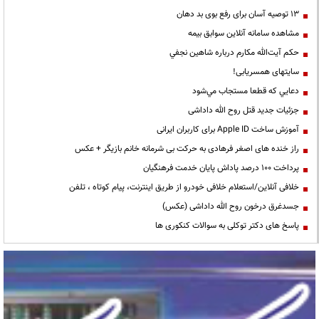
13 توصیه آسان برای رفع بوی بد دهان
مشاهده سامانه آنلاين سوابق بیمه
حكم آيت‌الله مكارم درباره شاهين نجفي
سایتهای همسریابی!
دعايي كه قطعا مستجاب مي‌شود
جزئیات جدید قتل روح الله داداشی
آموزش ساخت Apple ID برای کاربران ایرانی
راز خنده های اصغر فرهادی به حرکت بی شرمانه خانم بازیگر + عکس
پرداخت ۱۰۰ درصد پاداش پایان خدمت فرهنگیان
خلافی آنلاین/استعلام خلافی خودرو از طریق اینترنت، پیام کوتاه ، تلفن
جسدغرق درخون روح الله داداشی (عکس)
پاسخ های دکتر توکلی به سوالات کنکوری ها