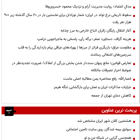
مدالِ اعتماد؛ روایت مدیریت آرام و نزدیک محمود خسروی‌وفا
سقوط تاریخی نرخ تولد در ایران؛ شمار نوزادان برای نخستین بار در ۶۰ سال گذشته زیر ۹۰۰
هزار نفر رفت
آغاز انتقال رایگان زائران اتباع خارجی به مرز چذابه
هزینه گزاف، دستاورد صفر؛ برگه رأی، پاسخی به ماجراجویی ترامپ
مقاومت عراق؛ بازیگری فراتر از مرزها | پهپادهای عراقی پیام بازدارندگی را به قلب
سرزمین‌های اشغالی رساندند
تعارض قوانین؛ مانع پنهان سنددار شدن بخش بزرگی از املاک/ ضرورت تجدیدنظر در
ضوابط احراز تصرفات مالکانه
انصارالله: رفع محاصره یمن مطالبه اصلی ماست
جزئیات مذاکرات ایران و عمان برای بازگشایی تنگه هرمز
کاهش دمای تهران از جمعه
پربحث ترین عناوین
هشتمین کلان شهر ایران مشخص شد
سوابق بیمه شدگان روی سایت تامین اجتماعی
همجنس گرایی در شبکه من و تو