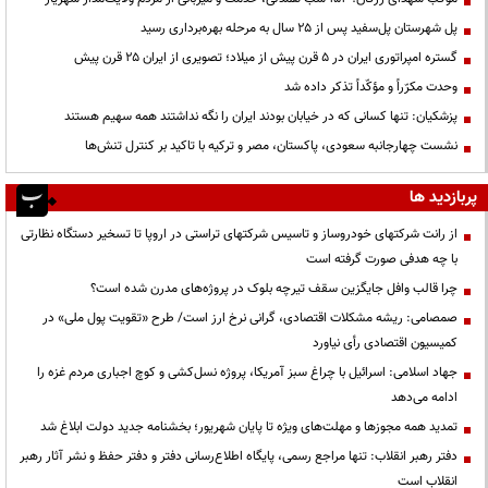
پل شهرستان پل‌سفید پس از ۲۵ سال به مرحله بهره‌برداری رسید
گستره امپراتوری ایران در ۵ قرن پیش از میلاد؛ تصویری از ایران ۲۵ قرن پیش
وحدت مکرّراً و مؤکّداً تذکر داده شد
پزشکیان: تنها کسانی که در خیابان بودند ایران را نگه نداشتند همه سهیم هستند
نشست چهارجانبه سعودی، پاکستان، مصر و ترکیه با تاکید بر کنترل تنش‌ها
پربازدید ها
از رانت‌ شرکتهای خودروساز و تاسیس شرکتهای تراستی در اروپا تا تسخیر دستگاه نظارتی
با چه هدفی صورت گرفته است
چرا قالب وافل جایگزین سقف تیرچه بلوک در پروژه‌های مدرن شده است؟
صمصامی: ریشه مشکلات اقتصادی، گرانی نرخ ارز است/ طرح «تقویت پول ملی» در
کمیسیون اقتصادی رأی نیاورد
جهاد اسلامی: اسرائیل با چراغ سبز آمریکا، پروژه نسل‌کشی و کوچ اجباری مردم غزه را
ادامه می‌دهد
تمدید همه مجوزها و مهلت‌های ویژه تا پایان شهریور؛ بخشنامه جدید دولت ابلاغ شد
دفتر رهبر انقلاب: تنها مراجع رسمی، پایگاه اطلاع‌رسانی دفتر و دفتر حفظ و نشر آثار رهبر
انقلاب است