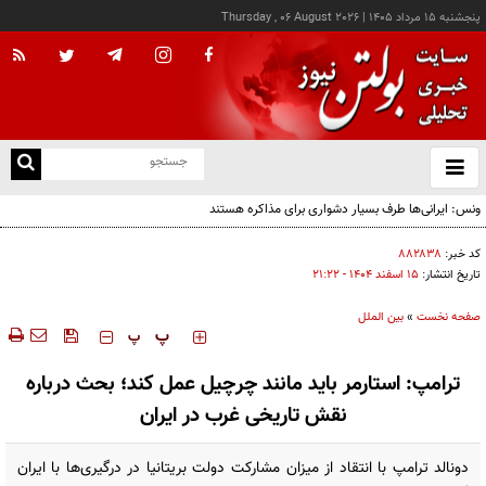
پنجشنبه ۱۵ مرداد ۱۴۰۵
|
Thursday , 06 August 2026
از
و
ته
ن
نو
کد خبر:
۸۸۲۸۳۸
تاریخ انتشار:
۱۵ اسفند ۱۴۰۴ - ۲۱:۲۲
صفحه نخست
»
بین الملل
‍‍‍ پ
پ
ترامپ: استارمر باید مانند چرچیل عمل کند؛ بحث درباره
نقش تاریخی غرب در ایران
دونالد ترامپ با انتقاد از میزان مشارکت دولت بریتانیا در درگیری‌ها با ایران