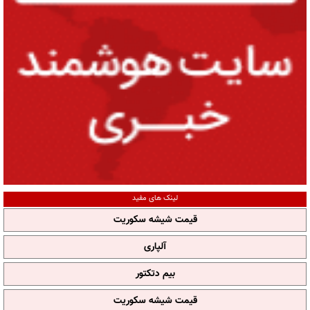
لینک های مفید
قیمت شیشه سکوریت
آلپاری
بیم دتکتور
قیمت شیشه سکوریت