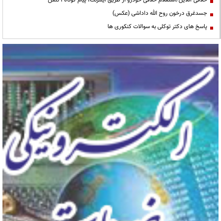
خلافی آنلاین/استعلام خلافی خودرو از طریق اینترنت، پیام کوتاه ، تلفن
جسدغرق درخون روح الله داداشی (عکس)
پاسخ های دکتر توکلی به سوالات کنکوری ها