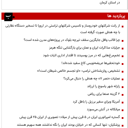
در استان کرمان
پربازدید ها
از رانت‌ شرکتهای خودروساز و تاسیس شرکتهای تراستی در اروپا تا تسخیر دستگاه نظارتی
با چه هدفی صورت گرفته است
چرا قالب وافل جایگزین سقف تیرچه بلوک در پروژه‌های مدرن شده است؟
جزئیات مذاکرات ایران و عمان برای بازگشایی تنگه هرمز
تخم‌مرغ‌هایی که در مرز پوسیدند تا اقتدار اداری اثبات شود
خودتحقیرها عریضه‌نویس کاخ سفید شده‌اند!
تشخیص روان‌شناختی ترامپ: «او تجسم خالص شیطان است!»
عملیات «نصر ۷» چه هدفی را دنبال می‌کرد؟
زلزله شهر یاسوج را لرزاند
۲ گزینه صنعا برای ریاض
آمریکا ویزای سفیر برزیل را باطل کرد
میانکاله در آتش می‌سوزد
گستره امپراتوری ایران در ۵ قرن پیش از میلاد؛ تصویری از ایران ۲۵ قرن پیش
پزشکیان: تنها کسانی که در خیابان بودند ایران را نگه نداشتند همه سهیم هستند