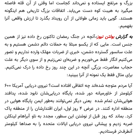
بزرگ و مرتفع ایستاده و نمی‌داند کجاست اما وقتی از آن قله فاصله
میگیرد به هیبت کوه دست می‌یابد. اتفاقات بزرگ تاریخی هم اینگونه
هستند. گویی باید زمانی طولانی از آن رویداد بگذرد تا ارزش واقعی آنرا
بفهمیم.
به گزارش
بولتن نیوز
،
آنچه در جنگ رمضان تاکنون رخ داده نیز از همین
جنس است. مایی که از یکسو مبتلا به حملات دائم دشمن هستیم و به
علت سانسور گسترده دشمن، خبری از ضربات مهلک وارده نداریم و تصور
می‌کنیم انگار فقط می‌خوریم و ضربه‌ای نمی‌زنیم و از سوی دیگر به علت
حجاب معاصرت، بزرگی آنچه در این چند روز رخ داده را درک نمی‌کنیم.
برای مثال فقط یک نمونه از آنرا ببینید:
آیا مردم متوجه شده‌اند چه اتفاقی افتاده است؟ نیروی دریایی آمریکا ۶۰۰
کیلومتر از خاورمیانه دور شده، پایگاه دریایی‌شان نابود شده، پدافند
هوایی‌شان تمام شده یعنی دیگر نمی‌توانند به‌طور ایمن پایگاه هوایی در
منطقه اداره کنند. در عرض ۴ روز اول، ایران اقتدارشان را از منطقه پاک
کرد. بماند که روز قبل از نوشتن این سطور، مجدد به ناو آبراهام لینکلن
ضربه زدیم و پیشانی نیروی دریایی ایالات متحده را به صداها کیلومتر
آنطرف‌تر فرستادیم.