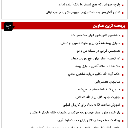
پارچه فروشی که هیچ نسبتی با بانک آینده ندارد!
نقض آتش‌بس و حملات رژیم صهیونیستی به جنوب لبنان
پربحث ترین عناوین
هشتمین کلان شهر ایران مشخص شد
سوابق بیمه شدگان روی سایت تامین اجتماعی
همجنس گرایی در شبکه من و تو
13 توصیه آسان برای رفع بوی بد دهان
مشاهده سامانه آنلاين سوابق بیمه
حكم آيت‌الله مكارم درباره شاهين نجفي
سایتهای همسریابی!
دعايي كه قطعا مستجاب مي‌شود
جزئیات جدید قتل روح الله داداشی
آموزش ساخت Apple ID برای کاربران ایرانی
راز خنده های اصغر فرهادی به حرکت بی شرمانه خانم بازیگر + عکس
پرداخت ۱۰۰ درصد پاداش پایان خدمت فرهنگیان