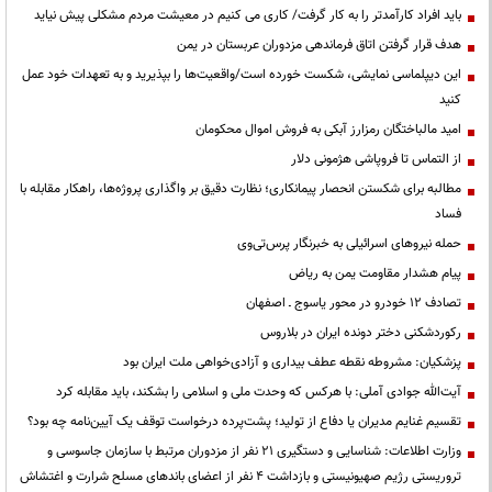
باید افراد کارآمدتر را به کار گرفت/ کاری می کنیم در معیشت مردم مشکلی پیش نیاید
هدف قرار گرفتن اتاق‌ فرماندهی مزدوران عربستان در یمن
این دیپلماسی نمایشی، شکست خورده است/واقعیت‌ها را بپذیرید و به تعهدات خود عمل
کنید
امید مالباختگان رمزارز آبکی به فروش اموال محکومان
از التماس تا فروپاشی هژمونی دلار
مطالبه برای شکستن انحصار پیمانکاری؛ نظارت دقیق بر واگذاری پروژه‌ها، راهکار مقابله با
فساد
حمله نیروهای اسرائیلی به خبرنگار پرس‌تی‌وی
پیام هشدار مقاومت یمن به ریاض
تصادف ۱۲ خودرو در محور یاسوج ـ اصفهان
رکوردشکنی دختر دونده ایران در بلاروس
پزشکیان: مشروطه نقطه عطف بیداری و آزادی‌خواهی ملت ایران بود
آیت‌الله جوادی آملی: با هرکس که وحدت ملی و اسلامی را بشکند، باید مقابله کرد
تقسیم غنایم مدیران یا دفاع از تولید؛ پشت‌پرده درخواست توقف یک آیین‌نامه چه بود؟
وزارت اطلاعات: شناسایی و دستگیری ۲۱ نفر از مزدوران مرتبط با سازمان جاسوسی و
تروریستی رژیم صهیونیستی و بازداشت ۴ نفر از اعضای باندهای مسلح شرارت و اغتشاش