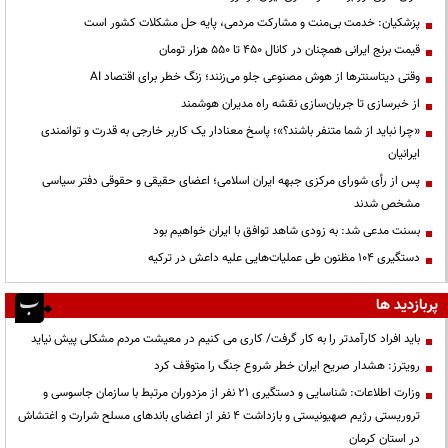
پزشکیان: خدمت بی‌منت و مشارکت مردمی، پایه حل مشکلات کشور است
قیمت‌ برنج ایرانی همچنان در کانال ۴۵۰ تا ۵۵۰ هزار تومان
وقتی دیتاسنترها از هوش مصنوعی جلو می‌زنند؛ زنگ خطر برای اقتصاد AI
از خبرسازی تا جریان‌سازی نقشه راه مدیران هوشمند
«چرا نباید از شما متنفر باشند؟»؛ پاسخ معنادار یک کاربر خارجی به قدرت و توانمندی
ایرانیان
پس از رأی شورای مرکزی جبهه ایران اسلامی؛ اعضای حقیقی و حقوقی دفتر سیاسی
مشخص شدند
بسنت مدعی شد: به زودی شاهد توافق با ایران خواهیم بود
دستگیری ۱۰۴ مظنون طی عملیات‌هایی علیه داعش در ترکیه
پربازدید ها
باید افراد کارآمدتر را به کار گرفت/ کاری می کنیم در معیشت مردم مشکلی پیش نیاید
رویترز: هشدار صریح ایران خطر شروع جنگ را متوقف کرد
وزارت اطلاعات: شناسایی و دستگیری ۲۱ نفر از مزدوران مرتبط با سازمان جاسوسی و
تروریستی رژیم صهیونیستی و بازداشت ۴ نفر از اعضای باندهای مسلح شرارت و اغتشاش
در استان کرمان