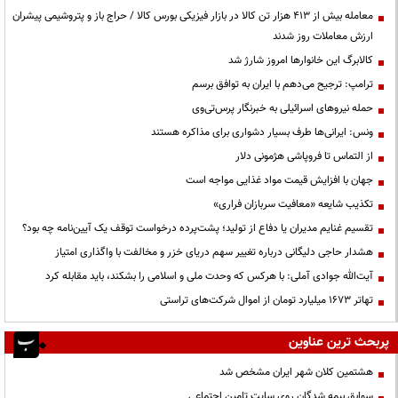
معامله بیش از ۴۱۳ هزار تن کالا در بازار فیزیکی بورس کالا / حراج باز و پتروشیمی پیشران
ارزش معاملات روز شدند
کالابرگ این خانوارها امروز شارژ شد
ترامپ: ترجیح می‌دهم با ایران به توافق برسم
حمله نیروهای اسرائیلی به خبرنگار پرس‌تی‌وی
ونس: ایرانی‌ها طرف بسیار دشواری برای مذاکره هستند
از التماس تا فروپاشی هژمونی دلار
جهان با افزایش قیمت مواد غذایی مواجه است
تکذیب شایعه «معافیت سربازان فراری»
تقسیم غنایم مدیران یا دفاع از تولید؛ پشت‌پرده درخواست توقف یک آیین‌نامه چه بود؟
هشدار حاجی دلیگانی درباره تغییر سهم دریای خزر و مخالفت با واگذاری امتیاز
آیت‌الله جوادی آملی: با هرکس که وحدت ملی و اسلامی را بشکند، باید مقابله کرد
تهاتر ۱۶۷۳ میلیارد تومان از اموال شرکت‌های تراستی
پربحث ترین عناوین
هشتمین کلان شهر ایران مشخص شد
سوابق بیمه شدگان روی سایت تامین اجتماعی