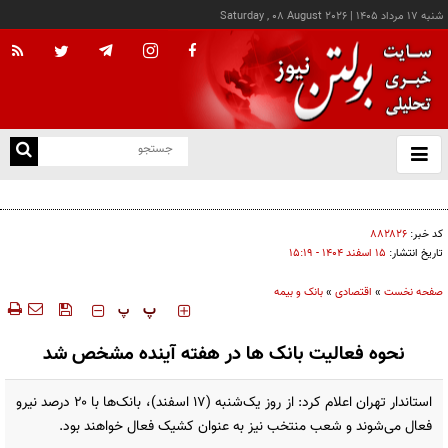
شنبه ۱۷ مرداد ۱۴۰۵
|
Saturday , 08 August 2026
از
و
ته
کالابرگ این خانوارها امروز شارژ شد
ن
نو
کد خبر:
۸۸۲۸۲۶
تاریخ انتشار:
۱۵ اسفند ۱۴۰۴ - ۱۵:۱۹
صفحه نخست
»
اقتصادی
»
بانک و بیمه
‍‍‍ پ
پ
نحوه فعالیت بانک ها در هفته آینده مشخص شد
استاندار تهران اعلام کرد: از روز یک‌شنبه (۱۷ اسفند)، بانک‌ها با ۲۰ درصد نیرو
فعال می‌شوند و شعب منتخب نیز به عنوان کشیک فعال خواهند بود.