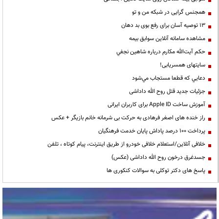
همجنس گرایی در شبکه من و تو
13 توصیه آسان برای رفع بوی بد دهان
مشاهده سامانه آنلاين سوابق بیمه
حكم آيت‌الله مكارم درباره شاهين نجفي
سایتهای همسریابی!
دعايي كه قطعا مستجاب مي‌شود
جزئیات جدید قتل روح الله داداشی
آموزش ساخت Apple ID برای کاربران ایرانی
راز خنده های اصغر فرهادی به حرکت بی شرمانه خانم بازیگر + عکس
پرداخت ۱۰۰ درصد پاداش پایان خدمت فرهنگیان
خلافی آنلاین/استعلام خلافی خودرو از طریق اینترنت، پیام کوتاه ، تلفن
جسدغرق درخون روح الله داداشی (عکس)
پاسخ های دکتر توکلی به سوالات کنکوری ها