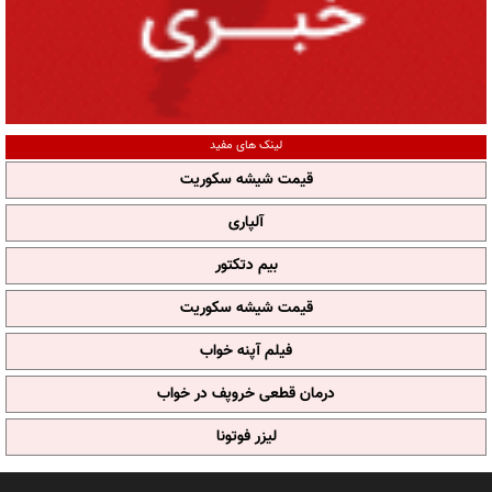
لینک های مفید
قیمت شیشه سکوریت
آلپاری
بیم دتکتور
قیمت شیشه سکوریت
فیلم آپنه خواب
درمان قطعی خروپف در خواب
لیزر فوتونا