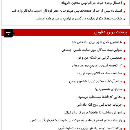
احتمال وجود حیات در اقیانوس مدفون «اروپا»
استفاده بیش از حد از صفحه‌نمایش می‌تواند به مغز کودکان آسیب ماندگار وارد کند
شکایت نیومکزیکو از وزارت دادگستری ترامپ بر سر پرونده اپستین
پربحث ترین عناوین
هشتمین کلان شهر ایران مشخص شد
سوابق بیمه شدگان روی سایت تامین اجتماعی
همجنس گرایی در شبکه من و تو
13 توصیه آسان برای رفع بوی بد دهان
مشاهده سامانه آنلاين سوابق بیمه
حكم آيت‌الله مكارم درباره شاهين نجفي
سایتهای همسریابی!
دعايي كه قطعا مستجاب مي‌شود
جزئیات جدید قتل روح الله داداشی
آموزش ساخت Apple ID برای کاربران ایرانی
راز خنده های اصغر فرهادی به حرکت بی شرمانه خانم بازیگر + عکس
پرداخت ۱۰۰ درصد پاداش پایان خدمت فرهنگیان