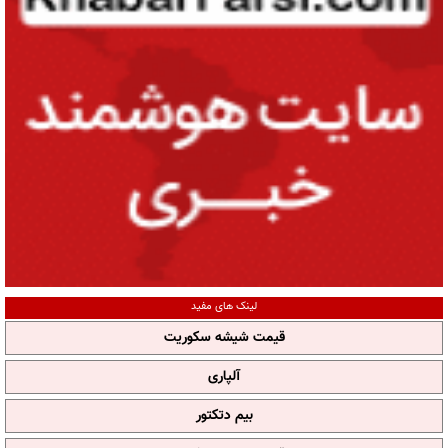
لینک های مفید
قیمت شیشه سکوریت
آلپاری
بیم دتکتور