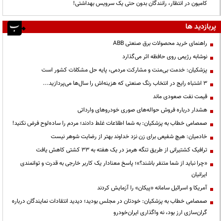
کامیون در انتظار، رانندگان بدون حتی یک سرویس بهداشتی!
پربازدید ها
راهنمای خرید محصولات برق صنعتی ABB
نوشابه رژیمی روی حافظه اثر می‌گذارد
پزشکیان: خدمت بی‌منت و مشارکت مردمی، پایه حل مشکلات کشور است
3 اشتباه رایج در انتخاب رنگ صنعتی که هزینه‌اش را سال‌ها می‌پردازید...
قیمت نفت صعودی ماند
هشدار درباره فروش حواله‌های صوری خودروهای وارداتی
صمصامی خطاب به پزشکیان: به شما اطلاعات غلط دادند؛ مردم را ساده‌لوح فرض نکنید!
خادمیان: هیچ شفیعی برای زن نزد خداوند بهتر از رضایت شوهر نیست
ترافیک کشتیرانی از طریق تنگه هرمز در یک هفته به ۳۳ کشتی کاهش یافت
«چرا نباید از شما متنفر باشند؟»؛ پاسخ معنادار یک کاربر خارجی به قدرت و توانمندی
ایرانیان
آمریکا و اسرائیل سامانه «پیکان» را آزمایش کردند
صمصامی خطاب به پزشکیان: خودتان در مجلس بودید؛ دیدید انتقادات نمایندگان درباره
گران‌سازی ارز بود، نه واگذاری ایران‌خودرو