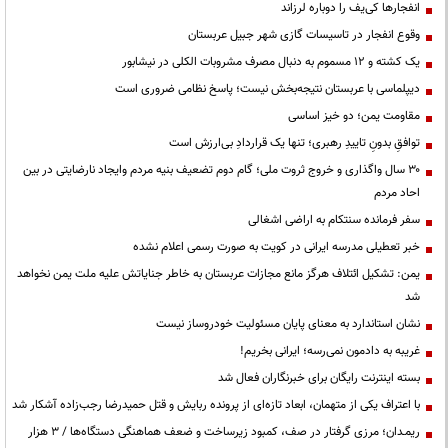
انفجارها کی‌یف را دوباره لرزاند
وقوع انفجار در تاسیسات گازی شهر جبیل عربستان
یک کشته و ۱۲ مسموم به دنبال مصرف مشروبات الکلی در نیشابور
دیپلماسی با عربستان نتیجه‌بخش نیست؛ پاسخ نظامی ضروری است
مقاومت یمن؛ دو خیز اساسی
توافقِ بدونِ تاییدِ رهبری؛ تنها یک قراردادِ بی‌ارزش است
۳۰ سال واگذاری و خروج ثروت ملی؛ گام دوم تضعیف بنیه مردم وایجاد نارضایتی در بین
احاد مردم
سفر فرمانده سنتکام به اراضی اشغالی
خبر تعطیلی مدرسه ایرانی در کویت به صورت رسمی اعلام نشده
یمن: تشکیل ائتلاف هرگز مانع مجازات عربستان به خاطر جنایاتش علیه ملت یمن نخواهد
شد
نشان استاندارد به معنای پایان مسئولیت خودروساز نیست
غریبه به دادمون نمی‌رسه؛ ایرانی بخریم!
بسته اینترنت رایگان برای خبرنگاران فعال شد
با اعتراف یکی از متهمان، ابعاد تازه‌ای از پرونده ربایش و قتل حمیدرضا رجب‌زاده آشکار شد
ریمـدان؛ مرزی گرفتار در صف، کمبود زیرساخت و ضعف هماهنگی دستگاه‌ها / ۳ هزار