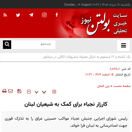
يکشنبه ۱۸ مرداد ۱۴۰۵
|
Sunday , 09 August 2026
از
و
ته
دیپلماسی با عربستان نتیجه‌بخش نیست؛ پاسخ نظامی ضروری است
ن
نو
کد خبر:
۸۸۲۸۰۱
تاریخ انتشار:
۱۵ اسفند ۱۴۰۴ - ۱۱:۳۱
صفحه نخست
»
بین الملل
‍‍‍ پ
پ
کارزار نجباء برای کمک به شیعیان لبنان
رئیس شورای اجرایی جنبش نجباء مواکب حسینی عراق را به تدارک فوری
جهت امدادرسانی به لبنان فرا خواند.