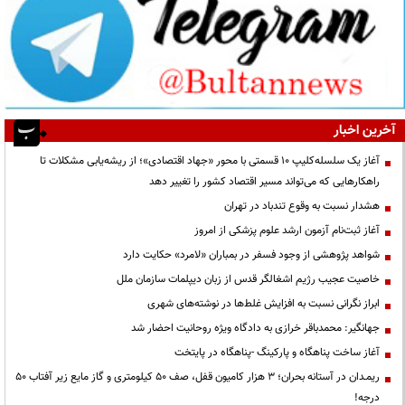
آخرین اخبار
آغاز یک سلسله‌کلیپ ۱۰ قسمتی با محور «جهاد اقتصادی»؛ از ریشه‌یابی مشکلات تا
راهکارهایی که می‌تواند مسیر اقتصاد کشور را تغییر دهد
هشدار نسبت به وقوع تندباد در تهران
آغاز ثبت‌نام آزمون ارشد علوم پزشکی از امروز
شواهد پژوهشی از وجود فسفر در بمباران «لامرد» حکایت دارد
خاصیت عجیب رژیم اشغالگر قدس از زبان دیپلمات سازمان ملل
ابراز نگرانی نسبت به افزایش غلط‌ها در نوشته‌های شهری
جهانگیر: محمدباقر خرازی به دادگاه ویژه روحانیت احضار شد
آغاز ساخت پناهگاه و پارکینگ -پناهگاه در پایتخت
ریمـدان در آستانه بحران؛ ۳ هزار کامیون قفل، صف ۵۰ کیلومتری و گاز مایع زیر آفتاب ۵۰
درجه!