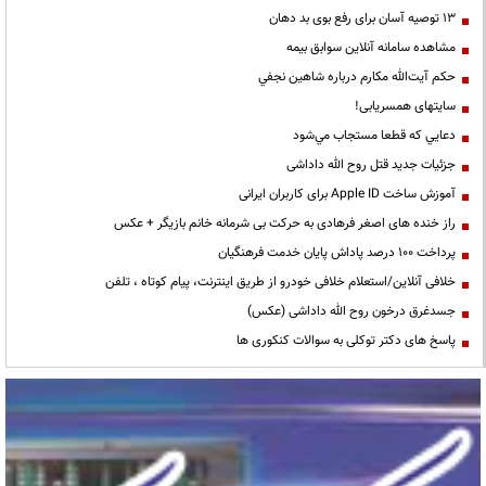
13 توصیه آسان برای رفع بوی بد دهان
مشاهده سامانه آنلاين سوابق بیمه
حكم آيت‌الله مكارم درباره شاهين نجفي
سایتهای همسریابی!
دعايي كه قطعا مستجاب مي‌شود
جزئیات جدید قتل روح الله داداشی
آموزش ساخت Apple ID برای کاربران ایرانی
راز خنده های اصغر فرهادی به حرکت بی شرمانه خانم بازیگر + عکس
پرداخت ۱۰۰ درصد پاداش پایان خدمت فرهنگیان
خلافی آنلاین/استعلام خلافی خودرو از طریق اینترنت، پیام کوتاه ، تلفن
جسدغرق درخون روح الله داداشی (عکس)
پاسخ های دکتر توکلی به سوالات کنکوری ها