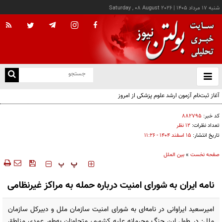
شنبه ۱۷ مرداد ۱۴۰۵
|
Saturday , 08 August 2026
از
و
ته
آغاز ثبت‌نام آزمون ارشد علوم پزشکی از امروز
ن
نو
کد خبر:
۸۸۲۷۹۵
تعداد نظرات:
۱۲ نظر
تاریخ انتشار:
۱۵ اسفند ۱۴۰۴ - ۱۱:۲۶
صفحه نخست
»
بین الملل
‍‍‍ پ
پ
نامه ایران به شورای امنیت درباره حمله به مراکز غیرنظامی
امیرسعید ایراوانی در نامه‌ای به شورای امنیت سازمان ملل و دبیرکل سازمان
ملل: در طول این جنگ مجرمانه علیه کشورم، متجاوزان به‌طور عمدی مناطق