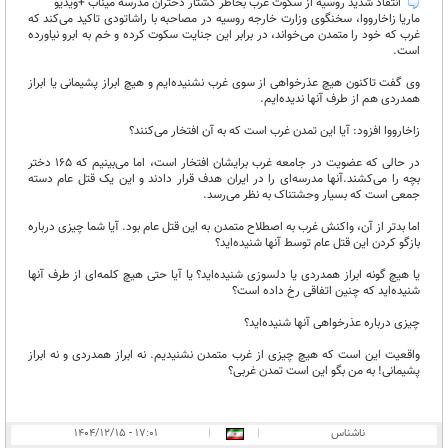
انتقاد شدید روسیه از سکوت غرب بخاطر کشتار دختران مدرسه میناب +ویدیو
ماریا زاخارووا، سخنگوی وزارت خارجه روسیه در مصاحبه با راشاتودی تاکید می‌کند که
غرب که خود را متمدن می‌خواند، در برابر این جنایت سکوت کرده و خم به ابرو نیاورده
است.
وی گفت تاکنون هیچ عذرخواهی از سوی غرب نشنیده‌ایم و هیچ ابراز پشیمانی یا ابراز
همدردی هم از طرف آنها ندیده‌ایم.
زاخارووا افزود: آیا این تمدن غرب است که به آن افتخار می‌کنند؟
در حالی که عضویت در جامعه غرب برایشان افتخار است، اما می‌بینیم که ۱۶۵ دختر
بچه را می‌کشند.آنها مدرسه‌ای را در ایران هدف قرار دادند و این یک قتل عام دسته
جمعی است که بسیار وحشتناک به نظر می‌رسد.
اما بدتر از آن، واکنش غرب به اصطلاح متمدن به این قتل عام بود. آیا شما چیزی درباره
بازگو کردن این قتل عام توسط آنها شنیده‌اید؟
یا هیچ گونه ابراز همدردی یا دلسوزی شنیده‌اید؟ یا آیا حتی هیچ کلمه‌ای از طرف آنها
شنیده‌اید که چنین اتفاقی رخ داده است؟
چیزی درباره عذرخواهی آنها شنیده‌اید؟
واقعیت این است که هیچ چیزی از غرب متمدن نشنیدیم. نه ابراز همدردی و نه ابراز
پشیمانی! به من بگو این است تمدن غربی؟
ناشناس
|
|
۱۷:۰۱ - ۱۴۰۴/۱۲/۱۵