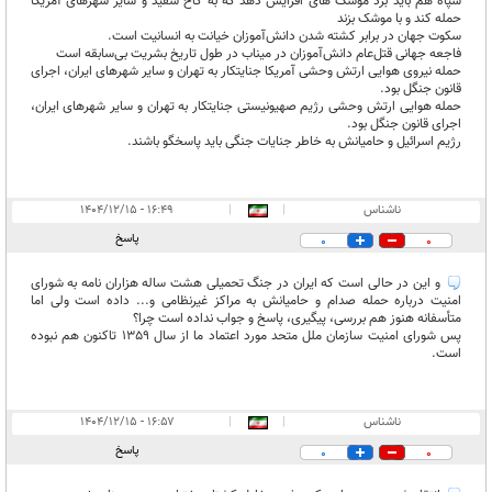
سپاه هم باید برد موشک های افزایش دهد که به کاخ سفید و سایر شهرهای آمریکا
حمله کند و با موشک بزند
سکوت جهان در برابر کشته شدن دانش‌آموزان خیانت به انسانیت است.
فاجعه جهانی قتل‌عام دانش‌آموزان در میناب در طول تاریخ بشریت بی‌سابقه است
حمله نیروی هوایی ارتش وحشی آمریکا جنایتکار به تهران و سایر شهرهای ایران، اجرای
قانون جنگل بود.
حمله هوایی ارتش وحشی رژیم صهیونیستی جنایتکار به تهران و سایر شهرهای ایران،
اجرای قانون جنگل بود.
رژیم اسرائیل و حامیانش به خاطر جنایات جنگی باید پاسخگو باشند.
ناشناس
|
|
۱۶:۴۹ - ۱۴۰۴/۱۲/۱۵
پاسخ
0
0
و این در حالی است که ایران در جنگ تحمیلی هشت ساله هزاران نامه به شورای
امنیت درباره حمله صدام و حامیانش به مراکز غیرنظامی و... داده است ولی اما
متأسفانه هنوز هم بررسی، پیگیری، پاسخ و جواب نداده است چرا؟
پس شورای امنیت سازمان ملل متحد مورد اعتماد ما از سال 1359 تاکنون هم نبوده
است.
ناشناس
|
|
۱۶:۵۷ - ۱۴۰۴/۱۲/۱۵
پاسخ
0
0