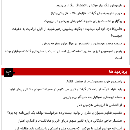
بازی‌های لیگ برتر فوتبال با تماشاگر برگزار می‌شود
دریاچه ارومیه جان گرفت؛ افزایش ۷۸ سانتی‌متری تراز
برگزاری نشست وزرای خارجه کشورهای بریکس در نیویورک
«آمریکا ذرّه ذرّه آب میشود»؛ چگونه پیشبینی رهبر شهید از افول ابرقدرت به حقیقت
پیوست؟
دعوت مجدد عربستان از نخست‌وزیر عراق برای سفر به ریاض
رئیس کمیسیون انرژی: مدیریت شبکه برق امسال نسبت به سال‌های گذشته موفق‌تر بوده
است
پربازدید ها
راهنمای خرید محصولات برق صنعتی ABB
باید افراد کارآمدتر را به کار گرفت/ کاری می کنیم در معیشت مردم مشکلی پیش نیاید
حمله نیروهای اسرائیلی به خبرنگار پرس‌تی‌وی
از التماس تا فروپاشی هژمونی دلار
تقسیم غنایم مدیران یا دفاع از تولید؛ پشت‌پرده درخواست توقف یک آیین‌نامه چه بود؟
هشدار حاجی دلیگانی درباره تغییر سهم دریای خزر و مخالفت با واگذاری امتیاز
آیت‌الله جوادی آملی: با هرکس که وحدت ملی و اسلامی را بشکند، باید مقابله کرد