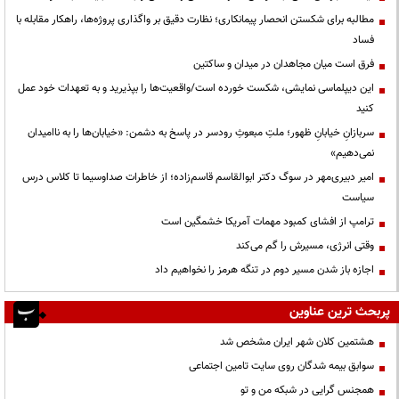
مطالبه برای شکستن انحصار پیمانکاری؛ نظارت دقیق بر واگذاری پروژه‌ها، راهکار مقابله با
فساد
فرق است میان مجاهدان در میدان و ساکتین
این دیپلماسی نمایشی، شکست خورده است/واقعیت‌ها را بپذیرید و به تعهدات خود عمل
کنید
سربازانِ خیابانِ ظهور؛ ملتِ مبعوثِ رودسر در پاسخ به دشمن: «خیابان‌ها را به ناامیدان
نمی‌دهیم»
امیر دبیری‌مهر در سوگ دکتر ابوالقاسم قاسم‌زاده؛ از خاطرات صداوسیما تا کلاس درس
سیاست
ترامپ از افشای کمبود مهمات آمریکا خشمگین است
وقتی انرژی، مسیرش را گم می‌کند
اجازه باز شدن مسیر دوم در تنگه هرمز را نخواهیم داد
پربحث ترین عناوین
هشتمین کلان شهر ایران مشخص شد
سوابق بیمه شدگان روی سایت تامین اجتماعی
همجنس گرایی در شبکه من و تو