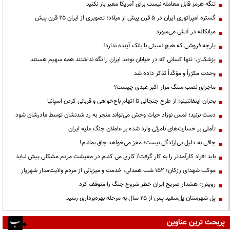
تنگه هرمز قابل معامله نیست برای آمریکا معبر باز نکنید
گستره امپراتوری ایران در ۵ قرن پیش از میلاد؛ تصویری از ایران ۲۵ قرن پیش
میانکاله در آتش می‌سوزد
پارچه فروشی که هیچ نسبتی با بانک آینده ندارد!
پزشکیان: تنها کسانی که در خیابان بودند ایران را نگه نداشتند همه سهیم هستند
وحدت مکرّراً و مؤکّداً تذکر داده شد
ماجرای نصب سنگ مزار اکبر عبدی چیست؟
بحران اینفانتینو؛ از طرح جنجالی تا اتهام باج‌خواهی و قربانی کردن اسپانیا
دست نزنید؛ لمس نوزاد حیات وحش می‌تواند منجر به رد شدنشان توسط مادرشان شود
تأملی بر خسارت‌های نامرئی وارد شده بر عاملان جنگ علیه ایران
چاقی به دلیل بی‌ارادگی نیست؛ مغز می‌خواهد چاق بمانیم!
باید افراد کارآمدتر را به کار گرفت/ کاری می کنیم در معیشت مردم مشکلی پیش نیاید
موکب شهدای رزکان؛ ۱۵۲ شب همدلی، خدمت و میزبانی از مردم ولایت‌مدار شهریار
رویترز: هشدار صریح ایران خطر شروع جنگ را متوقف کرد
پل شهرستان پل‌سفید پس از ۲۵ سال به مرحله بهره‌برداری رسید
پربحث ترین عناوین