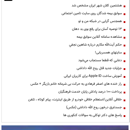
هشتمین کلان شهر ایران مشخص شد
سوابق بیمه شدگان روی سایت تامین اجتماعی
همجنس گرایی در شبکه من و تو
13 توصیه آسان برای رفع بوی بد دهان
مشاهده سامانه آنلاين سوابق بیمه
حكم آيت‌الله مكارم درباره شاهين نجفي
سایتهای همسریابی!
دعايي كه قطعا مستجاب مي‌شود
جزئیات جدید قتل روح الله داداشی
آموزش ساخت Apple ID برای کاربران ایرانی
راز خنده های اصغر فرهادی به حرکت بی شرمانه خانم بازیگر + عکس
پرداخت ۱۰۰ درصد پاداش پایان خدمت فرهنگیان
خلافی آنلاین/استعلام خلافی خودرو از طریق اینترنت، پیام کوتاه ، تلفن
جسدغرق درخون روح الله داداشی (عکس)
پاسخ های دکتر توکلی به سوالات کنکوری ها