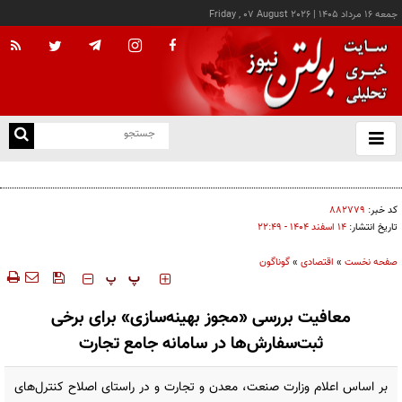
جمعه ۱۶ مرداد ۱۴۰۵
|
Friday , 07 August 2026
از
و
ته
کالابرگ این خانوارها امروز شارژ شد
ن
نو
کد خبر:
۸۸۲۷۷۹
تاریخ انتشار:
۱۴ اسفند ۱۴۰۴ - ۲۲:۴۹
صفحه نخست
»
اقتصادی
»
گوناگون
‍‍‍ پ
پ
معافیت بررسی «مجوز بهینه‌سازی» برای برخی
ثبت‌سفارش‌ها در سامانه جامع تجارت
بر اساس اعلام وزارت صنعت، معدن و تجارت و در راستای اصلاح کنترل‌های