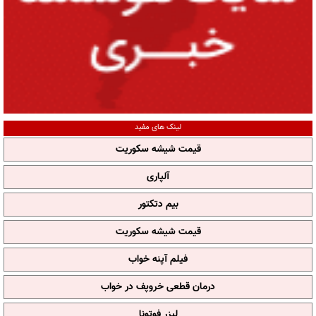
لینک های مفید
قیمت شیشه سکوریت
آلپاری
بیم دتکتور
قیمت شیشه سکوریت
فیلم آپنه خواب
درمان قطعی خروپف در خواب
لیزر فوتونا