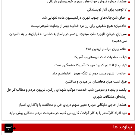
هشدار درباره فروش حواله‌های صوری خودروهای وارداتی
۷ توصیه برای آغاز نویسندگی
احیای شن‌چاله‌های جنوب تهران درکمیسیون ماده ۵نهایی شد
خادمیان: هیچ شفیعی برای زن نزد خداوند بهتر از رضایت شوهر نیست
سربازانِ خیابانِ ظهور؛ ملتِ مبعوثِ رودسر در پاسخ به دشمن: «خیابان‌ها را به ناامیدان
نمی‌دهیم»
اعلام پایان مراسم اربعین ۱۴۰۵
توقف صادرات نفت عربستان به آمریکا
ترامپ از افشای کمبود مهمات آمریکا خشمگین است
اجازه باز شدن مسیر دوم در تنگه هرمز را نخواهیم داد
فرق است میان مجاهدان در میدان و ساکتین
یکصد و پنجاه و سومین شب خدمت؛ موکب شهدای رزکان، تریبون مردم و مطالبه‌گر حل
ریشه‌ای مشکلات شهری
هشدار حاجی دلیگانی درباره تغییر سهم دریای خزر و مخالفت با واگذاری امتیاز
باید افراد کارآمدتر را به کار گرفت/ کاری می کنیم در معیشت مردم مشکلی پیش نیاید
پربازدید ها