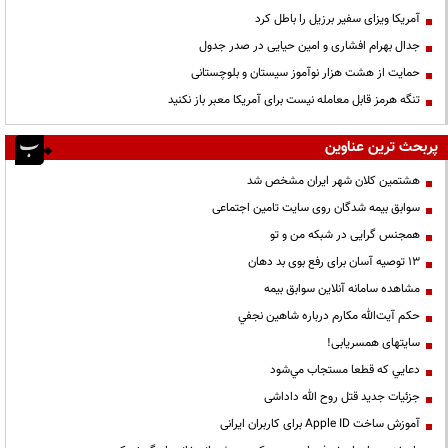
آمریکا ویزای سفیر برزیل را باطل کرد
جدال بهرام افشاری و امین حیایی در صدر جدول
حمایت از هشت هزار نوآموز سیستان و بلوچستانی
تنگه هرمز قابل معامله نیست برای آمریکا معبر باز نکنید
پربحث ترین عناوین
هشتمین کلان شهر ایران مشخص شد
سوابق بیمه شدگان روی سایت تامین اجتماعی
همجنس گرایی در شبکه من و تو
13 توصیه آسان برای رفع بوی بد دهان
مشاهده سامانه آنلاين سوابق بیمه
حكم آيت‌الله مكارم درباره شاهين نجفي
سایتهای همسریابی!
دعايي كه قطعا مستجاب مي‌شود
جزئیات جدید قتل روح الله داداشی
آموزش ساخت Apple ID برای کاربران ایرانی