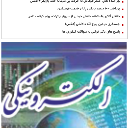
راز خنده های اصغر فرهادی به حرکت بی شرمانه خانم بازیگر + عکس
پرداخت ۱۰۰ درصد پاداش پایان خدمت فرهنگیان
خلافی آنلاین/استعلام خلافی خودرو از طریق اینترنت، پیام کوتاه ، تلفن
جسدغرق درخون روح الله داداشی (عکس)
پاسخ های دکتر توکلی به سوالات کنکوری ها