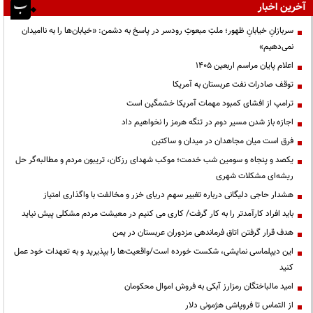
آخرین اخبار
سربازانِ خیابانِ ظهور؛ ملتِ مبعوثِ رودسر در پاسخ به دشمن: «خیابان‌ها را به ناامیدان
نمی‌دهیم»
اعلام پایان مراسم اربعین ۱۴۰۵
توقف صادرات نفت عربستان به آمریکا
ترامپ از افشای کمبود مهمات آمریکا خشمگین است
اجازه باز شدن مسیر دوم در تنگه هرمز را نخواهیم داد
فرق است میان مجاهدان در میدان و ساکتین
یکصد و پنجاه و سومین شب خدمت؛ موکب شهدای رزکان، تریبون مردم و مطالبه‌گر حل
ریشه‌ای مشکلات شهری
هشدار حاجی دلیگانی درباره تغییر سهم دریای خزر و مخالفت با واگذاری امتیاز
باید افراد کارآمدتر را به کار گرفت/ کاری می کنیم در معیشت مردم مشکلی پیش نیاید
هدف قرار گرفتن اتاق‌ فرماندهی مزدوران عربستان در یمن
این دیپلماسی نمایشی، شکست خورده است/واقعیت‌ها را بپذیرید و به تعهدات خود عمل
کنید
امید مالباختگان رمزارز آبکی به فروش اموال محکومان
از التماس تا فروپاشی هژمونی دلار