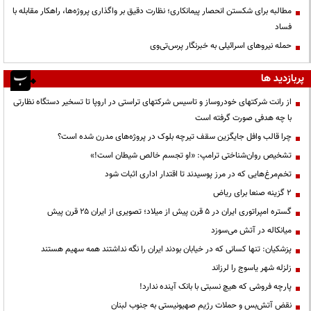
مطالبه برای شکستن انحصار پیمانکاری؛ نظارت دقیق بر واگذاری پروژه‌ها، راهکار مقابله با
فساد
حمله نیروهای اسرائیلی به خبرنگار پرس‌تی‌وی
پربازدید ها
از رانت‌ شرکتهای خودروساز و تاسیس شرکتهای تراستی در اروپا تا تسخیر دستگاه نظارتی
با چه هدفی صورت گرفته است
چرا قالب وافل جایگزین سقف تیرچه بلوک در پروژه‌های مدرن شده است؟
تشخیص روان‌شناختی ترامپ: «او تجسم خالص شیطان است!»
تخم‌مرغ‌هایی که در مرز پوسیدند تا اقتدار اداری اثبات شود
۲ گزینه صنعا برای ریاض
گستره امپراتوری ایران در ۵ قرن پیش از میلاد؛ تصویری از ایران ۲۵ قرن پیش
میانکاله در آتش می‌سوزد
پزشکیان: تنها کسانی که در خیابان بودند ایران را نگه نداشتند همه سهیم هستند
زلزله شهر یاسوج را لرزاند
پارچه فروشی که هیچ نسبتی با بانک آینده ندارد!
نقض آتش‌بس و حملات رژیم صهیونیستی به جنوب لبنان