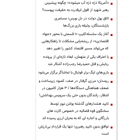
«آمریکا ذرّه ذرّه آب میشود»؛ چگونه پیشبینی
رهبر شهید از افول ابرقدرت به حقیقت پیوست؟
اتاق پول دولت در دل بورس؛ مستمری
بازنشستگان، وثیقه بازی بزرگ‌ها
آغاز یک سلسله‌کلیپ ۱۰ قسمتی با محور «جهاد
اقتصادی»؛ از ریشه‌یابی مشکلات تا راهکارهایی
که می‌تواند مسیر اقتصاد کشور را تغییر دهد
با اعتراف یکی از متهمان، ابعاد تازه‌ای از پرونده
ربایش و قتل حمیدرضا رجب‌زاده آشکار شد
بازی‌های لیگ برتر فوتبال با تماشاگر برگزار می‌شود
ریمـدان؛ مرزی گرفتار در صف، کمبود زیرساخت و
ضعف هماهنگی دستگاه‌ها / ۳ هزار کامیون در
انتظار، رانندگان بدون حتی یک سرویس بهداشتی!
تایید هشدارهای گذشته بولتن نیوز توسط
سخنگوی قوه قضائیه در خصوص کارت های
بارزگانی و اجاره ای که به بحران ارزی رسیده اند
توافقِ بدونِ تاییدِ رهبری؛ تنها یک قراردادِ بی‌ارزش
است