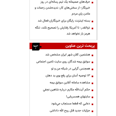
حرف‌های صمیمانه یک تیم رسانه‌ای در روز
خبرنگار؛ از سختی‌های کار، ندیده‌شدن زحمات و
ماندن پای مردم
بسته اینترنت رایگان برای خبرنگاران فعال شد
ذوالقدر: تا آمریکا رفتارش را تصحیح نکند، تنگه
هرمز باز نخواهد شد
پربحث ترین عناوین
هشتمین کلان شهر ایران مشخص شد
سوابق بیمه شدگان روی سایت تامین اجتماعی
همجنس گرایی در شبکه من و تو
13 توصیه آسان برای رفع بوی بد دهان
مشاهده سامانه آنلاين سوابق بیمه
حكم آيت‌الله مكارم درباره شاهين نجفي
سایتهای همسریابی!
دعايي كه قطعا مستجاب مي‌شود
جزئیات جدید قتل روح الله داداشی