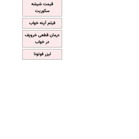
قیمت شیشه
سکوریت
فیلم آپنه خواب
درمان قطعی خروپف
در خواب
لیزر فوتونا