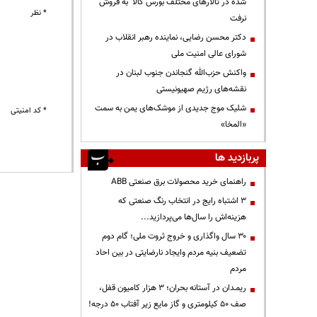
شده در تالارهای مختلف بورس کالا به فروش
* نظر
نرفت
دکتر محسن رضایی، نماینده رهبر انقلاب در
شورای عالی امنیت ملی
واکنش حزب‌الله گنجاندن جنوب لبنان در
نقشه‌های رژیم صهیونیستی
شلیک موج جدیدی از موشک‌های یمن به سمت
* کد امنیتی
«المخا»
پربازدید ها
راهنمای خرید محصولات برق صنعتی ABB
3 اشتباه رایج در انتخاب رنگ صنعتی که
هزینه‌اش را سال‌ها می‌پردازید...
۳۰ سال واگذاری و خروج ثروت ملی؛ گام دوم
تضعیف بنیه مردم وایجاد نارضایتی در بین احاد
مردم
ریمـدان در آستانه بحران؛ ۳ هزار کامیون قفل،
صف ۵۰ کیلومتری و گاز مایع زیر آفتاب ۵۰ درجه!