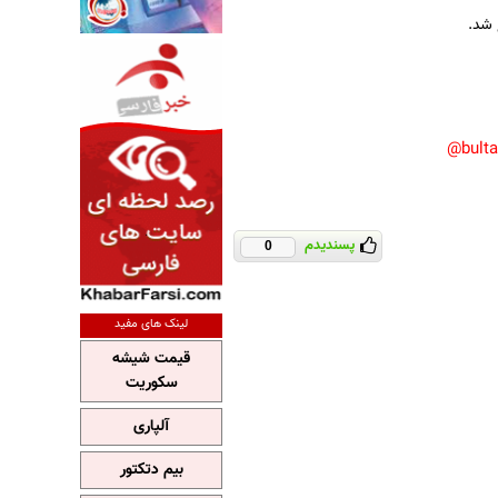
 شد.
bult
پسندیدم
0
لینک های مفید
قیمت شیشه
سکوریت
آلپاری
بیم دتکتور