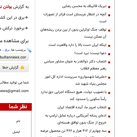
تبریک قالیباف به محسن رضایی
به گزارش
بولتن نی
آنچه در انتظار عربستان است فراتر از تصورات
🔹️برق در این ک
است
🔹️برخورد ترکش 
توقف جنگ اوکراین بدون از بین بردن ریشه‌های
آن ممکن نیست
برای مشاهده مطا
اینکه ایران دست بالا را دارد واقعیت است
برچسب ها:
برق
،
عر
دعوا نیست؛ نبرد است!
انتصاب دکتر ذوالقدر به عنوان مشاور سیاسی
گزارش خطا
رهبر معظم انقلاب
«علیرضا شهسواری» سرپرست اداره کل امور
شما می توانید مطالب 
مجلس بنیاد شهید شد
nnews@gmail.com
با تصویب دولت، هیچ دستگاه اجرایی حق ندارد
رأساً سکویی را مسدود کند
نظر شما
انتخاب امروز ما، آینده اقتصاد ایران
ادعای رسانه آمریکایی درباره تمایل ترامپ به
نام
خروج از جنگ بدون توافق هسته‌ای
سه چهارم از ۴۱۲ هزار و ۴۶۶ تن محصول عرضه
ایمیل