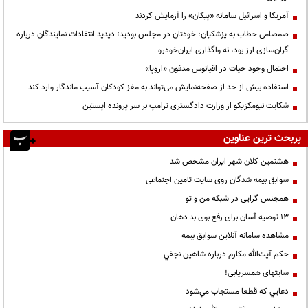
آمریکا و اسرائیل سامانه «پیکان» را آزمایش کردند
صمصامی خطاب به پزشکیان: خودتان در مجلس بودید؛ دیدید انتقادات نمایندگان درباره
گران‌سازی ارز بود، نه واگذاری ایران‌خودرو
احتمال وجود حیات در اقیانوس مدفون «اروپا»
استفاده بیش از حد از صفحه‌نمایش می‌تواند به مغز کودکان آسیب ماندگار وارد کند
شکایت نیومکزیکو از وزارت دادگستری ترامپ بر سر پرونده اپستین
پربحث ترین عناوین
هشتمین کلان شهر ایران مشخص شد
سوابق بیمه شدگان روی سایت تامین اجتماعی
همجنس گرایی در شبکه من و تو
13 توصیه آسان برای رفع بوی بد دهان
مشاهده سامانه آنلاين سوابق بیمه
حكم آيت‌الله مكارم درباره شاهين نجفي
سایتهای همسریابی!
دعايي كه قطعا مستجاب مي‌شود