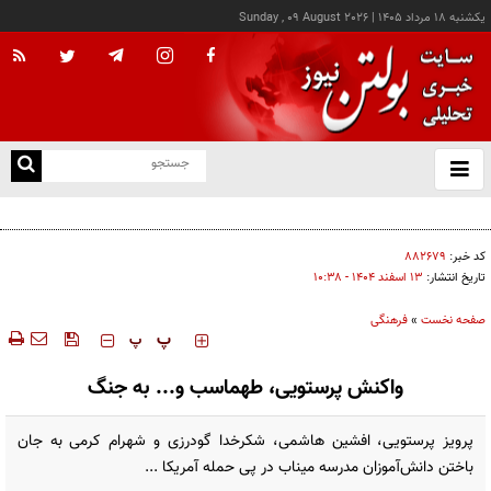
يکشنبه ۱۸ مرداد ۱۴۰۵
|
Sunday , 09 August 2026
از
و
ته
دیپلماسی با عربستان نتیجه‌بخش نیست؛ پاسخ نظامی ضروری است
ن
نو
کد خبر:
۸۸۲۶۷۹
تاریخ انتشار:
۱۳ اسفند ۱۴۰۴ - ۱۰:۳۸
صفحه نخست
»
فرهنگی
‍‍‍ پ
پ
واکنش پرستویی، طهماسب و... به جنگ
پرویز پرستویی، افشین هاشمی، شکرخدا گودرزی و شهرام کرمی به جان
باختن دانش‌آموزان مدرسه میناب در پی حمله آمریکا ...