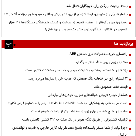
بسته اینترنت رایگان برای خبرنگاران فعال شد
با اعتراف یکی از متهمان، ابعاد تازه‌ای از پرونده ربایش و قتل حمیدرضا رجب‌زاده آشکار شد
ریمـدان؛ مرزی گرفتار در صف، کمبود زیرساخت و ضعف هماهنگی دستگاه‌ها / ۳ هزار
کامیون در انتظار، رانندگان بدون حتی یک سرویس بهداشتی!
پربازدید ها
راهنمای خرید محصولات برق صنعتی ABB
نوشابه رژیمی روی حافظه اثر می‌گذارد
پزشکیان: خدمت بی‌منت و مشارکت مردمی، پایه حل مشکلات کشور است
3 اشتباه رایج در انتخاب رنگ صنعتی که هزینه‌اش را سال‌ها می‌پردازید...
قیمت نفت صعودی ماند
هشدار درباره فروش حواله‌های صوری خودروهای وارداتی
صمصامی خطاب به پزشکیان: به شما اطلاعات غلط دادند؛ مردم را ساده‌لوح فرض نکنید!
خادمیان: هیچ شفیعی برای زن نزد خداوند بهتر از رضایت شوهر نیست
ترافیک کشتیرانی از طریق تنگه هرمز در یک هفته به ۳۳ کشتی کاهش یافت
«چرا نباید از شما متنفر باشند؟»؛ پاسخ معنادار یک کاربر خارجی به قدرت و توانمندی
ایرانیان