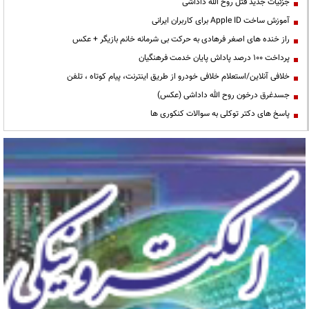
جزئیات جدید قتل روح الله داداشی
آموزش ساخت Apple ID برای کاربران ایرانی
راز خنده های اصغر فرهادی به حرکت بی شرمانه خانم بازیگر + عکس
پرداخت ۱۰۰ درصد پاداش پایان خدمت فرهنگیان
خلافی آنلاین/استعلام خلافی خودرو از طریق اینترنت، پیام کوتاه ، تلفن
جسدغرق درخون روح الله داداشی (عکس)
پاسخ های دکتر توکلی به سوالات کنکوری ها