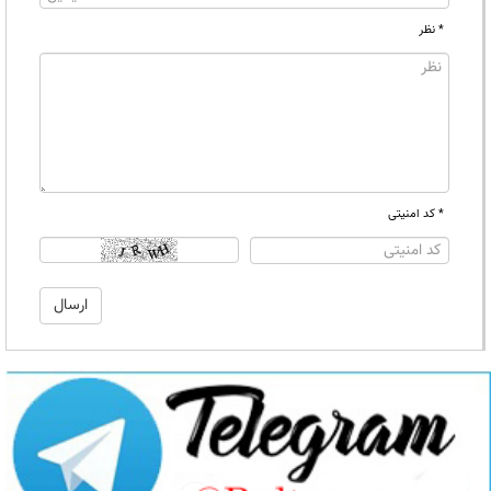
* نظر
* کد امنیتی