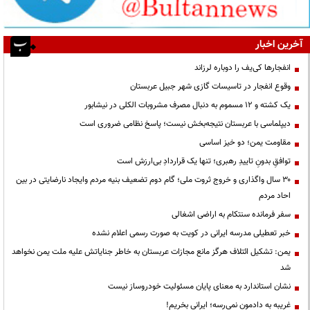
آخرین اخبار
انفجارها کی‌یف را دوباره لرزاند
وقوع انفجار در تاسیسات گازی شهر جبیل عربستان
یک کشته و ۱۲ مسموم به دنبال مصرف مشروبات الکلی در نیشابور
دیپلماسی با عربستان نتیجه‌بخش نیست؛ پاسخ نظامی ضروری است
مقاومت یمن؛ دو خیز اساسی
توافقِ بدونِ تاییدِ رهبری؛ تنها یک قراردادِ بی‌ارزش است
۳۰ سال واگذاری و خروج ثروت ملی؛ گام دوم تضعیف بنیه مردم وایجاد نارضایتی در بین
احاد مردم
سفر فرمانده سنتکام به اراضی اشغالی
خبر تعطیلی مدرسه ایرانی در کویت به صورت رسمی اعلام نشده
یمن: تشکیل ائتلاف هرگز مانع مجازات عربستان به خاطر جنایاتش علیه ملت یمن نخواهد
شد
نشان استاندارد به معنای پایان مسئولیت خودروساز نیست
غریبه به دادمون نمی‌رسه؛ ایرانی بخریم!