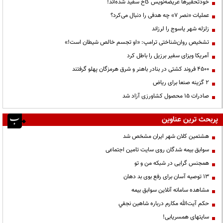
خودتحقیرها عریضه‌نویس کاخ سفید شده‌اند!
عملیات «نصر ۷» چه هدفی را دنبال می‌کرد؟
زلزله شهر یاسوج را لرزاند
تشخیص روان‌شناختی ترامپ: «او تجسم خالص شیطان است!»
آمریکا ویزای سفیر برزیل را باطل کرد
۴۵۰۰ فروند کشتی در بنادر باهنر و شرق هرمزگان پهلو گرفتند
۲ گزینه صنعا برای ریاض
صادرات ۱۵ محصول کشاورزی آزاد شد
پربحث ترین عناوین
هشتمین کلان شهر ایران مشخص شد
سوابق بیمه شدگان روی سایت تامین اجتماعی
همجنس گرایی در شبکه من و تو
13 توصیه آسان برای رفع بوی بد دهان
مشاهده سامانه آنلاين سوابق بیمه
حكم آيت‌الله مكارم درباره شاهين نجفي
سایتهای همسریابی!