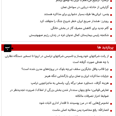
ترامپ: ترجیح می‌دهم با ایران به توافق برسم
گزارشی از حادثه دریایی در سواحل عمان
ونس: ایرانی‌ها طرف بسیار دشواری برای مذاکره هستند
رویترز: هشدار صریح ایران خطر شروع جنگ را متوقف کرد
گام جدید برای کاهش مصرف گاز در بخش خانگی
شکنجه رئیس بیمارستان کمال عدوان غزه در زندان رژیم صهیونیستی
پربازدید ها
از رانت‌ شرکتهای خودروساز و تاسیس شرکتهای تراستی در اروپا تا تسخیر دستگاه نظارتی
با چه هدفی صورت گرفته است
چرا قالب وافل جایگزین سقف تیرچه بلوک در پروژه‌های مدرن شده است؟
جزئیات مذاکرات ایران و عمان برای بازگشایی تنگه هرمز
هزینه گزاف، دستاورد صفر؛ برگه رأی، پاسخی به ماجراجویی ترامپ
تعارض قوانین؛ مانع پنهان سنددار شدن بخش بزرگی از املاک/ ضرورت تجدیدنظر در
ضوابط احراز تصرفات مالکانه
تخم‌مرغ‌هایی که در مرز پوسیدند تا اقتدار اداری اثبات شود
انصارالله: رفع محاصره یمن مطالبه اصلی ماست