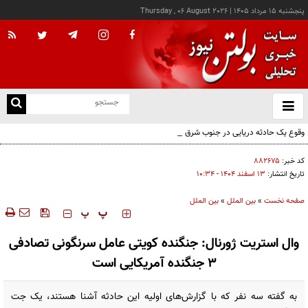
پنجشنبه ۱۵ مرداد ۱۴۰۵
|
Thursday , 06 August 2026
از
و
ته
وقوع یک حادثه دریایی در جنوب شرق عدن
ن
نو
کد خبر:
۸۸۲۶۷۵
تاریخ انتشار:
۱۳ اسفند ۱۴۰۴ - ۱۰:۳۴
صفحه نخست
»
بین الملل
»
بین الملل
‍‍‍ پ
پ
وال استریت ژورنال: جنگنده کویتی عامل سرنگونی تصادفی
۳ جنگنده‌ آمریکایی است
به گفته سه نفر که با گزارش‌های اولیه این حادثه آشنا هستند، یک جت