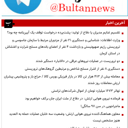
آخرین اخبار
تقسیم غنایم مدیران یا دفاع از تولید؛ پشت‌پرده درخواست توقف یک آیین‌نامه چه بود؟
وزارت اطلاعات: شناسایی و دستگیری ۲۱ نفر از مزدوران مرتبط با سازمان جاسوسی و
تروریستی رژیم صهیونیستی و بازداشت ۴ نفر از اعضای باندهای مسلح شرارت و اغتشاش
در استان کرمان
دو تروریست در عملیات نیروهای عراقی در «الانبار» دستگیر شدند
دستگیری ۸ نفر از اشرار مسلح شاخص و مرتبطین گروهک‌های تروریستی
معامله بیش از ۴۱۳ هزار تن کالا در بازار فیزیکی بورس کالا / حراج باز و پتروشیمی پیشران
ارزش معاملات روز شدند
تهاتر ۱۶۷۳ میلیارد تومان از اموال شرکت‌های تراستی
فرمانده نیروی هوایی ارتش: در دفاع از ملت ایران جان برکف خواهیم بود
ماجراجویی در سن ۹۷ سالگی!
معاون هماهنگ‌کننده نیروی هوایی ارتش: وضعیت سه خلبان عملیات حمله به العدید
هنوز مشخص نیست