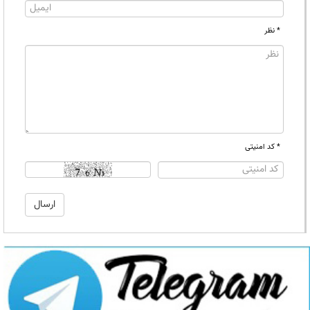
* نظر
* کد امنیتی