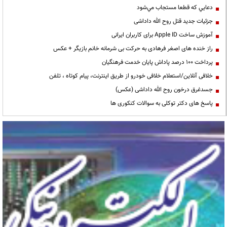
دعايي كه قطعا مستجاب مي‌شود
جزئیات جدید قتل روح الله داداشی
آموزش ساخت Apple ID برای کاربران ایرانی
راز خنده های اصغر فرهادی به حرکت بی شرمانه خانم بازیگر + عکس
پرداخت ۱۰۰ درصد پاداش پایان خدمت فرهنگیان
خلافی آنلاین/استعلام خلافی خودرو از طریق اینترنت، پیام کوتاه ، تلفن
جسدغرق درخون روح الله داداشی (عکس)
پاسخ های دکتر توکلی به سوالات کنکوری ها