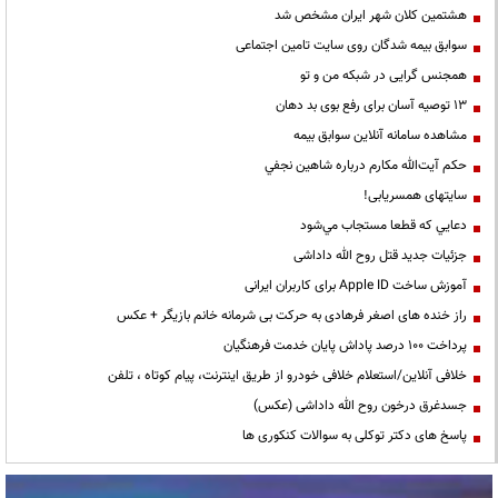
هشتمین کلان شهر ایران مشخص شد
سوابق بیمه شدگان روی سایت تامین اجتماعی
همجنس گرایی در شبکه من و تو
13 توصیه آسان برای رفع بوی بد دهان
مشاهده سامانه آنلاين سوابق بیمه
حكم آيت‌الله مكارم درباره شاهين نجفي
سایتهای همسریابی!
دعايي كه قطعا مستجاب مي‌شود
جزئیات جدید قتل روح الله داداشی
آموزش ساخت Apple ID برای کاربران ایرانی
راز خنده های اصغر فرهادی به حرکت بی شرمانه خانم بازیگر + عکس
پرداخت ۱۰۰ درصد پاداش پایان خدمت فرهنگیان
خلافی آنلاین/استعلام خلافی خودرو از طریق اینترنت، پیام کوتاه ، تلفن
جسدغرق درخون روح الله داداشی (عکس)
پاسخ های دکتر توکلی به سوالات کنکوری ها