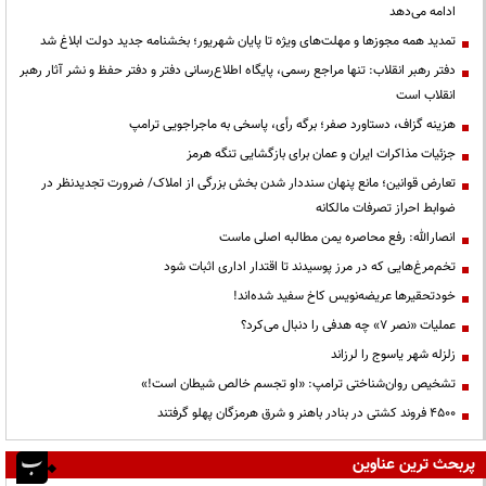
ادامه می‌دهد
تمدید همه مجوزها و مهلت‌های ویژه تا پایان شهریور؛ بخشنامه جدید دولت ابلاغ شد
دفتر رهبر انقلاب: تنها مراجع رسمی، پایگاه اطلاع‌رسانی دفتر و دفتر حفظ و نشر آثار رهبر
انقلاب است
هزینه گزاف، دستاورد صفر؛ برگه رأی، پاسخی به ماجراجویی ترامپ
جزئیات مذاکرات ایران و عمان برای بازگشایی تنگه هرمز
تعارض قوانین؛ مانع پنهان سنددار شدن بخش بزرگی از املاک/ ضرورت تجدیدنظر در
ضوابط احراز تصرفات مالکانه
انصارالله: رفع محاصره یمن مطالبه اصلی ماست
تخم‌مرغ‌هایی که در مرز پوسیدند تا اقتدار اداری اثبات شود
خودتحقیرها عریضه‌نویس کاخ سفید شده‌اند!
عملیات «نصر ۷» چه هدفی را دنبال می‌کرد؟
زلزله شهر یاسوج را لرزاند
تشخیص روان‌شناختی ترامپ: «او تجسم خالص شیطان است!»
۴۵۰۰ فروند کشتی در بنادر باهنر و شرق هرمزگان پهلو گرفتند
پربحث ترین عناوین