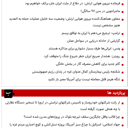
فرمانده نیروی هوایی ارتش: در دفاع از ملت ایران جان برکف خواهیم بود
ماجراجویی در سن ۹۷ سالگی!
معاون هماهنگ‌کننده نیروی هوایی ارتش: وضعیت سه خلبان عملیات حمله به العدید
هنوز مشخص نیست
ترامپ: ترجیح می‌دهم با ایران به توافق برسم
گزارشی از حادثه دریایی در سواحل عمان
ونس: ایرانی‌ها طرف بسیار دشواری برای مذاکره هستند
رویترز: هشدار صریح ایران خطر شروع جنگ را متوقف کرد
گام جدید برای کاهش مصرف گاز در بخش خانگی
شکنجه رئیس بیمارستان کمال عدوان غزه در زندان رژیم صهیونیستی
تنگه هرمز قابل معامله نیست برای آمریکا معبر باز نکنید
پربازدید ها
از رانت‌ شرکتهای خودروساز و تاسیس شرکتهای تراستی در اروپا تا تسخیر دستگاه نظارتی
با چه هدفی صورت گرفته است
چرا قالب وافل جایگزین سقف تیرچه بلوک در پروژه‌های مدرن شده است؟
جهاد اسلامی: اسرائیل با چراغ سبز آمریکا، پروژه نسل‌کشی و کوچ اجباری مردم غزه را