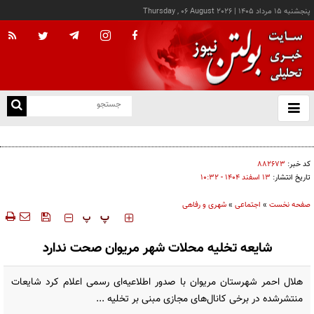
پنجشنبه ۱۵ مرداد ۱۴۰۵
|
Thursday , 06 August 2026
از
و
ته
افزایش ۷۰ درصدی یارانه مراکز توانبخشی
ن
نو
کد خبر:
۸۸۲۶۷۳
تاریخ انتشار:
۱۳ اسفند ۱۴۰۴ - ۱۰:۳۲
صفحه نخست
»
اجتماعی
»
شهری و رفاهی
‍‍‍ پ
پ
شایعه تخلیه محلات شهر مریوان صحت ندارد
هلال احمر شهرستان مریوان با صدور اطلاعیه‌ای رسمی اعلام کرد شایعات
منتشرشده در برخی کانال‌های مجازی مبنی بر تخلیه ...