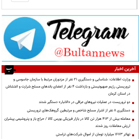
آخرین اخبار
وزارت اطلاعات: شناسایی و دستگیری ۲۱ نفر از مزدوران مرتبط با سازمان جاسوسی و
تروریستی رژیم صهیونیستی و بازداشت ۴ نفر از اعضای باندهای مسلح شرارت و اغتشاش
در استان کرمان
دو تروریست در عملیات نیروهای عراقی در «الانبار» دستگیر شدند
دستگیری ۸ نفر از اشرار مسلح شاخص و مرتبطین گروهک‌های تروریستی
معامله بیش از ۴۱۳ هزار تن کالا در بازار فیزیکی بورس کالا / حراج باز و پتروشیمی پیشران
ارزش معاملات روز شدند
تهاتر ۱۶۷۳ میلیارد تومان از اموال شرکت‌های تراستی