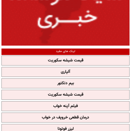
لینک های مفید
قیمت شیشه سکوریت
آلپاری
بیم دتکتور
قیمت شیشه سکوریت
فیلم آپنه خواب
درمان قطعی خروپف در خواب
لیزر فوتونا