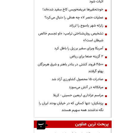
اثبات شود
خودتحقیرها عریضه‌نویس کاخ سفید شده‌اند!
عملیات «نصر ۷» چه هدفی را دنبال می‌کرد؟
زلزله شهر یاسوج را لرزاند
تشخیص روان‌شناختی ترامپ: «او تجسم خالص
شیطان است!»
آمریکا ویزای سفیر برزیل را باطل کرد
۲ گزینه صنعا برای ریاض
۴۵۰۰ فروند کشتی در بنادر باهنر و شرق هرمزگان
پهلو گرفتند
صادرات ۱۵ محصول کشاورزی آزاد شد
میانکاله در آتش می‌سوزد
مراسم عزاداری اربعین حسینی - کربلا
پزشکیان: تنها کسانی که در خیابان بودند ایران را
نگه نداشتند همه سهیم هستند
پربحث ترین عناوین