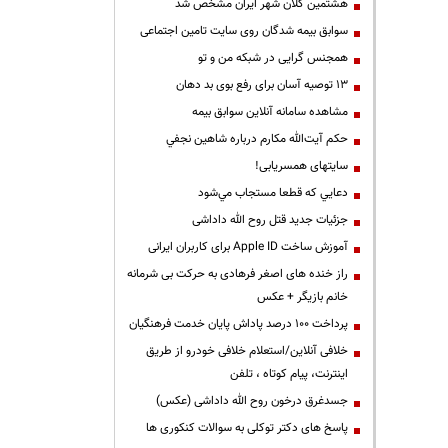
هشتمین کلان شهر ایران مشخص شد
سوابق بیمه شدگان روی سایت تامین اجتماعی
همجنس گرایی در شبکه من و تو
13 توصیه آسان برای رفع بوی بد دهان
مشاهده سامانه آنلاين سوابق بیمه
حكم آيت‌الله مكارم درباره شاهين نجفي
سایتهای همسریابی!
دعايي كه قطعا مستجاب مي‌شود
جزئیات جدید قتل روح الله داداشی
آموزش ساخت Apple ID برای کاربران ایرانی
راز خنده های اصغر فرهادی به حرکت بی شرمانه
خانم بازیگر + عکس
پرداخت ۱۰۰ درصد پاداش پایان خدمت فرهنگیان
خلافی آنلاین/استعلام خلافی خودرو از طریق
اینترنت، پیام کوتاه ، تلفن
جسدغرق درخون روح الله داداشی (عکس)
پاسخ های دکتر توکلی به سوالات کنکوری ها