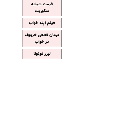
قیمت شیشه
سکوریت
فیلم آپنه خواب
درمان قطعی خروپف
در خواب
لیزر فوتونا