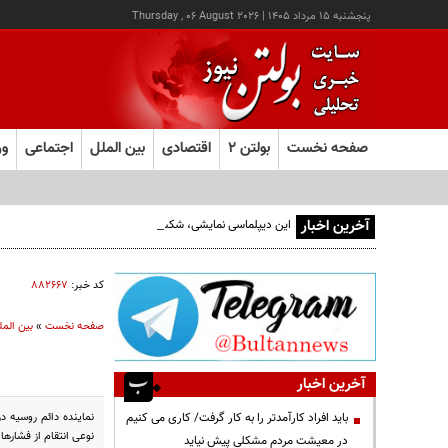
پنجشنبه ۱۵ مرداد ۱۴۰۵
|
Thursday , 06 August 2026
صفحه نخست
بولتن ۲
اقتصادی
بین الملل
اجتماعی
ور
آخرین اخبار
این دیپلماسی نمایشی، شکست خورده است/واقعیت‌ها را بپذیرید
کد خبر:
۸۸۲۶۶۷
صفحه نخست
»
بین المل
آخرین اخبار
باید افراد کارآمدتر را به کار گرفت/ کاری می کنیم
نوعی انتقام از فشاره
در معیشت مردم مشکلی پیش نیاید