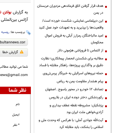
هدف قرار گرفتن اتاق‌ فرماندهی مزدوران عربستان
به گزارش
بولتن نی
در یمن
آژانس بین‌المللی انرژی اتمی هم نمی‌
این دیپلماسی نمایشی، شکست خورده است/
واقعیت‌ها را بپذیرید و به تعهدات خود عمل کنید
برچسب ها:
روسیه
،
امید مالباختگان رمزارز آبکی به فروش اموال
محکومان
از التماس تا فروپاشی هژمونی دلار
گزارش خطا
مطالبه برای شکستن انحصار پیمانکاری؛ نظارت
دقیق بر واگذاری پروژه‌ها، راهکار مقابله با فساد
شما می توانید مطالب 
حمله نیروهای اسرائیلی به خبرنگار پرس‌تی‌وی
nnews@gmail.com
پیام هشدار مقاومت یمن به ریاض
نظر شما
تصادف ۱۲ خودرو در محور یاسوج ـ اصفهان
رکوردشکنی دختر دونده ایران در بلاروس
نام
پزشکیان: مشروطه نقطه عطف بیداری و
آزادی‌خواهی ملت ایران بود
ایمیل
آیت‌الله جوادی آملی: با هرکس که وحدت ملی و
* نظر
اسلامی را بشکند، باید مقابله کرد