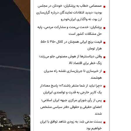
صمصامی خطاب به پزشکیان: خودتان در مجلس
بودید؛ دیدید انتقادات نمایندگان درباره گران‌سازی
ارز بود، نه واگذاری ایران‌خودرو
پزشکیان: خدمت بی‌منت و مشارکت مردمی، پایه
حل مشکلات کشور است
قیمت‌ برنج ایرانی همچنان در کانال ۴۵۰ تا ۵۵۰
هزار تومان
وقتی دیتاسنترها از هوش مصنوعی جلو می‌زنند؛
زنگ خطر برای اقتصاد AI
از خبرسازی تا جریان‌سازی نقشه راه مدیران
هوشمند
«چرا نباید از شما متنفر باشند؟»؛ پاسخ معنادار
یک کاربر خارجی به قدرت و توانمندی ایرانیان
پس از رأی شورای مرکزی جبهه ایران اسلامی؛
اعضای حقیقی و حقوقی دفتر سیاسی مشخص
شدند
بسنت مدعی شد: به زودی شاهد توافق با ایران
خواهیم بود