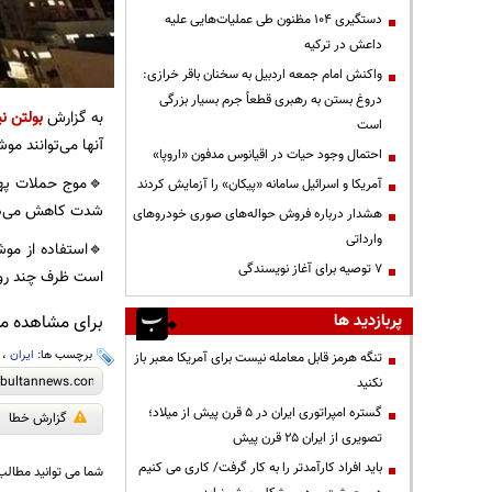
دستگیری ۱۰۴ مظنون طی عملیات‌هایی علیه
داعش در ترکیه
واکنش امام جمعه اردبیل به سخنان باقر خرازی:
دروغ بستن به رهبری قطعاً جرم بسیار بزرگی
به گزارش
بولتن نی
است
آنها می‌توانند مو
احتمال وجود حیات در اقیانوس مدفون «اروپا»
🔹موج حملات پهپا
آمریکا و اسرائیل سامانه «پیکان» را آزمایش کردند
شدت کاهش می‌د
هشدار درباره فروش حواله‌های صوری خودروهای
وارداتی
🔹استفاده از موش
۷ توصیه برای آغاز نویسندگی
است ظرف چند روز 
پربازدید ها
برای مشاهده مطا
برچسب ها:
ایران
،
تنگه هرمز قابل معامله نیست برای آمریکا معبر باز
نکنید
گستره امپراتوری ایران در ۵ قرن پیش از میلاد؛
گزارش خطا
تصویری از ایران ۲۵ قرن پیش
باید افراد کارآمدتر را به کار گرفت/ کاری می کنیم
شما می توانید مطالب 