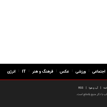
اجتماعی
|
ورزشی
|
عکس
|
فرهنگ و هنر
|
IT
|
انرژی
|
|
امه
آب و هوا
RSS
 با ذکر منبع بلامانع است.