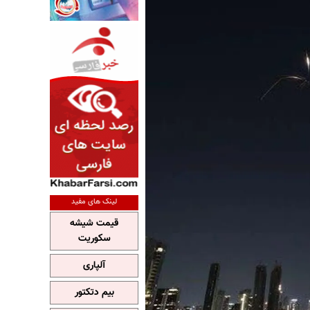
لینک های مفید
قیمت شیشه
سکوریت
آلپاری
بیم دتکتور