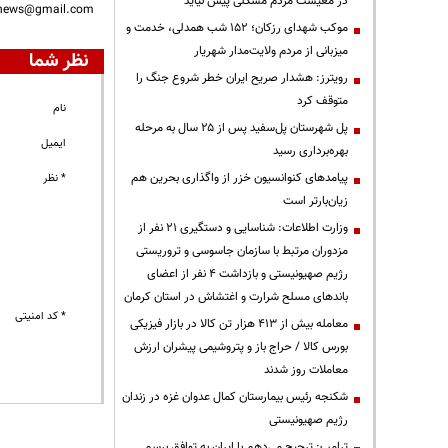
در معیشت مردم مشکلی پیش نیاید
nnews@gmail.com
موکب شهدای رزکان؛ ۱۵۲ شب همدلی، خدمت و
میزبانی از مردم ولایت‌مدار شهریار
نظر شما
رویترز: هشدار صریح ایران خطر شروع جنگ را
متوقف کرد
نام
پل شهرستان پل‌سفید پس از ۲۵ سال به مرحله
ایمیل
بهره‌برداری رسید
پیامدهای کنوانسیون خزر از واگذاری بحرین هم
* نظر
زیان‌بارتر است
وزارت اطلاعات: شناسایی و دستگیری ۲۱ نفر از
مزدوران مرتبط با سازمان جاسوسی و تروریستی
رژیم صهیونیستی و بازداشت ۴ نفر از اعضای
باندهای مسلح شرارت و اغتشاش در استان کرمان
* کد امنیتی
معامله بیش از ۴۱۳ هزار تن کالا در بازار فیزیکی
بورس کالا / حراج باز و پتروشیمی پیشران ارزش
معاملات روز شدند
شکنجه رئیس بیمارستان کمال عدوان غزه در زندان
رژیم صهیونیستی
ترامپ: ترجیح می‌دهم با ایران به توافق برسم