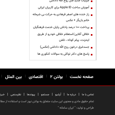
جزئیات جدید قتل روح الله داداشی
آموزش ساخت Apple ID برای کاربران ایرانی
راز خنده های اصغر فرهادی به حرکت بی شرمانه
خانم بازیگر + عکس
پرداخت ۱۰۰ درصد پاداش پایان خدمت فرهنگیان
خلافی آنلاین/استعلام خلافی خودرو از طریق
اینترنت، پیام کوتاه ، تلفن
جسدغرق درخون روح الله داداشی (عکس)
پاسخ های دکتر توکلی به سوالات کنکوری ها
صفحه نخست
|
بولتن ۲
|
اقتصادی
|
بین الملل
|
|
|
|
|
|
|
تماس با ما
درباره ما
آرشیو
جستجو
پیوندها
نظرسنجی
خبرن
تمام حقوق مادی و معنوی این سایت متعلق به بولتن نیوز است و استفاده از مطالب
طراحی و تولید: "
ایران سامانه
"