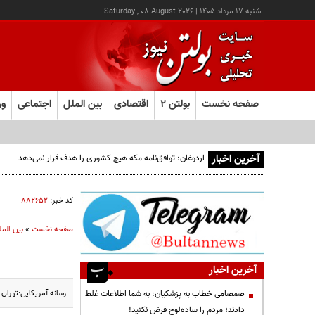
شنبه ۱۷ مرداد ۱۴۰۵
|
Saturday , 08 August 2026
صفحه نخست
بولتن ۲
اقتصادی
بین الملل
اجتماعی
ور
آخرین اخبار
اردوغان: توافق‌نامه مکه هیچ کشوری را هدف قرار نمی‌دهد
کد خبر:
۸۸۲۶۵۲
صفحه نخست
»
بین المل
آخرین اخبار
رسانه آمریکایی:تهران از آغاز درگیری امسال بیش از
صمصامی خطاب به پزشکیان: به شما اطلاعات غلط
دادند؛ مردم را ساده‌لوح فرض نکنید!