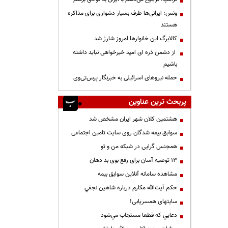
ونس: ایرانی‌ها طرف بسیار دشواری برای مذاکره
هستند
کالابرگ این خانوارها امروز شارژ شد
از دشمن ذره ای امید خیرخواهی نباید داشته
باشیم
حمله نیروهای اسرائیلی به خبرنگار پرس‌تی‌وی
پربحث ترین عناوین
هشتمین کلان شهر ایران مشخص شد
سوابق بیمه شدگان روی سایت تامین اجتماعی
همجنس گرایی در شبکه من و تو
13 توصیه آسان برای رفع بوی بد دهان
مشاهده سامانه آنلاين سوابق بیمه
حكم آيت‌الله مكارم درباره شاهين نجفي
سایتهای همسریابی!
دعايي كه قطعا مستجاب مي‌شود