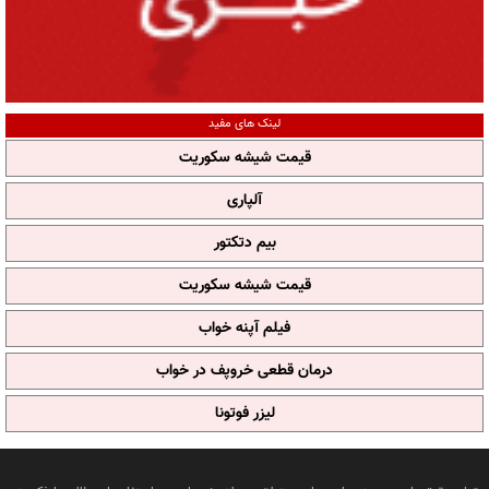
لینک های مفید
قیمت شیشه سکوریت
آلپاری
بیم دتکتور
قیمت شیشه سکوریت
فیلم آپنه خواب
درمان قطعی خروپف در خواب
لیزر فوتونا