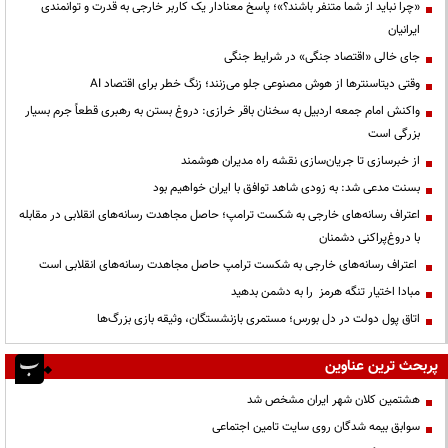
«چرا نباید از شما متنفر باشند؟»؛ پاسخ معنادار یک کاربر خارجی به قدرت و توانمندی
ایرانیان
جای خالی «اقتصاد جنگی» در شرایط جنگی
وقتی دیتاسنترها از هوش مصنوعی جلو می‌زنند؛ زنگ خطر برای اقتصاد AI
واکنش امام جمعه اردبیل به سخنان باقر خرازی: دروغ بستن به رهبری قطعاً جرم بسیار
بزرگی است
از خبرسازی تا جریان‌سازی نقشه راه مدیران هوشمند
بسنت مدعی شد: به زودی شاهد توافق با ایران خواهیم بود
اعتراف رسانه‌های خارجی به شکست ترامپ؛ حاصل مجاهدت رسانه‌های انقلابی در مقابله
با دروغ‌پراکنی دشمنان
اعتراف رسانه‌های خارجی به شکست ترامپ حاصل مجاهدت رسانه‌های انقلابی است
مبادا اختیار تنگه هرمز را به دشمن بدهید
اتاق پول دولت در دل بورس؛ مستمری بازنشستگان، وثیقه بازی بزرگ‌ها
پربحث ترین عناوین
هشتمین کلان شهر ایران مشخص شد
سوابق بیمه شدگان روی سایت تامین اجتماعی