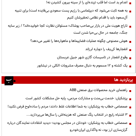
اعدام بد است اما قلب تپنده‌ای را از سینه بیرون کشیدن نه!
به همه ثابت می‌شود که دیپلماسی با رژیم پست سعودی بی‌فایده است| برای تنبیه
آل‌سعود باید با اقدام نظامی تحقیرشان کنیم
تاراج هویت ملی در بازار بی‌صاحب پوشاک؛ مسئولان نظارت کجا خوابیده‌اند؟ / زیر سایه
جنگ، جامعه در حال بی‌حیا شدن است
هوش مصنوعی چگونه عملیات فضاپیماها و ماهواره‌ها را تغییر می‌دهد؟
انفجارها کی‌یف را دوباره لرزاند
وقوع انفجار در تاسیسات گازی شهر جبیل عربستان
یک کشته و ۱۲ مسموم به دنبال مصرف مشروبات الکلی در نیشابور
پربازدید ها
راهنمای خرید محصولات برق صنعتی ABB
پزشکیان: خدمت بی‌منت و مشارکت مردمی، پایه حل مشکلات کشور است
صمصامی خطاب به پزشکیان: به شما اطلاعات غلط دادند؛ مردم را ساده‌لوح فرض نکنید!
3 اشتباه رایج در انتخاب رنگ صنعتی که هزینه‌اش را سال‌ها می‌پردازید...
صمصامی خطاب به پزشکیان: خودتان در مجلس بودید؛ دیدید انتقادات نمایندگان درباره
گران‌سازی ارز بود، نه واگذاری ایران‌خودرو