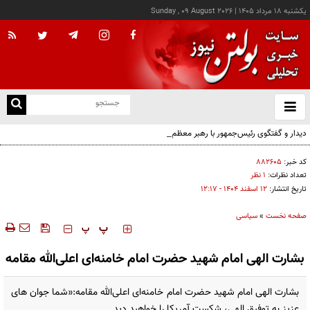
يکشنبه ۱۸ مرداد ۱۴۰۵
|
Sunday , 09 August 2026
از
و
ته
دیدار و گفتگوی رئیس‌جمهور با رهبر معظم انقلاب درباره مسائل اقتصادی و نظامی کشور
ن
نو
کد خبر:
۸۸۲۶۰۵
تعداد نظرات:
۱ نظر
تاریخ انتشار:
۱۲ اسفند ۱۴۰۴ - ۱۲:۱۷
صفحه نخست
»
سیاسی
‍‍‍ پ
پ
بشارت الهی امام شهید حضرت امام خامنه‌ای اعلی‌الله مقامه
بشارت الهی امام شهید حضرت امام خامنه‌ای اعلی‌الله مقامه:«شما جوان های
عزیز به توفیق الهی، شکست آمریکا را خواهید دید.