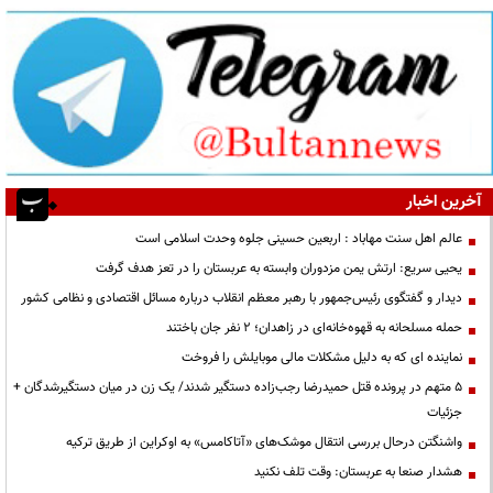
آخرین اخبار
عالم اهل سنت مهاباد : اربعین حسینی جلوه وحدت اسلامی است
یحیی سریع: ارتش یمن مزدوران وابسته به عربستان را در تعز هدف گرفت
دیدار و گفتگوی رئیس‌جمهور با رهبر معظم انقلاب درباره مسائل اقتصادی و نظامی کشور
حمله مسلحانه به قهوه‌خانه‌ای در زاهدان؛ ۲ نفر جان باختند
نماینده ای که به دلیل مشکلات مالی موبایلش را فروخت
۵ متهم در پرونده قتل حمیدرضا رجب‌زاده دستگیر شدند/ یک زن در میان دستگیرشدگان +
جزئیات
واشنگتن درحال بررسی انتقال موشک‌های «آتاکامس» به اوکراین از طریق ترکیه
هشدار صنعا به عربستان: وقت تلف نکنید