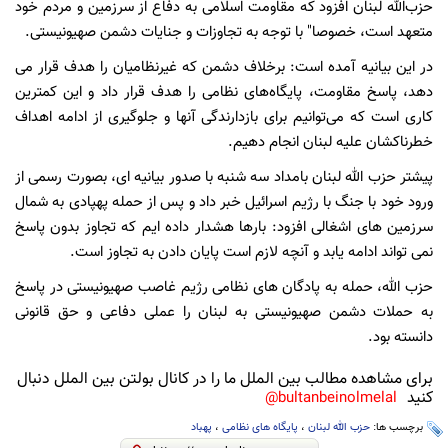
حزب‌الله لبنان افزود که مقاومت اسلامی به دفاع از سرزمین و مردم خود
متعهد است، خصوصا" با توجه به تجاوزات و جنایات دشمن صهیونیستی.
در این بیانیه آمده است: برخلاف دشمن که غیرنظامیان را هدف قرار می
دهد، پاسخ مقاومت، پایگاه‌های نظامی را هدف قرار داد و این کمترین
کاری است که می‌توانیم برای بازدارندگی آنها و جلوگیری از ادامه اهداف
خطرناکشان علیه لبنان انجام دهیم.
پیشتر حزب الله لبنان بامداد سه شنبه با صدور بیانیه ای، بصورت رسمی از
ورود خود با جنگ با رژیم اسرائیل خبر داد و پس از حمله پهپادی به شمال
سرزمین های اشغالی افزود: بارها هشدار داده ایم که تجاوز بدون پاسخ
نمی تواند ادامه یابد و آنچه لازم است پایان دادن به تجاوز است.
حزب الله، حمله به پادگان های نظامی رژیم غاصب صهیونیستی در پاسخ
به حملات دشمن صهیونیستی به لبنان را عملی دفاعی و حق قانونی
دانسته بود.
برای مشاهده مطالب بین الملل ما را در کانال بولتن بین الملل دنبال
کنید
bultanbeinolmelal@
برچسب ها:
حزب الله لبنان
،
پایگاه های نظامی
،
پهباد