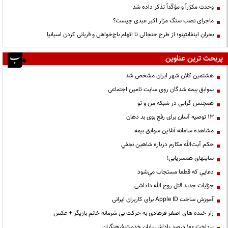
وحدت مکرّراً و مؤکّداً تذکر داده شد
ماجرای نصب سنگ مزار اکبر عبدی چیست؟
بحران اینفانتینو؛ از طرح جنجالی تا اتهام باج‌خواهی و قربانی کردن اسپانیا
پربحث ترین عناوین
هشتمین کلان شهر ایران مشخص شد
سوابق بیمه شدگان روی سایت تامین اجتماعی
همجنس گرایی در شبکه من و تو
13 توصیه آسان برای رفع بوی بد دهان
مشاهده سامانه آنلاين سوابق بیمه
حكم آيت‌الله مكارم درباره شاهين نجفي
سایتهای همسریابی!
دعايي كه قطعا مستجاب مي‌شود
جزئیات جدید قتل روح الله داداشی
آموزش ساخت Apple ID برای کاربران ایرانی
راز خنده های اصغر فرهادی به حرکت بی شرمانه خانم بازیگر + عکس
پرداخت ۱۰۰ درصد پاداش پایان خدمت فرهنگیان