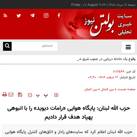
جمعه ۱۶ مرداد ۱۴۰۵
|
Friday , 07 August 2026
از
و
ته
وقوع یک حادثه دریایی در جنوب شرق عدن
ن
نو
کد خبر:
۸۸۲۵۹۹
تاریخ انتشار:
۱۲ اسفند ۱۴۰۴ - ۰۹:۳۰
صفحه نخست
»
بین الملل
»
بین الملل
‍‍‍ پ
پ
حزب الله لبنان: پایگاه هوایی «رامات دیوید» را با انبوهی
پهپاد هدف قرار دادیم
حزب الله لبنان اعلام کرد که سایت‌های رادار و اتاق‌های کنترل پایگاه هوایی