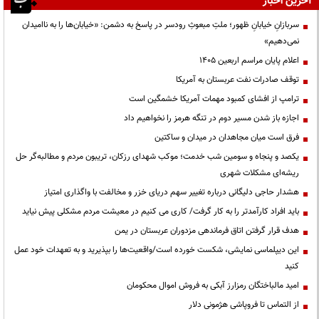
آخرین اخبار
سربازانِ خیابانِ ظهور؛ ملتِ مبعوثِ رودسر در پاسخ به دشمن: «خیابان‌ها را به ناامیدان
نمی‌دهیم»
اعلام پایان مراسم اربعین ۱۴۰۵
توقف صادرات نفت عربستان به آمریکا
ترامپ از افشای کمبود مهمات آمریکا خشمگین است
اجازه باز شدن مسیر دوم در تنگه هرمز را نخواهیم داد
فرق است میان مجاهدان در میدان و ساکتین
یکصد و پنجاه و سومین شب خدمت؛ موکب شهدای رزکان، تریبون مردم و مطالبه‌گر حل
ریشه‌ای مشکلات شهری
هشدار حاجی دلیگانی درباره تغییر سهم دریای خزر و مخالفت با واگذاری امتیاز
باید افراد کارآمدتر را به کار گرفت/ کاری می کنیم در معیشت مردم مشکلی پیش نیاید
هدف قرار گرفتن اتاق‌ فرماندهی مزدوران عربستان در یمن
این دیپلماسی نمایشی، شکست خورده است/واقعیت‌ها را بپذیرید و به تعهدات خود عمل
کنید
امید مالباختگان رمزارز آبکی به فروش اموال محکومان
از التماس تا فروپاشی هژمونی دلار