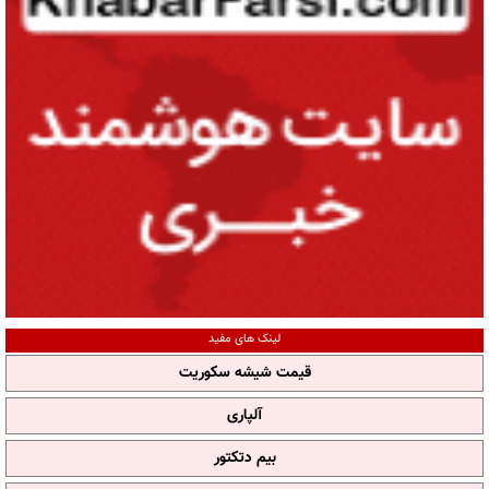
لینک های مفید
قیمت شیشه سکوریت
آلپاری
بیم دتکتور