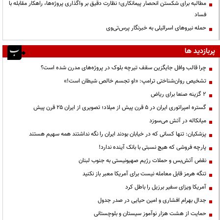
مطالبه برای شکستن انحصار پیمانکاری؛ نظارت دقیق بر واگذاری پروژه‌ها، راهکار مقابله با
فساد
حمله نیروهای اسرائیلی به خبرنگار پرس‌تی‌وی
پربازدید ها
چرا قالب وافل جایگزین سقف تیرچه بلوک در پروژه‌های مدرن شده است؟
تشخیص روان‌شناختی ترامپ: «او تجسم خالص شیطان است!»
۲ گزینه صنعا برای ریاض
گستره امپراتوری ایران در ۵ قرن پیش از میلاد؛ تصویری از ایران ۲۵ قرن پیش
میانکاله در آتش می‌سوزد
پزشکیان: تنها کسانی که در خیابان بودند ایران را نگه نداشتند همه سهیم هستند
پارچه فروشی که هیچ نسبتی با بانک آینده ندارد!
نقض آتش‌بس و حملات رژیم صهیونیستی به جنوب لبنان
تنگه هرمز قابل معامله نیست برای آمریکا معبر باز نکنید
آمریکا ویزای سفیر برزیل را باطل کرد
جدال بهرام افشاری و امین حیایی در صدر جدول
حمایت از هشت هزار نوآموز سیستان و بلوچستانی