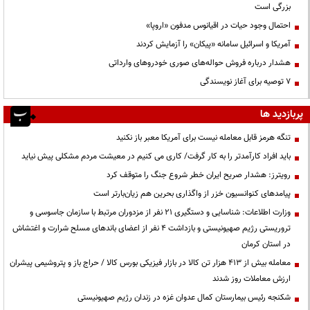
بزرگی است
احتمال وجود حیات در اقیانوس مدفون «اروپا»
آمریکا و اسرائیل سامانه «پیکان» را آزمایش کردند
هشدار درباره فروش حواله‌های صوری خودروهای وارداتی
۷ توصیه برای آغاز نویسندگی
پربازدید ها
تنگه هرمز قابل معامله نیست برای آمریکا معبر باز نکنید
باید افراد کارآمدتر را به کار گرفت/ کاری می کنیم در معیشت مردم مشکلی پیش نیاید
رویترز: هشدار صریح ایران خطر شروع جنگ را متوقف کرد
پیامدهای کنوانسیون خزر از واگذاری بحرین هم زیان‌بارتر است
وزارت اطلاعات: شناسایی و دستگیری ۲۱ نفر از مزدوران مرتبط با سازمان جاسوسی و
تروریستی رژیم صهیونیستی و بازداشت ۴ نفر از اعضای باندهای مسلح شرارت و اغتشاش
در استان کرمان
معامله بیش از ۴۱۳ هزار تن کالا در بازار فیزیکی بورس کالا / حراج باز و پتروشیمی پیشران
ارزش معاملات روز شدند
شکنجه رئیس بیمارستان کمال عدوان غزه در زندان رژیم صهیونیستی