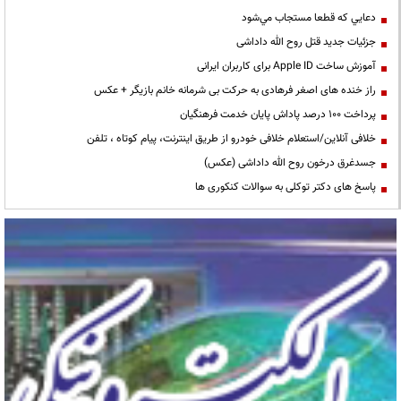
دعايي كه قطعا مستجاب مي‌شود
جزئیات جدید قتل روح الله داداشی
آموزش ساخت Apple ID برای کاربران ایرانی
راز خنده های اصغر فرهادی به حرکت بی شرمانه خانم بازیگر + عکس
پرداخت ۱۰۰ درصد پاداش پایان خدمت فرهنگیان
خلافی آنلاین/استعلام خلافی خودرو از طریق اینترنت، پیام کوتاه ، تلفن
جسدغرق درخون روح الله داداشی (عکس)
پاسخ های دکتر توکلی به سوالات کنکوری ها