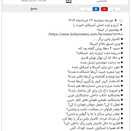
ناشناس
|
|
۱۲:۲۳ - ۱۴۰۴/۱۲/۱۲
پاسخ
0
0
★ مورخه دوشنبه ۲۶ خردادماه ۱۴۰۴
★ آرزو و نیّت اصلی آمریکای خبیث را
★ نوشتیم در اینجا:
https://www.bultannews.com/fa/news/869901/
■ کاسپار واین برگر ...
■ وزیر اسبق دفاع آمریکا
■ حدود 4 دههٔ پیش گفته بود که:
■ «ریشه ملت ایران» باید خشکاند؟
■ و حالا که آن نهال نوپای قدیم
■ به درخت تنومندی تبديل شده
■ خون دلی برای آمریکا و اسرائیل شده
■ چرا شجره خبیث آن‌ها خشکانده نشده؟
■ چرا نوچه و گماشته یِ آن‌ها تکثیر شده؟
■ که باعث کرور کرور یارگیری آن‌ها شده؟
■ باعث مرارت و بَس خسارت‌ها هم شده؟
■ و امروزه داغ دل برای کل ساختار شده؟
■ بخشکانید اذناب داخلی جنایتکاران غربی
■ بخشکانید همه‌یِ نفوذی های کفار حربی
■ تعلل تا کِی؟ تحمل جولان نفوذی تا کِی؟
■ چقدر فراوان در مملکت، نکبت و پلشتی؟
■ چقدر برخی مراکز با جا پا گرفتن و نَشتی؟
■ آن مَردک مُرده، کاسپار واین برگر را رها کن،
■ فکری به حال کاسپار واین برگر داخلی کن؟
■ که همپا با اسرائیلیِ خبیثِ کودک کُش