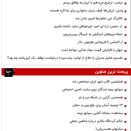
ترامپ: ترجیح می‌دهم با ایران به توافق برسم
ونس: ایرانی‌ها طرف بسیار دشواری برای مذاکره هستند
کالابرگ این خانوارها امروز شارژ شد
از دشمن ذره ای امید خیرخواهی نباید داشته باشیم
حمله نیروهای اسرائیلی به خبرنگار پرس‌تی‌وی
از التماس تا فروپاشی هژمونی دلار
جهان با افزایش قیمت مواد غذایی مواجه است
تقسیم غنایم مدیران یا دفاع از تولید؛ پشت‌پرده درخواست توقف یک آیین‌نامه چه بود؟
پربحث ترین عناوین
هشتمین کلان شهر ایران مشخص شد
سوابق بیمه شدگان روی سایت تامین اجتماعی
همجنس گرایی در شبکه من و تو
13 توصیه آسان برای رفع بوی بد دهان
مشاهده سامانه آنلاين سوابق بیمه
حكم آيت‌الله مكارم درباره شاهين نجفي
سایتهای همسریابی!