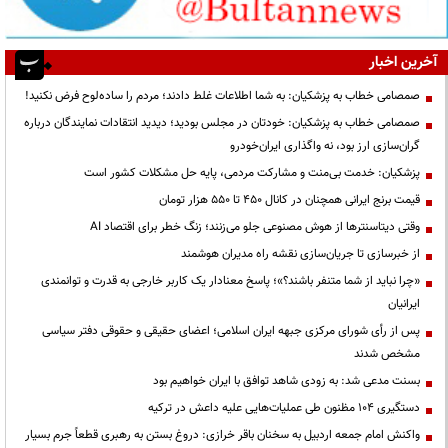
آخرین اخبار
صمصامی خطاب به پزشکیان: به شما اطلاعات غلط دادند؛ مردم را ساده‌لوح فرض نکنید!
صمصامی خطاب به پزشکیان: خودتان در مجلس بودید؛ دیدید انتقادات نمایندگان درباره
گران‌سازی ارز بود، نه واگذاری ایران‌خودرو
پزشکیان: خدمت بی‌منت و مشارکت مردمی، پایه حل مشکلات کشور است
قیمت‌ برنج ایرانی همچنان در کانال ۴۵۰ تا ۵۵۰ هزار تومان
وقتی دیتاسنترها از هوش مصنوعی جلو می‌زنند؛ زنگ خطر برای اقتصاد AI
از خبرسازی تا جریان‌سازی نقشه راه مدیران هوشمند
«چرا نباید از شما متنفر باشند؟»؛ پاسخ معنادار یک کاربر خارجی به قدرت و توانمندی
ایرانیان
پس از رأی شورای مرکزی جبهه ایران اسلامی؛ اعضای حقیقی و حقوقی دفتر سیاسی
مشخص شدند
بسنت مدعی شد: به زودی شاهد توافق با ایران خواهیم بود
دستگیری ۱۰۴ مظنون طی عملیات‌هایی علیه داعش در ترکیه
واکنش امام جمعه اردبیل به سخنان باقر خرازی: دروغ بستن به رهبری قطعاً جرم بسیار