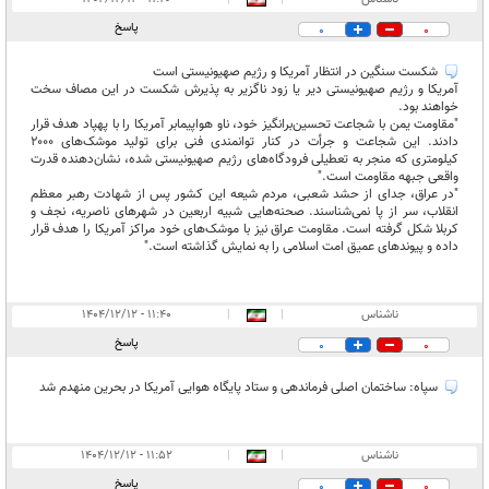
پاسخ
0
0
شکست سنگین در انتظار آمریکا و رژیم صهیونیستی است
آمریکا و رژیم صهیونیستی دیر یا زود ناگزیر به پذیرش شکست در این مصاف سخت
خواهند بود.
"مقاومت یمن با شجاعت تحسین‌برانگیز خود، ناو هواپیمابر آمریکا را با پهپاد هدف قرار
دادند. این شجاعت و جرأت در کنار توانمندی فنی برای تولید موشک‌های ۲۰۰۰
کیلومتری که منجر به تعطیلی فرودگاه‌های رژیم صهیونیستی شده، نشان‌دهنده قدرت
واقعی جبهه مقاومت است."
"در عراق، جدای از حشد شعبی، مردم شیعه این کشور پس از شهادت رهبر معظم
انقلاب، سر از پا نمی‌شناسند. صحنه‌هایی شبیه اربعین در شهرهای ناصریه، نجف و
کربلا شکل گرفته است. مقاومت عراق نیز با موشک‌های خود مراکز آمریکا را هدف قرار
داده و پیوندهای عمیق امت اسلامی را به نمایش گذاشته است."
ناشناس
|
|
۱۱:۴۰ - ۱۴۰۴/۱۲/۱۲
پاسخ
0
0
سپاه: ساختمان اصلی فرماندهی و ستاد پایگاه هوایی آمریکا در بحرین منهدم شد
ناشناس
|
|
۱۱:۵۲ - ۱۴۰۴/۱۲/۱۲
پاسخ
0
0