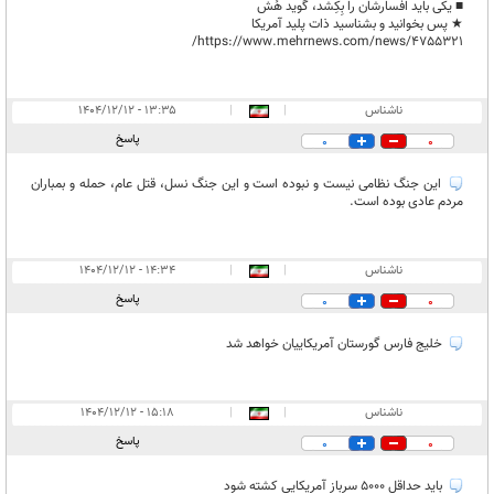
■ یکی باید افسارشان را بِکِشد، گوید هُش
★ پس بخوانید و بشناسید ذات پلید آمریکا
https://www.mehrnews.com/news/4755321/
ناشناس
|
|
۱۳:۳۵ - ۱۴۰۴/۱۲/۱۲
پاسخ
0
0
این جنگ نظامی نیست و نبوده است و این جنگ نسل، قتل عام، حمله و بمباران
مردم عادی بوده است.
ناشناس
|
|
۱۴:۳۴ - ۱۴۰۴/۱۲/۱۲
پاسخ
0
0
خلیج فارس گورستان آمریکاییان خواهد شد
ناشناس
|
|
۱۵:۱۸ - ۱۴۰۴/۱۲/۱۲
پاسخ
0
0
باید حداقل ۵۰۰۰ سرباز آمریکایی کشته شود