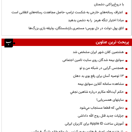
با دروغ‌پراکنی دشمنان
اعتراف رسانه‌های خارجی به شکست ترامپ حاصل مجاهدت رسانه‌های انقلابی است
مبادا اختیار تنگه هرمز را به دشمن بدهید
اتاق پول دولت در دل بورس؛ مستمری بازنشستگان، وثیقه بازی بزرگ‌ها
پربحث ترین عناوین
هشتمین کلان شهر ایران مشخص شد
سوابق بیمه شدگان روی سایت تامین اجتماعی
همجنس گرایی در شبکه من و تو
13 توصیه آسان برای رفع بوی بد دهان
مشاهده سامانه آنلاين سوابق بیمه
حكم آيت‌الله مكارم درباره شاهين نجفي
سایتهای همسریابی!
دعايي كه قطعا مستجاب مي‌شود
جزئیات جدید قتل روح الله داداشی
آموزش ساخت Apple ID برای کاربران ایرانی
راز خنده های اصغر فرهادی به حرکت بی شرمانه خانم بازیگر + عکس