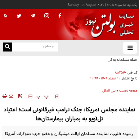
يکشنبه ۱۸ مرداد ۱۴۰۵
|
Sunday , 09 August 2026
از
و
ته
حمله مسلحانه به قهوه‌خانه‌ای در زاهدان؛ ۲ نفر جان باختند
ن
نو
کد خبر:
۸۸۲۵۴۰
تاریخ انتشار:
۱۱ اسفند ۱۴۰۴ - ۱۲:۴۴
صفحه نخست
»
بین الملل
‍‍‍ پ
پ
نماینده مجلس آمریکا: جنگ ترامپ غیرقانونی است؛ اعتیاد
تل‌آویو به بمباران بیمارستان‌ها
رشیده طلیب، نماینده مسلمان ایالت میشیگان و عضو حزب دموکرات آمریکا