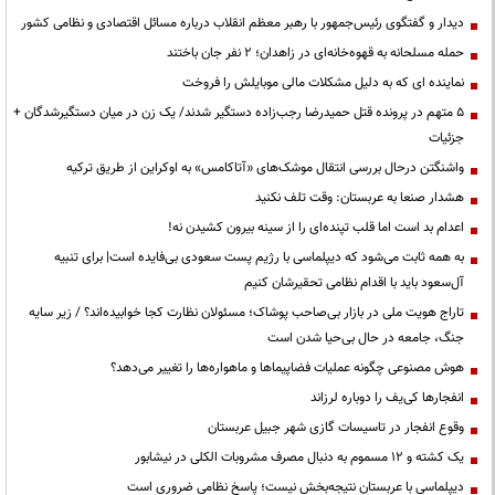
دیدار و گفتگوی رئیس‌جمهور با رهبر معظم انقلاب درباره مسائل اقتصادی و نظامی کشور
حمله مسلحانه به قهوه‌خانه‌ای در زاهدان؛ ۲ نفر جان باختند
نماینده ای که به دلیل مشکلات مالی موبایلش را فروخت
۵ متهم در پرونده قتل حمیدرضا رجب‌زاده دستگیر شدند/ یک زن در میان دستگیرشدگان +
جزئیات
واشنگتن درحال بررسی انتقال موشک‌های «آتاکامس» به اوکراین از طریق ترکیه
هشدار صنعا به عربستان: وقت تلف نکنید
اعدام بد است اما قلب تپنده‌ای را از سینه بیرون کشیدن نه!
به همه ثابت می‌شود که دیپلماسی با رژیم پست سعودی بی‌فایده است| برای تنبیه
آل‌سعود باید با اقدام نظامی تحقیرشان کنیم
تاراج هویت ملی در بازار بی‌صاحب پوشاک؛ مسئولان نظارت کجا خوابیده‌اند؟ / زیر سایه
جنگ، جامعه در حال بی‌حیا شدن است
هوش مصنوعی چگونه عملیات فضاپیماها و ماهواره‌ها را تغییر می‌دهد؟
انفجارها کی‌یف را دوباره لرزاند
وقوع انفجار در تاسیسات گازی شهر جبیل عربستان
یک کشته و ۱۲ مسموم به دنبال مصرف مشروبات الکلی در نیشابور
دیپلماسی با عربستان نتیجه‌بخش نیست؛ پاسخ نظامی ضروری است