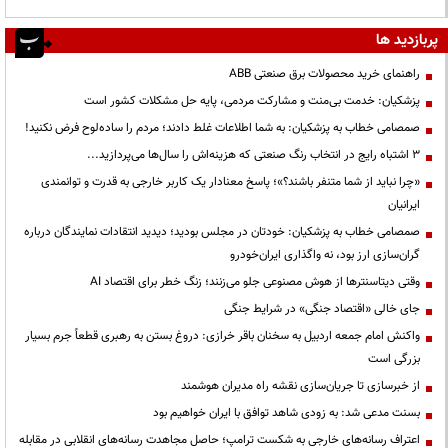
پربازدید ها
راهنمای خرید محصولات برق صنعتی ABB
پزشکیان: خدمت بی‌منت و مشارکت مردمی، پایه حل مشکلات کشور است
صمصامی خطاب به پزشکیان: به شما اطلاعات غلط دادند؛ مردم را ساده‌لوح فرض نکنید!
3 اشتباه رایج در انتخاب رنگ صنعتی که هزینه‌اش را سال‌ها می‌پردازید...
«چرا نباید از شما متنفر باشند؟»؛ پاسخ معنادار یک کاربر خارجی به قدرت و توانمندی
ایرانیان
صمصامی خطاب به پزشکیان: خودتان در مجلس بودید؛ دیدید انتقادات نمایندگان درباره
گران‌سازی ارز بود، نه واگذاری ایران‌خودرو
وقتی دیتاسنترها از هوش مصنوعی جلو می‌زنند؛ زنگ خطر برای اقتصاد AI
جای خالی «اقتصاد جنگی» در شرایط جنگی
واکنش امام جمعه اردبیل به سخنان باقر خرازی: دروغ بستن به رهبری قطعاً جرم بسیار
بزرگی است
از خبرسازی تا جریان‌سازی نقشه راه مدیران هوشمند
بسنت مدعی شد: به زودی شاهد توافق با ایران خواهیم بود
اعتراف رسانه‌های خارجی به شکست ترامپ؛ حاصل مجاهدت رسانه‌های انقلابی در مقابله