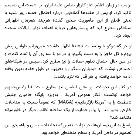
ترامپ در زمان اعلام آغاز کارزار نظامی علیه ایران، بر اهمیت این تصمیم
تأکید کرد. او پس از هفته‌ها گمانه‌زنی درباره احتمال حمله، روز شنبه با
لحنی قاطع از این مأموریت سخن گفت؛ هرچند همزمان اظهاراتی
متناقض مطرح کرد که پرسش‌هایی درباره اهداف نهایی ایالات متحده
ایجاد کرد.
او در گفت‌وگو با وب‌سایت Axios اظهار داشت: «می‌توانم طولانی پیش
بروم و کل ماجرا را به دست بگیرم، یا در دو یا سه روز آن را تمام کنم»، و
در عین حال احتمال تداوم حملات را نیز مطرح کرد. سپس در شبکه‌های
اجتماعی نوشت که «بمباران سنگین و دقیق… در طول هفته بدون وقفه
ادامه خواهد یافت، یا هر قدر که لازم باشد.»
در کنار این تحولات، پرسشی اساسی نیز مطرح است: آیا رئیس‌جمهور
خواهد توانست افکار عمومی آمریکا ـ به‌ویژه پایگاه حامیان جنبش
«عظمت را به آمریکا بازگردانیم» (MAGA) که عموماً نسبت به مداخلات
خارجی بدبین‌اند ـ را برای حمایت از یک مداخله نظامی دیگر در خاورمیانه
متقاعد کند؟
پاسخ به این پرسش‌ها، در نهایت تعیین‌کننده ابعاد سیاسی و راهبردی این
تصمیم در داخل آمریکا و سطح منطقه‌ای خواهد بود.