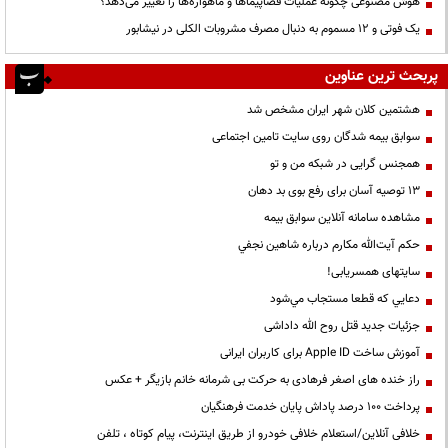
هوش مصنوعی چگونه عملیات فضاپیماها و ماهواره‌ها را تغییر می‌دهد؟
یک فوتی و ۱۲ مسموم به دنبال مصرف مشروبات الکلی در نیشابور
پربحث ترین عناوین
هشتمین کلان شهر ایران مشخص شد
سوابق بیمه شدگان روی سایت تامین اجتماعی
همجنس گرایی در شبکه من و تو
13 توصیه آسان برای رفع بوی بد دهان
مشاهده سامانه آنلاين سوابق بیمه
حكم آيت‌الله مكارم درباره شاهين نجفي
سایتهای همسریابی!
دعايي كه قطعا مستجاب مي‌شود
جزئیات جدید قتل روح الله داداشی
آموزش ساخت Apple ID برای کاربران ایرانی
راز خنده های اصغر فرهادی به حرکت بی شرمانه خانم بازیگر + عکس
پرداخت ۱۰۰ درصد پاداش پایان خدمت فرهنگیان
خلافی آنلاین/استعلام خلافی خودرو از طریق اینترنت، پیام کوتاه ، تلفن