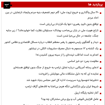
پربازدید ها
۳۰ سال واگذاری و خروج ثروت ملی؛ گام دوم تضعیف بنیه مردم وایجاد نارضایتی در بین
احاد مردم
توافقِ بدونِ تاییدِ رهبری؛ تنها یک قراردادِ بی‌ارزش است
تاراج هویت ملی در بازار بی‌صاحب پوشاک؛ مسئولان نظارت کجا خوابیده‌اند؟ / زیر سایه
جنگ، جامعه در حال بی‌حیا شدن است
دیدار و گفتگوی رئیس‌جمهور با رهبر معظم انقلاب درباره مسائل اقتصادی و نظامی کشور
یک کشته و ۱۲ مسموم به دنبال مصرف مشروبات الکلی در نیشابور
اعدام بد است اما قلب تپنده‌ای را از سینه بیرون کشیدن نه!
مقاومت یمن؛ دو خیز اساسی
ادعای رسانه آمریکایی درباره تمایل ترامپ به خروج از جنگ بدون توافق هسته‌ای
نماینده ای که به دلیل مشکلات مالی موبایلش را فروخت
«علیرضا شهسواری» سرپرست اداره کل امور مجلس بنیاد شهید شد
شروط ایران برای بازگشایی تنگه هرمز بی‌اعتنا به لاف‌های گزاف ترامپ
آغاز تخلیه پایگاه اربیل
عامل افزایش قبوض آب و برق برخی مشترکان چه بود؟