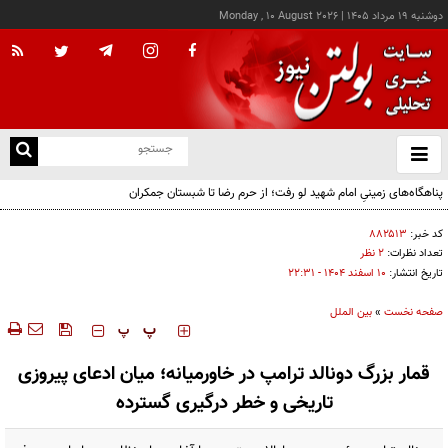
دوشنبه ۱۹ مرداد ۱۴۰۵
|
Monday , 10 August 2026
از
و
ته
پناهگاه‌های زمینیِ امام شهید لو رفت؛ از حرم رضا تا شبستان جمکران
ن
نو
کد خبر:
۸۸۲۵۱۳
تعداد نظرات:
۲ نظر
تاریخ انتشار:
۱۰ اسفند ۱۴۰۴ - ۲۲:۳۱
صفحه نخست
»
بین الملل
‍‍‍ پ
پ
قمار بزرگ دونالد ترامپ در خاورمیانه؛ میان ادعای پیروزی
تاریخی و خطر درگیری گسترده