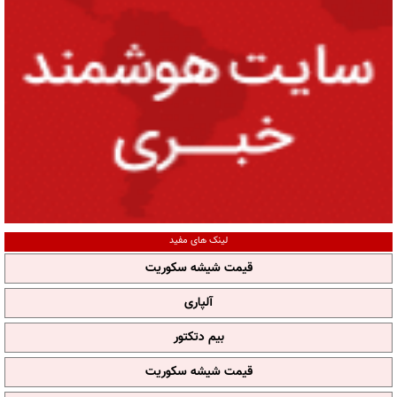
لینک های مفید
قیمت شیشه سکوریت
آلپاری
بیم دتکتور
قیمت شیشه سکوریت