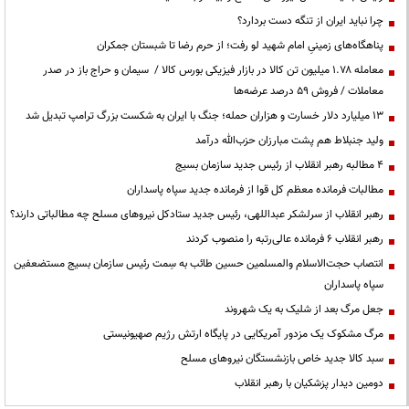
چرا نباید ایران از تنگه دست بردارد؟
پناهگاه‌های زمینیِ امام شهید لو رفت؛ از حرم رضا تا شبستان جمکران
معامله ۱.۷۸ میلیون تن کالا در بازار فیزیکی بورس کالا / سیمان و حراج باز در صدر
معاملات / فروش ۵۹ درصد عرضه‌ها
۱۳ میلیارد دلار خسارت و هزاران حمله؛ جنگ با ایران به شکست بزرگ ترامپ تبدیل شد
ولید جنبلاط هم پشت مبارزان حزب‌الله درآمد
۴ مطالبه رهبر انقلاب از رئیس جدید سازمان بسیج
مطالبات فرمانده معظم کل قوا از فرمانده جدید سپاه پاسداران
رهبر انقلاب از سرلشکر عبداللهی، رئیس جدید ستادکل نیروهای مسلح چه مطالباتی دارند؟
رهبر انقلاب ۶ فرمانده عالی‌رتبه را منصوب کردند
انتصاب حجت‌الاسلام ‌والمسلمین حسین طائب به سِمت رئیس سازمان بسیج مستضعفین
سپاه پاسداران
جعل مرگ بعد از شلیک به یک شهروند
مرگ مشکوک یک مزدور آمریکایی در پایگاه ارتش رژیم صهیونیستی
سبد کالا جدید خاص بازنشستگان نیروهای مسلح
دومین دیدار پزشکیان با رهبر انقلاب