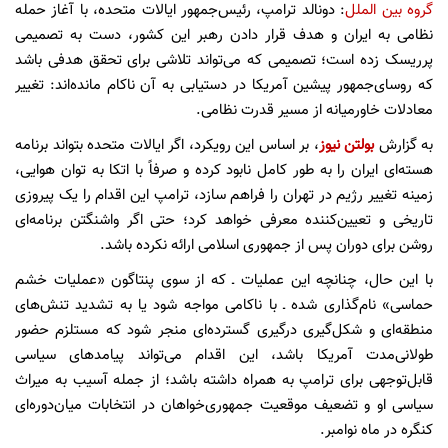
گروه بین الملل
: دونالد ترامپ، رئیس‌جمهور ایالات متحده، با آغاز حمله
نظامی به ایران و هدف قرار دادن رهبر این کشور، دست به تصمیمی
پرریسک زده است؛ تصمیمی که می‌تواند تلاشی برای تحقق هدفی باشد
که روسای‌جمهور پیشین آمریکا در دستیابی به آن ناکام مانده‌اند: تغییر
معادلات خاورمیانه از مسیر قدرت نظامی.
به گزارش
بولتن نیوز
، بر اساس این رویکرد، اگر ایالات متحده بتواند برنامه
هسته‌ای ایران را به طور کامل نابود کرده و صرفاً با اتکا به توان هوایی،
زمینه تغییر رژیم در تهران را فراهم سازد، ترامپ این اقدام را یک پیروزی
تاریخی و تعیین‌کننده معرفی خواهد کرد؛ حتی اگر واشنگتن برنامه‌ای
روشن برای دوران پس از جمهوری اسلامی ارائه نکرده باشد.
با این حال، چنانچه این عملیات ـ که از سوی پنتاگون «عملیات خشم
حماسی» نام‌گذاری شده ـ با ناکامی مواجه شود یا به تشدید تنش‌های
منطقه‌ای و شکل‌گیری درگیری گسترده‌ای منجر شود که مستلزم حضور
طولانی‌مدت آمریکا باشد، این اقدام می‌تواند پیامدهای سیاسی
قابل‌توجهی برای ترامپ به همراه داشته باشد؛ از جمله آسیب به میراث
سیاسی او و تضعیف موقعیت جمهوری‌خواهان در انتخابات میان‌دوره‌ای
کنگره در ماه نوامبر.