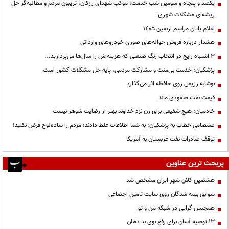
یکصد و پنجاه و سومین شب خدمت؛ موکب شهدای رزکان، تریبون مردم و مطالبه‌گر حل
ریشه‌ای مشکلات شهری
اعلام پایان مراسم اربعین ۱۴۰۵
هشدار درباره فروش حواله‌های صوری خودروهای وارداتی
3 اشتباه رایج در انتخاب رنگ صنعتی که هزینه‌اش را سال‌ها می‌پردازید...
پزشکیان: خدمت بی‌منت و مشارکت مردمی، پایه حل مشکلات کشور است
نوشابه رژیمی روی حافظه اثر می‌گذارد
قیمت نفت صعودی ماند
خادمیان: هیچ شفیعی برای زن نزد خداوند بهتر از رضایت شوهر نیست
صمصامی خطاب به پزشکیان: به شما اطلاعات غلط دادند؛ مردم را ساده‌لوح فرض نکنید!
توقف صادرات نفت عربستان به آمریکا
پربحث ترین عناوین
هشتمین کلان شهر ایران مشخص شد
سوابق بیمه شدگان روی سایت تامین اجتماعی
همجنس گرایی در شبکه من و تو
13 توصیه آسان برای رفع بوی بد دهان