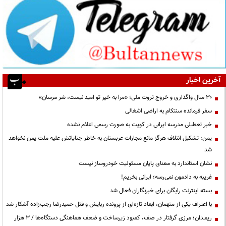
آخرین اخبار
۳۰ سال واگذاری و خروج ثروت ملی؛ «مرا به خیر تو امید نیست، شر مرسان»
سفر فرمانده سنتکام به اراضی اشغالی
خبر تعطیلی مدرسه ایرانی در کویت به صورت رسمی اعلام نشده
یمن: تشکیل ائتلاف هرگز مانع مجازات عربستان به خاطر جنایاتش علیه ملت یمن نخواهد
شد
نشان استاندارد به معنای پایان مسئولیت خودروساز نیست
غریبه به دادمون نمی‌رسه؛ ایرانی بخریم!
بسته اینترنت رایگان برای خبرنگاران فعال شد
با اعتراف یکی از متهمان، ابعاد تازه‌ای از پرونده ربایش و قتل حمیدرضا رجب‌زاده آشکار شد
ریمـدان؛ مرزی گرفتار در صف، کمبود زیرساخت و ضعف هماهنگی دستگاه‌ها / ۳ هزار