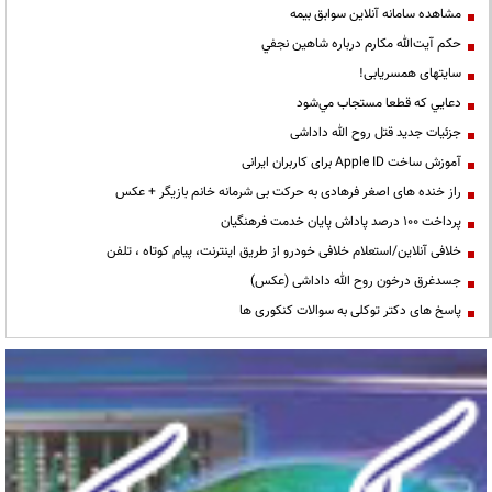
مشاهده سامانه آنلاين سوابق بیمه
حكم آيت‌الله مكارم درباره شاهين نجفي
سایتهای همسریابی!
دعايي كه قطعا مستجاب مي‌شود
جزئیات جدید قتل روح الله داداشی
آموزش ساخت Apple ID برای کاربران ایرانی
راز خنده های اصغر فرهادی به حرکت بی شرمانه خانم بازیگر + عکس
پرداخت ۱۰۰ درصد پاداش پایان خدمت فرهنگیان
خلافی آنلاین/استعلام خلافی خودرو از طریق اینترنت، پیام کوتاه ، تلفن
جسدغرق درخون روح الله داداشی (عکس)
پاسخ های دکتر توکلی به سوالات کنکوری ها