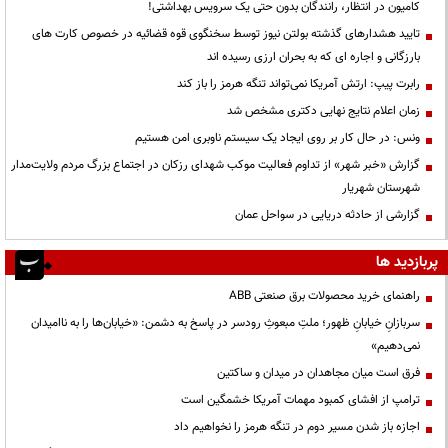
کامیون در انتظار، رانندگان بدون حتی یک سرویس بهداشتی!
تایید هشدارهای گذشته بولتن نیوز توسط سخنگوی قوه قضائیه در خصوص کارت های
بارزگانی و اجاره ای که به بحران ارزی رسیده اند
رابرت پیپ: ارتش آمریکا نمی‌تواند تنگه هرمز را باز کند
زمان اعلام نتایج نهایی دکتری مشخص شد
ونس: در حال کار بر روی ایجاد یک سیستم ناوبری امن هستیم
گزارش «خبر شهر» از تداوم فعالیت موکب شهدای رزکان در اجتماع بزرگ مردم ولایت‌مدار
شهرستان شهریار
گزارشی از حادثه دریایی در سواحل عمان
پربازدید ها
راهنمای خرید محصولات برق صنعتی ABB
سربازانِ خیابانِ ظهور؛ ملتِ مبعوثِ رودسر در پاسخ به دشمن: «خیابان‌ها را به ناامیدان
نمی‌دهیم»
فرق است میان مجاهدان در میدان و ساکتین
ترامپ از افشای کمبود مهمات آمریکا خشمگین است
اجازه باز شدن مسیر دوم در تنگه هرمز را نخواهیم داد