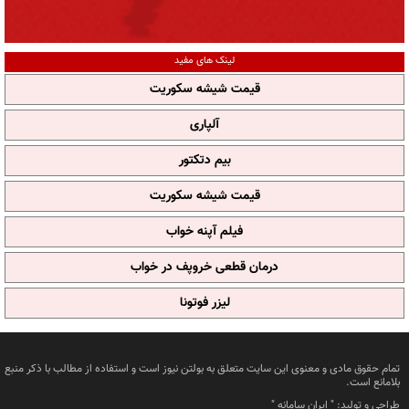
لینک های مفید
قیمت شیشه سکوریت
آلپاری
بیم دتکتور
قیمت شیشه سکوریت
فیلم آپنه خواب
درمان قطعی خروپف در خواب
لیزر فوتونا
تمام حقوق مادی و معنوی این سایت متعلق به بولتن نیوز است و استفاده از مطالب با ذکر منبع
بلامانع است.
طراحی و تولید: "
ایران سامانه
"