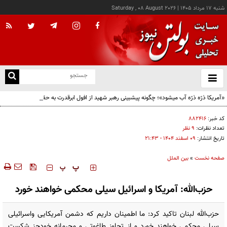
شنبه ۱۷ مرداد ۱۴۰۵
|
Saturday , 08 August 2026
از
و
ته
«آمریکا ذرّه ذرّه آب میشود»؛ چگونه پیشبینی رهبر شهید از افول ابرقدرت به حقیقت پیوست؟
ن
نو
کد خبر:
۸۸۲۴۱۶
تعداد نظرات:
۹ نظر
تاریخ انتشار:
۰۹ اسفند ۱۴۰۴ - ۲۱:۴۳
صفحه نخست
»
بین الملل
‍‍‍ پ
پ
حزب‌الله: آمریکا و اسرائیل سیلی محکمی خواهند خورد
حزب‌الله لبنان تاکید کرد: ما اطمینان داریم که دشمن آمریکایی واسرائیلی
سیلی محکمی خواهند خورد و از تجاوز طاغوتی و مجرمانه خودجز شکست