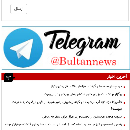
آخرین اخبار
دریاچه ارومیه جان گرفت؛ افزایش ۷۸ سانتی‌متری تراز
برگزاری نشست وزرای خارجه کشورهای بریکس در نیویورک
«آمریکا ذرّه ذرّه آب میشود»؛ چگونه پیشبینی رهبر شهید از افول ابرقدرت به حقیقت
پیوست؟
دعوت مجدد عربستان از نخست‌وزیر عراق برای سفر به ریاض
رئیس کمیسیون انرژی: مدیریت شبکه برق امسال نسبت به سال‌های گذشته موفق‌تر بوده