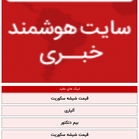
لینک های مفید
قیمت شیشه سکوریت
آلپاری
بیم دتکتور
قیمت شیشه سکوریت