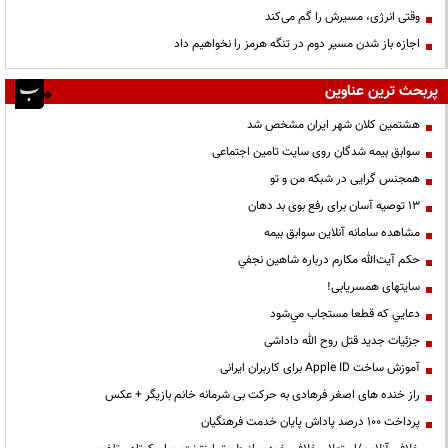
وقتی انرژی، مسیرش را گم می‌کند
اجازه باز شدن مسیر دوم در تنگه هرمز را نخواهیم داد
پربحث ترین عناوین
هشتمین کلان شهر ایران مشخص شد
سوابق بیمه شدگان روی سایت تامین اجتماعی
همجنس گرایی در شبکه من و تو
13 توصیه آسان برای رفع بوی بد دهان
مشاهده سامانه آنلاين سوابق بیمه
حكم آيت‌الله مكارم درباره شاهين نجفي
سایتهای همسریابی!
دعايي كه قطعا مستجاب مي‌شود
جزئیات جدید قتل روح الله داداشی
آموزش ساخت Apple ID برای کاربران ایرانی
راز خنده های اصغر فرهادی به حرکت بی شرمانه خانم بازیگر + عکس
پرداخت ۱۰۰ درصد پاداش پایان خدمت فرهنگیان