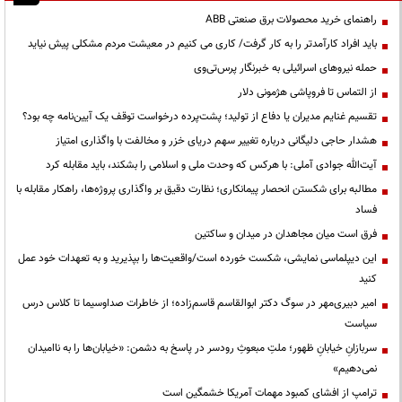
راهنمای خرید محصولات برق صنعتی ABB
باید افراد کارآمدتر را به کار گرفت/ کاری می کنیم در معیشت مردم مشکلی پیش نیاید
حمله نیروهای اسرائیلی به خبرنگار پرس‌تی‌وی
از التماس تا فروپاشی هژمونی دلار
تقسیم غنایم مدیران یا دفاع از تولید؛ پشت‌پرده درخواست توقف یک آیین‌نامه چه بود؟
هشدار حاجی دلیگانی درباره تغییر سهم دریای خزر و مخالفت با واگذاری امتیاز
آیت‌الله جوادی آملی: با هرکس که وحدت ملی و اسلامی را بشکند، باید مقابله کرد
مطالبه برای شکستن انحصار پیمانکاری؛ نظارت دقیق بر واگذاری پروژه‌ها، راهکار مقابله با
فساد
فرق است میان مجاهدان در میدان و ساکتین
این دیپلماسی نمایشی، شکست خورده است/واقعیت‌ها را بپذیرید و به تعهدات خود عمل
کنید
امیر دبیری‌مهر در سوگ دکتر ابوالقاسم قاسم‌زاده؛ از خاطرات صداوسیما تا کلاس درس
سیاست
سربازانِ خیابانِ ظهور؛ ملتِ مبعوثِ رودسر در پاسخ به دشمن: «خیابان‌ها را به ناامیدان
نمی‌دهیم»
ترامپ از افشای کمبود مهمات آمریکا خشمگین است