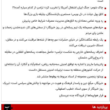
است
چاک شومر: جنگ ایران اشتغال آمریکا را تخریب کرد؛ ترامپ از کدام سیاره آمده؟!
اتاق پول دولت در دل بورس؛ مستمری بازنشستگان، وثیقه بازی بزرگ‌ها
رد ورود تمامی معتادان به اتاق‌های مدیریت مصرف؛ شرایط خاص پذیرش
حرف‌های صمیمانه یک تیم رسانه‌ای در روز خبرنگار؛ از سختی‌های کار، ندیده‌شدن زحمات و
ماندن پای مردم
یک رابطه شگفت‌انگیز در دنیای حشرات؛ مورچه‌ها از شته‌ها مراقبت می‌کنند و در مقابل،
عسلک شیرین دریافت می‌کنند
اعتراف رسانه‌های خارجی به شکست ترامپ؛ حاصل مجاهدت رسانه‌های انقلابی در مقابله
با دروغ‌پراکنی دشمنان
پاتریشیا مارینز با اشاره به توافق امنیتی سه‌جانبه ریاض، اسلام‌آباد و آنکارا، آن را نشانه‌ای
از حرکت کشورهای منطقه به سمت ترتیبات امنیتی مستقل دانست
ویدئو؛ پنجمین مجموعه از اسناد مربوط به یوفوها منتشر شد
خبرنگار، مبلّغ دین و پاسدار فرهنگ و هویت در مواجهه با چالش‌های سیاسی است؛ تبریک
روز خبرنگار از سوی استاد خطیب اصفهانی.
فرار هواپیماها از فرودگاه جده عربستان
پربازدید ها