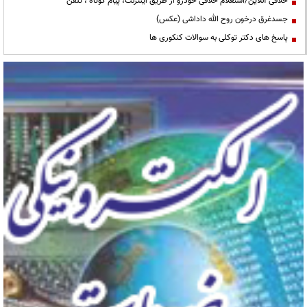
خلافی آنلاین/استعلام خلافی خودرو از طریق اینترنت، پیام کوتاه ، تلفن
جسدغرق درخون روح الله داداشی (عکس)
پاسخ های دکتر توکلی به سوالات کنکوری ها