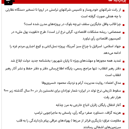
پربازدید ها
از رانت‌ شرکتهای خودروساز و تاسیس شرکتهای تراستی در اروپا تا تسخیر دستگاه نظارتی
با چه هدفی صورت گرفته است
چرا قالب وافل جایگزین سقف تیرچه بلوک در پروژه‌های مدرن شده است؟
صمصامی: ریشه مشکلات اقتصادی، گرانی نرخ ارز است/ طرح «تقویت پول ملی» در
کمیسیون اقتصادی رأی نیاورد
جهاد اسلامی: اسرائیل با چراغ سبز آمریکا، پروژه نسل‌کشی و کوچ اجباری مردم غزه را
ادامه می‌دهد
تمدید همه مجوزها و مهلت‌های ویژه تا پایان شهریور؛ بخشنامه جدید دولت ابلاغ شد
دفتر رهبر انقلاب: تنها مراجع رسمی، پایگاه اطلاع‌رسانی دفتر و دفتر حفظ و نشر آثار رهبر
انقلاب است
مدالِ اعتماد؛ روایت مدیریت آرام و نزدیک محمود خسروی‌وفا
سقوط تاریخی نرخ تولد در ایران؛ شمار نوزادان برای نخستین بار در ۶۰ سال گذشته زیر ۹۰۰
هزار نفر رفت
آغاز انتقال رایگان زائران اتباع خارجی به مرز چذابه
هزینه گزاف، دستاورد صفر؛ برگه رأی، پاسخی به ماجراجویی ترامپ
مقاومت عراق؛ بازیگری فراتر از مرزها | پهپادهای عراقی پیام بازدارندگی را به قلب
سرزمین‌های اشغالی رساندند