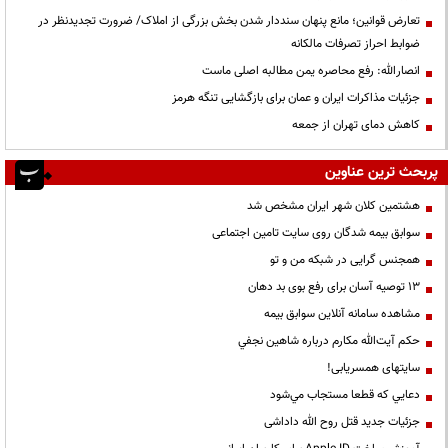
تعارض قوانین؛ مانع پنهان سنددار شدن بخش بزرگی از املاک/ ضرورت تجدیدنظر در
ضوابط احراز تصرفات مالکانه
انصارالله: رفع محاصره یمن مطالبه اصلی ماست
جزئیات مذاکرات ایران و عمان برای بازگشایی تنگه هرمز
کاهش دمای تهران از جمعه
پربحث ترین عناوین
هشتمین کلان شهر ایران مشخص شد
سوابق بیمه شدگان روی سایت تامین اجتماعی
همجنس گرایی در شبکه من و تو
13 توصیه آسان برای رفع بوی بد دهان
مشاهده سامانه آنلاين سوابق بیمه
حكم آيت‌الله مكارم درباره شاهين نجفي
سایتهای همسریابی!
دعايي كه قطعا مستجاب مي‌شود
جزئیات جدید قتل روح الله داداشی