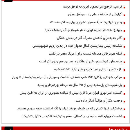
ترامپ: ترجیح می‌دهم با ایران به توافق برسم
گزارشی از حادثه دریایی در سواحل عمان
ونس: ایرانی‌ها طرف بسیار دشواری برای مذاکره هستند
رویترز: هشدار صریح ایران خطر شروع جنگ را متوقف کرد
گام جدید برای کاهش مصرف گاز در بخش خانگی
شکنجه رئیس بیمارستان کمال عدوان غزه در زندان رژیم صهیونیستی
تنگه هرمز قابل معامله نیست برای آمریکا معبر باز نکنید
پیامدهای کنوانسیون خزر از واگذاری بحرین هم زیان‌بارتر است
از دشمن ذره ای امید خیرخواهی نباید داشته باشیم
موکب شهدای رزکان؛ ۱۵۲ شب همدلی، خدمت و میزبانی از مردم ولایت‌مدار شهریار
پل شهرستان پل‌سفید پس از ۲۵ سال به مرحله بهره‌برداری رسید
گستره امپراتوری ایران در ۵ قرن پیش از میلاد؛ تصویری از ایران ۲۵ قرن پیش
وحدت مکرّراً و مؤکّداً تذکر داده شد
پزشکیان: تنها کسانی که در خیابان بودند ایران را نگه نداشتند همه سهیم هستند
نشست چهارجانبه سعودی، پاکستان، مصر و ترکیه با تاکید بر کنترل تنش‌ها