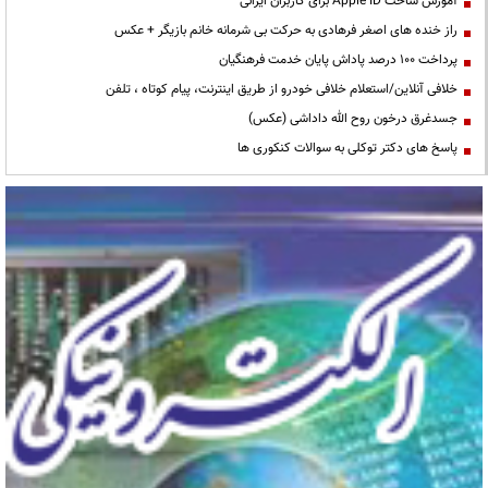
آموزش ساخت Apple ID برای کاربران ایرانی
راز خنده های اصغر فرهادی به حرکت بی شرمانه خانم بازیگر + عکس
پرداخت ۱۰۰ درصد پاداش پایان خدمت فرهنگیان
خلافی آنلاین/استعلام خلافی خودرو از طریق اینترنت، پیام کوتاه ، تلفن
جسدغرق درخون روح الله داداشی (عکس)
پاسخ های دکتر توکلی به سوالات کنکوری ها