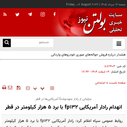
جمعه ۱۶ مرداد ۱۴۰۵
|
Friday , 07 August 2026
از
و
ته
هشدار درباره فروش حواله‌های صوری خودروهای وارداتی
ن
نو
کد خبر:
۸۸۲۴۰۳
تاریخ انتشار:
۰۹ اسفند ۱۴۰۴ - ۱۷:۴۶
صفحه نخست
»
اجتماعی
‍‍‍ پ
پ
جزئیاتی از رادار منهدم‌شدۀ آمریکایی‌ها در قطر
انهدام رادار آمریکایی fp132 با برد ۵ هزار کیلومتر در قطر
روابط عمومی سپاه اعلام کرد: رادار آمریکایی fp132 با برد ۵ هزار کیلومتر