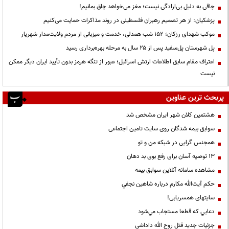
چاقی به دلیل بی‌ارادگی نیست؛ مغز می‌خواهد چاق بمانیم!
پزشکیان: از هر تصمیم رهبران فلسطینی در روند مذاکرات حمایت می‌کنیم
موکب شهدای رزکان؛ ۱۵۲ شب همدلی، خدمت و میزبانی از مردم ولایت‌مدار شهریار
پل شهرستان پل‌سفید پس از ۲۵ سال به مرحله بهره‌برداری رسید
اعتراف مقام سابق اطلاعات ارتش اسرائیل؛ عبور از تنگه هرمز بدون تأیید ایران دیگر ممکن
نیست
پربحث ترین عناوین
هشتمین کلان شهر ایران مشخص شد
سوابق بیمه شدگان روی سایت تامین اجتماعی
همجنس گرایی در شبکه من و تو
13 توصیه آسان برای رفع بوی بد دهان
مشاهده سامانه آنلاين سوابق بیمه
حكم آيت‌الله مكارم درباره شاهين نجفي
سایتهای همسریابی!
دعايي كه قطعا مستجاب مي‌شود
جزئیات جدید قتل روح الله داداشی