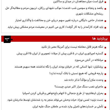
فرق است میان مجاهدان در میدان و ساکتین
یکصد و پنجاه و سومین شب خدمت؛ موکب شهدای رزکان، تریبون مردم و مطالبه‌گر حل
ریشه‌ای مشکلات شهری
هشدار حاجی دلیگانی درباره تغییر سهم دریای خزر و مخالفت با واگذاری امتیاز
باید افراد کارآمدتر را به کار گرفت/ کاری می کنیم در معیشت مردم مشکلی پیش نیاید
پربازدید ها
تنگه هرمز قابل معامله نیست برای آمریکا معبر باز نکنید
گستره امپراتوری ایران در ۵ قرن پیش از میلاد؛ تصویری از ایران ۲۵ قرن پیش
میانکاله در آتش می‌سوزد
پزشکیان: تنها کسانی که در خیابان بودند ایران را نگه نداشتند همه سهیم هستند
پارچه فروشی که هیچ نسبتی با بانک آینده ندارد!
وحدت مکرّراً و مؤکّداً تذکر داده شد
ماجرای نصب سنگ مزار اکبر عبدی چیست؟
بحران اینفانتینو؛ از طرح جنجالی تا اتهام باج‌خواهی و قربانی کردن اسپانیا
دست نزنید؛ لمس نوزاد حیات وحش می‌تواند منجر به رد شدنشان توسط مادرشان شود
تأملی بر خسارت‌های نامرئی وارد شده بر عاملان جنگ علیه ایران