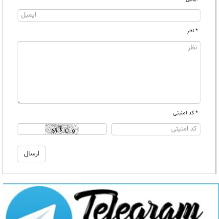
* نظر
* کد امنیتی