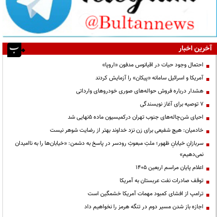
آخرین اخبار
احتمال وجود حیات در اقیانوس مدفون «اروپا»
آمریکا و اسرائیل سامانه «پیکان» را آزمایش کردند
هشدار درباره فروش حواله‌های صوری خودروهای وارداتی
۷ توصیه برای آغاز نویسندگی
احیای شن‌چاله‌های جنوب تهران درکمیسیون ماده ۵نهایی شد
خادمیان: هیچ شفیعی برای زن نزد خداوند بهتر از رضایت شوهر نیست
سربازانِ خیابانِ ظهور؛ ملتِ مبعوثِ رودسر در پاسخ به دشمن: «خیابان‌ها را به ناامیدان
نمی‌دهیم»
اعلام پایان مراسم اربعین ۱۴۰۵
توقف صادرات نفت عربستان به آمریکا
ترامپ از افشای کمبود مهمات آمریکا خشمگین است
اجازه باز شدن مسیر دوم در تنگه هرمز را نخواهیم داد