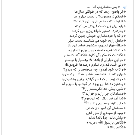
🔹️پس مفتخریم، اما ....
🔹️پُر واضح آن‌ها که در طولانی سال‌ها
🔹️تحکم بَر مجموعه؟ با دست درازی ها
🔹️تا توانستند، مدام غنی‌سازی کردند💲
🔹️باید برابر زیر دست فروتنی می کردند
🔹️و بُردبُرد، دستور شبانه‌روزی نمی کردند
🔹️والله با خودمختاری خویش چنین کردند
🔹️«اهل راز»، خوب می شناسند دست دراز
🔹️یدالله فوق ایدیهم، مکشوف نماید این راز
🔹️حالا تلاطم و خاصه خرجی برای «احتراز»
🔹️نگفتمت که مکن آن کارها💲که آشنات مَنم
🔹️در این دیار پُر از بلاها 🔥 رهسپار با تو منم
🔹️ولی خُب، مُدام با تداوم درصدها افزودی💲
🔹️و تا به خود آمدی، چه صحنه‌ها را که دیدی؟
🔹️برای تلطیف فضا هم، قیاس به نَفس نمودی؟
🔹️در تحیّرم، از کجا می گرفتید چنین رهنمودی؟
🔹️و هنوز دعاها می پیچد در گوشم، با سوز و آه
🔹️شبی پیش خدا بگریستم زار🌴
🔹️مسلمانان چرا زارَند و خوارَند🌴
🔹️ندا آمد نمی دانی که این قوم🌴
🔹️دلی دارند و محبوبی ندارند🌴
🔸️مسلمان آن فقیر کج کلاهی
🔸️رَمید از سینه‌یِ او سوز آهی
🔸️دِلش نالد، چرا نالد؟ نداند
🔸️نگاهی یارسول الله «ص»⚘️
🔸️نگاهی 🤲⚘️