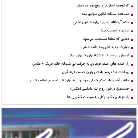
13 توصیه آسان برای رفع بوی بد دهان
مشاهده سامانه آنلاين سوابق بیمه
حكم آيت‌الله مكارم درباره شاهين نجفي
سایتهای همسریابی!
دعايي كه قطعا مستجاب مي‌شود
جزئیات جدید قتل روح الله داداشی
آموزش ساخت Apple ID برای کاربران ایرانی
راز خنده های اصغر فرهادی به حرکت بی شرمانه خانم بازیگر + عکس
پرداخت ۱۰۰ درصد پاداش پایان خدمت فرهنگیان
خلافی آنلاین/استعلام خلافی خودرو از طریق اینترنت، پیام کوتاه ، تلفن
جسدغرق درخون روح الله داداشی (عکس)
پاسخ های دکتر توکلی به سوالات کنکوری ها