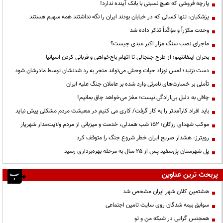
پارچه فروشی که هیچ نسبتی با بانک آینده ندارد!
پزشکیان: تنها کسانی که در خیابان بودند ایران را نگه نداشتند همه سهیم هستند
وحدت مکرّراً و مؤکّداً تذکر داده شد
ماجرای نصب سنگ مزار اکبر عبدی چیست؟
بحران اینفانتینو؛ از طرح جنجالی تا اتهام باج‌خواهی و قربانی کردن اسپانیا
دست نزنید؛ لمس نوزاد حیات وحش می‌تواند منجر به رد شدنشان توسط مادرشان شود
تأملی بر خسارت‌های نامرئی وارد شده بر عاملان جنگ علیه ایران
چاقی به دلیل بی‌ارادگی نیست؛ مغز می‌خواهد چاق بمانیم!
باید افراد کارآمدتر را به کار گرفت/ کاری می کنیم در معیشت مردم مشکلی پیش نیاید
موکب شهدای رزکان؛ ۱۵۲ شب همدلی، خدمت و میزبانی از مردم ولایت‌مدار شهریار
رویترز: هشدار صریح ایران خطر شروع جنگ را متوقف کرد
پل شهرستان پل‌سفید پس از ۲۵ سال به مرحله بهره‌برداری رسید
پربحث ترین عناوین
هشتمین کلان شهر ایران مشخص شد
سوابق بیمه شدگان روی سایت تامین اجتماعی
همجنس گرایی در شبکه من و تو