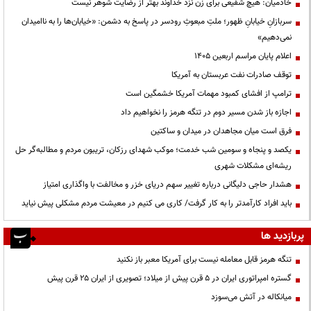
خادمیان: هیچ شفیعی برای زن نزد خداوند بهتر از رضایت شوهر نیست
سربازانِ خیابانِ ظهور؛ ملتِ مبعوثِ رودسر در پاسخ به دشمن: «خیابان‌ها را به ناامیدان
نمی‌دهیم»
اعلام پایان مراسم اربعین ۱۴۰۵
توقف صادرات نفت عربستان به آمریکا
ترامپ از افشای کمبود مهمات آمریکا خشمگین است
اجازه باز شدن مسیر دوم در تنگه هرمز را نخواهیم داد
فرق است میان مجاهدان در میدان و ساکتین
یکصد و پنجاه و سومین شب خدمت؛ موکب شهدای رزکان، تریبون مردم و مطالبه‌گر حل
ریشه‌ای مشکلات شهری
هشدار حاجی دلیگانی درباره تغییر سهم دریای خزر و مخالفت با واگذاری امتیاز
باید افراد کارآمدتر را به کار گرفت/ کاری می کنیم در معیشت مردم مشکلی پیش نیاید
پربازدید ها
تنگه هرمز قابل معامله نیست برای آمریکا معبر باز نکنید
گستره امپراتوری ایران در ۵ قرن پیش از میلاد؛ تصویری از ایران ۲۵ قرن پیش
میانکاله در آتش می‌سوزد