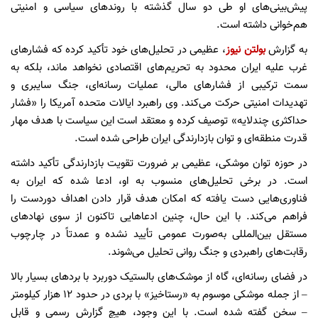
پیش‌بینی‌های او طی دو سال گذشته با روندهای سیاسی و امنیتی
هم‌خوانی داشته است.
به گزارش
بولتن نیوز
، عظیمی در تحلیل‌های خود تأکید کرده که فشارهای
غرب علیه ایران محدود به تحریم‌های اقتصادی نخواهد ماند، بلکه به
سمت ترکیبی از فشارهای مالی، عملیات رسانه‌ای، جنگ سایبری و
تهدیدات امنیتی حرکت می‌کند. وی راهبرد ایالات متحده آمریکا را «فشار
حداکثری چندلایه» توصیف کرده و معتقد است این سیاست با هدف مهار
قدرت منطقه‌ای و توان بازدارندگی ایران طراحی شده است.
در حوزه توان موشکی، عظیمی بر ضرورت تقویت بازدارندگی تأکید داشته
است. در برخی تحلیل‌های منسوب به او، ادعا شده که ایران به
فناوری‌هایی دست یافته که امکان هدف قرار دادن اهداف دوردست را
فراهم می‌کند. با این حال، چنین ادعاهایی تاکنون از سوی نهادهای
مستقل بین‌المللی به‌صورت عمومی تأیید نشده و عمدتاً در چارچوب
رقابت‌های راهبردی و جنگ روانی تحلیل می‌شوند.
در فضای رسانه‌ای، گاه از موشک‌های بالستیک دوربرد با بردهای بسیار بالا
– از جمله موشکی موسوم به «رستاخیز» با بردی در حدود ۱۲ هزار کیلومتر
– سخن گفته شده است. با این وجود، هیچ گزارش رسمی و قابل