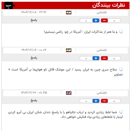
نظرات بینندگان
انتشار یافته:
۱۵
ناشناس
|
|
۲۲:۴۱ - ۱۴۰۴/۱۲/۰۸
در انتظار بررسی:
پاسخ
0
0
غیر قابل انتشار:
۶
و ما هم از مذاکرات ایران - آمریکا در ژنو: راضی نیستیم!
ناشناس
|
|
۰۰:۰۴ - ۱۴۰۴/۱۲/۰۹
پاسخ
0
0
سلاح سری چین به ایران رسید / این موشک قاتل ناو هواپیما بر آمریکا است +
تصاویر
ناشناس
|
|
۰۸:۳۵ - ۱۴۰۴/۱۲/۰۹
پاسخ
0
0
شما غلط زیادی کردید و ارباب نتانیاهو را با پاسخ دندان شکن ایران بی آبرو کردی
اینبار با غلط‌های زیادی بیاد فنایش خواهی داد.