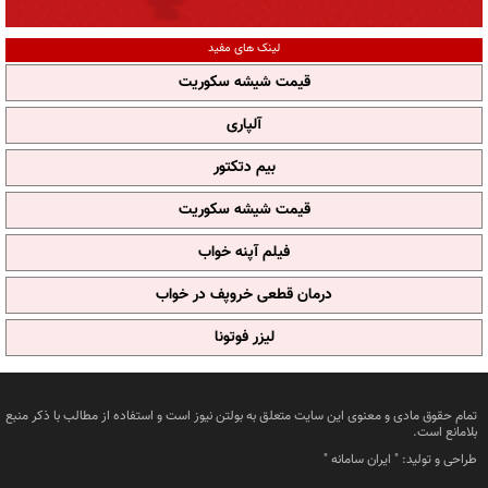
لینک های مفید
قیمت شیشه سکوریت
آلپاری
بیم دتکتور
قیمت شیشه سکوریت
فیلم آپنه خواب
درمان قطعی خروپف در خواب
لیزر فوتونا
تمام حقوق مادی و معنوی این سایت متعلق به بولتن نیوز است و استفاده از مطالب با ذکر منبع
بلامانع است.
طراحی و تولید: "
ایران سامانه
"