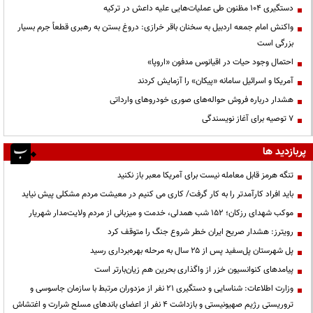
دستگیری ۱۰۴ مظنون طی عملیات‌هایی علیه داعش در ترکیه
واکنش امام جمعه اردبیل به سخنان باقر خرازی: دروغ بستن به رهبری قطعاً جرم بسیار
بزرگی است
احتمال وجود حیات در اقیانوس مدفون «اروپا»
آمریکا و اسرائیل سامانه «پیکان» را آزمایش کردند
هشدار درباره فروش حواله‌های صوری خودروهای وارداتی
۷ توصیه برای آغاز نویسندگی
پربازدید ها
تنگه هرمز قابل معامله نیست برای آمریکا معبر باز نکنید
باید افراد کارآمدتر را به کار گرفت/ کاری می کنیم در معیشت مردم مشکلی پیش نیاید
موکب شهدای رزکان؛ ۱۵۲ شب همدلی، خدمت و میزبانی از مردم ولایت‌مدار شهریار
رویترز: هشدار صریح ایران خطر شروع جنگ را متوقف کرد
پل شهرستان پل‌سفید پس از ۲۵ سال به مرحله بهره‌برداری رسید
پیامدهای کنوانسیون خزر از واگذاری بحرین هم زیان‌بارتر است
وزارت اطلاعات: شناسایی و دستگیری ۲۱ نفر از مزدوران مرتبط با سازمان جاسوسی و
تروریستی رژیم صهیونیستی و بازداشت ۴ نفر از اعضای باندهای مسلح شرارت و اغتشاش