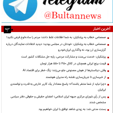
آخرین اخبار
صمصامی خطاب به پزشکیان: به شما اطلاعات غلط دادند؛ مردم را ساده‌لوح فرض نکنید!
صمصامی خطاب به پزشکیان: خودتان در مجلس بودید؛ دیدید انتقادات نمایندگان درباره
گران‌سازی ارز بود، نه واگذاری ایران‌خودرو
پزشکیان: خدمت بی‌منت و مشارکت مردمی، پایه حل مشکلات کشور است
قیمت‌ برنج ایرانی همچنان در کانال ۴۵۰ تا ۵۵۰ هزار تومان
وقتی دیتاسنترها از هوش مصنوعی جلو می‌زنند؛ زنگ خطر برای اقتصاد AI
از خبرسازی تا جریان‌سازی نقشه راه مدیران هوشمند
«چرا نباید از شما متنفر باشند؟»؛ پاسخ معنادار یک کاربر خارجی به قدرت و توانمندی
ایرانیان
پس از رأی شورای مرکزی جبهه ایران اسلامی؛ اعضای حقیقی و حقوقی دفتر سیاسی
مشخص شدند
بسنت مدعی شد: به زودی شاهد توافق با ایران خواهیم بود