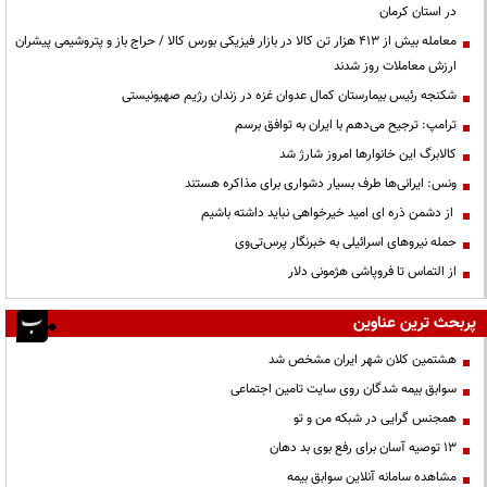
در استان کرمان
معامله بیش از ۴۱۳ هزار تن کالا در بازار فیزیکی بورس کالا / حراج باز و پتروشیمی پیشران
ارزش معاملات روز شدند
شکنجه رئیس بیمارستان کمال عدوان غزه در زندان رژیم صهیونیستی
ترامپ: ترجیح می‌دهم با ایران به توافق برسم
کالابرگ این خانوارها امروز شارژ شد
ونس: ایرانی‌ها طرف بسیار دشواری برای مذاکره هستند
از دشمن ذره ای امید خیرخواهی نباید داشته باشیم
حمله نیروهای اسرائیلی به خبرنگار پرس‌تی‌وی
از التماس تا فروپاشی هژمونی دلار
پربحث ترین عناوین
هشتمین کلان شهر ایران مشخص شد
سوابق بیمه شدگان روی سایت تامین اجتماعی
همجنس گرایی در شبکه من و تو
13 توصیه آسان برای رفع بوی بد دهان
مشاهده سامانه آنلاين سوابق بیمه