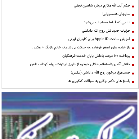
حكم آيت‌الله مكارم درباره شاهين نجفي
سایتهای همسریابی!
دعايي كه قطعا مستجاب مي‌شود
جزئیات جدید قتل روح الله داداشی
آموزش ساخت Apple ID برای کاربران ایرانی
راز خنده های اصغر فرهادی به حرکت بی شرمانه خانم بازیگر + عکس
پرداخت ۱۰۰ درصد پاداش پایان خدمت فرهنگیان
خلافی آنلاین/استعلام خلافی خودرو از طریق اینترنت، پیام کوتاه ، تلفن
جسدغرق درخون روح الله داداشی (عکس)
پاسخ های دکتر توکلی به سوالات کنکوری ها