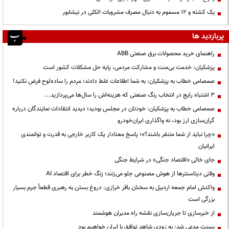
یک کشته و ۱۲ مسموم به دنبال مصرف مشروبات الکلی در نیشابور
پربازدید ها
راهنمای خرید محصولات برق صنعتی ABB
پزشکیان: خدمت بی‌منت و مشارکت مردمی، پایه حل مشکلات کشور است
صمصامی خطاب به پزشکیان: به شما اطلاعات غلط دادند؛ مردم را ساده‌لوح فرض نکنید!
3 اشتباه رایج در انتخاب رنگ صنعتی که هزینه‌اش را سال‌ها می‌پردازید...
صمصامی خطاب به پزشکیان: خودتان در مجلس بودید؛ دیدید انتقادات نمایندگان درباره
گران‌سازی ارز بود، نه واگذاری ایران‌خودرو
«چرا نباید از شما متنفر باشند؟»؛ پاسخ معنادار یک کاربر خارجی به قدرت و توانمندی
ایرانیان
جای خالی «اقتصاد جنگی» در شرایط جنگی
وقتی دیتاسنترها از هوش مصنوعی جلو می‌زنند؛ زنگ خطر برای اقتصاد AI
واکنش امام جمعه اردبیل به سخنان باقر خرازی: دروغ بستن به رهبری قطعاً جرم بسیار
بزرگی است
از خبرسازی تا جریان‌سازی نقشه راه مدیران هوشمند
بسنت مدعی شد: به زودی شاهد توافق با ایران خواهیم بود