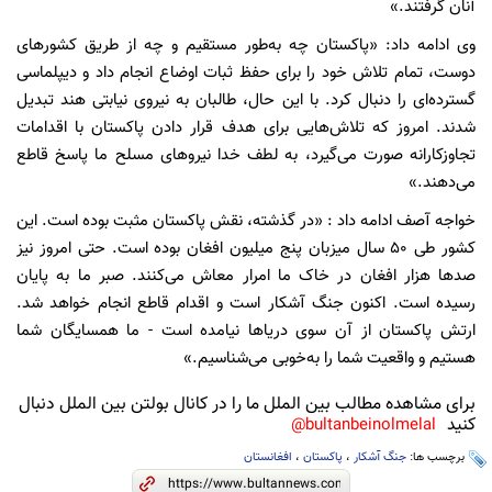
آنان گرفتند.»
وی ادامه داد: «پاکستان چه به‌طور مستقیم و چه از طریق کشورهای
دوست، تمام تلاش خود را برای حفظ ثبات اوضاع انجام داد و دیپلماسی
گسترده‌ای را دنبال کرد. با این حال، طالبان به نیروی نیابتی هند تبدیل
شدند. امروز که تلاش‌هایی برای هدف قرار دادن پاکستان با اقدامات
تجاوزکارانه صورت می‌گیرد، به لطف خدا نیروهای مسلح ما پاسخ قاطع
می‌دهند.»
خواجه آصف ادامه داد : «در گذشته، نقش پاکستان مثبت بوده است. این
کشور طی ۵۰ سال میزبان پنج میلیون افغان بوده است. حتی امروز نیز
صدها هزار افغان در خاک ما امرار معاش می‌کنند. صبر ما به پایان
رسیده است. اکنون جنگ آشکار است و اقدام قاطع انجام خواهد شد.
ارتش پاکستان از آن سوی دریاها نیامده است - ما همسایگان شما
هستیم و واقعیت شما را به‌خوبی می‌شناسیم.»
برای مشاهده مطالب بین الملل ما را در کانال بولتن بین الملل دنبال
کنید
bultanbeinolmelal@
برچسب ها:
جنگ آشکار
،
پاکستان
،
افغانستان