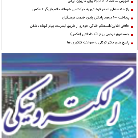
آموزش ساخت Apple ID برای کاربران ایرانی
راز خنده های اصغر فرهادی به حرکت بی شرمانه خانم بازیگر + عکس
پرداخت ۱۰۰ درصد پاداش پایان خدمت فرهنگیان
خلافی آنلاین/استعلام خلافی خودرو از طریق اینترنت، پیام کوتاه ، تلفن
جسدغرق درخون روح الله داداشی (عکس)
پاسخ های دکتر توکلی به سوالات کنکوری ها