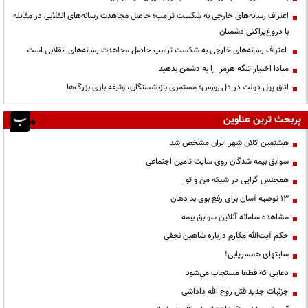
اعتراف رسانه‌های خارجی به شکست ترامپ؛ حاصل مجاهدت رسانه‌های انقلابی در مقابله
با دروغ‌پراکنی دشمنان
اعتراف رسانه‌های خارجی به شکست ترامپ حاصل مجاهدت رسانه‌های انقلابی است
مبادا اختیار تنگه هرمز را به دشمن بدهید
اتاق پول دولت در دل بورس؛ مستمری بازنشستگان، وثیقه بازی بزرگ‌ها
پربحث ترین عناوین
هشتمین کلان شهر ایران مشخص شد
سوابق بیمه شدگان روی سایت تامین اجتماعی
همجنس گرایی در شبکه من و تو
13 توصیه آسان برای رفع بوی بد دهان
مشاهده سامانه آنلاين سوابق بیمه
حكم آيت‌الله مكارم درباره شاهين نجفي
سایتهای همسریابی!
دعايي كه قطعا مستجاب مي‌شود
جزئیات جدید قتل روح الله داداشی