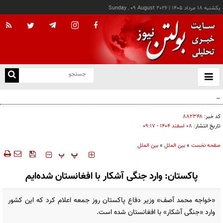
يکشنبه ۱۸ مرداد ۱۴۰۵
|
Sunday , 09 August 2026
از
و
ته
اردوغان: توافق‌نامه مکه هیچ کشوری را هدف قرار نمی‌دهد
ن
نو
کد خبر:
۸۸۲۳۴۸
تاریخ انتشار:
۰۸ اسفند ۱۴۰۴ - ۰۹:۱۷
صفحه نخست
»
بین الملل
»
بین الملل
‍‍‍ پ
پ
پاکستان: وارد جنگی آشکار با افغانستان شده‌ایم
«خواجه محمد آصف» وزیر دفاع پاکستان روز جمعه اعلام کرد که این کشور
وارد «جنگی آشکار» با افغانستان شده است.