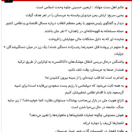
عالم اهل سنت مهاباد : اربعین حسینی جلوه وحدت اسلامی است
یحیی سریع: ارتش یمن مزدوران وابسته به عربستان را در تعز هدف گرفت
دیدار و گفتگوی رئیس‌جمهور با رهبر معظم انقلاب درباره مسائل اقتصادی و نظامی کشور
حمله مسلحانه به قهوه‌خانه‌ای در زاهدان؛ ۲ نفر جان باختند
نماینده ای که به دلیل مشکلات مالی موبایلش را فروخت
۵ متهم در پرونده قتل حمیدرضا رجب‌زاده دستگیر شدند/ یک زن در میان دستگیرشدگان +
جزئیات
واشنگتن درحال بررسی انتقال موشک‌های «آتاکامس» به اوکراین از طریق ترکیه
هشدار صنعا به عربستان: وقت تلف نکنید
اعدام بد است اما قلب تپنده‌ای را از سینه بیرون کشیدن نه!
به همه ثابت می‌شود که دیپلماسی با رژیم پست سعودی بی‌فایده است| برای تنبیه
آل‌سعود باید با اقدام نظامی تحقیرشان کنیم
تاراج هویت ملی در بازار بی‌صاحب پوشاک؛ مسئولان نظارت کجا خوابیده‌اند؟ / زیر سایه
جنگ، جامعه در حال بی‌حیا شدن است
هوش مصنوعی چگونه عملیات فضاپیماها و ماهواره‌ها را تغییر می‌دهد؟
انفجارها کی‌یف را دوباره لرزاند
وقوع انفجار در تاسیسات گازی شهر جبیل عربستان