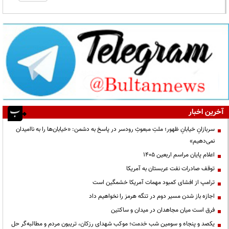
آخرین اخبار
سربازانِ خیابانِ ظهور؛ ملتِ مبعوثِ رودسر در پاسخ به دشمن: «خیابان‌ها را به ناامیدان
نمی‌دهیم»
اعلام پایان مراسم اربعین ۱۴۰۵
توقف صادرات نفت عربستان به آمریکا
ترامپ از افشای کمبود مهمات آمریکا خشمگین است
اجازه باز شدن مسیر دوم در تنگه هرمز را نخواهیم داد
فرق است میان مجاهدان در میدان و ساکتین
یکصد و پنجاه و سومین شب خدمت؛ موکب شهدای رزکان، تریبون مردم و مطالبه‌گر حل