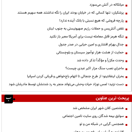
میانکاله در آتش می‌سوزد
پزشکیان: تنها کسانی که در خیابان بودند ایران را نگه نداشتند همه سهیم هستند
پارچه فروشی که هیچ نسبتی با بانک آینده ندارد!
نقض آتش‌بس و حملات رژیم صهیونیستی به جنوب لبنان
تنگه هرمز قابل معامله نیست برای آمریکا معبر باز نکنید
جدال بهرام افشاری و امین حیایی در صدر جدول
حمایت از هشت هزار نوآموز سیستان و بلوچستانی
وحدت مکرّراً و مؤکّداً تذکر داده شد
ماجرای نصب سنگ مزار اکبر عبدی چیست؟
بحران اینفانتینو؛ از طرح جنجالی تا اتهام باج‌خواهی و قربانی کردن اسپانیا
دست نزنید؛ لمس نوزاد حیات وحش می‌تواند منجر به رد شدنشان توسط مادرشان شود
پربحث ترین عناوین
هشتمین کلان شهر ایران مشخص شد
سوابق بیمه شدگان روی سایت تامین اجتماعی
همجنس گرایی در شبکه من و تو
13 توصیه آسان برای رفع بوی بد دهان