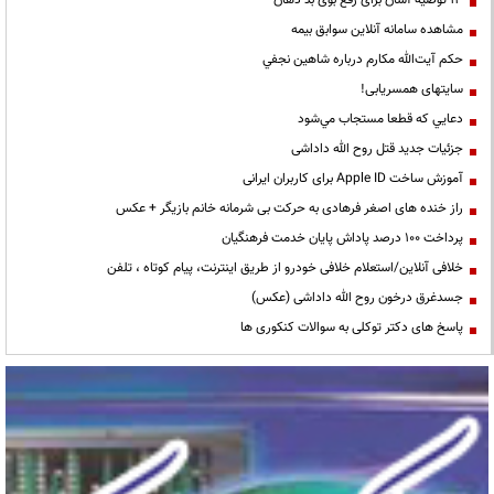
مشاهده سامانه آنلاين سوابق بیمه
حكم آيت‌الله مكارم درباره شاهين نجفي
سایتهای همسریابی!
دعايي كه قطعا مستجاب مي‌شود
جزئیات جدید قتل روح الله داداشی
آموزش ساخت Apple ID برای کاربران ایرانی
راز خنده های اصغر فرهادی به حرکت بی شرمانه خانم بازیگر + عکس
پرداخت ۱۰۰ درصد پاداش پایان خدمت فرهنگیان
خلافی آنلاین/استعلام خلافی خودرو از طریق اینترنت، پیام کوتاه ، تلفن
جسدغرق درخون روح الله داداشی (عکس)
پاسخ های دکتر توکلی به سوالات کنکوری ها