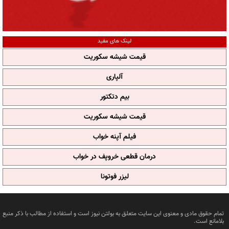
لینک های مفید
قیمت شیشه سکوریت
آلپاری
بیم دتکتور
قیمت شیشه سکوریت
فیلم آپنه خواب
درمان قطعی خروپف در خواب
لیزر فوتونا
تمام حقوق مادی و معنوی این سایت متعلق به بولتن نیوز است و استفاده از مطالب با ذکر منبع
بلامانع است.