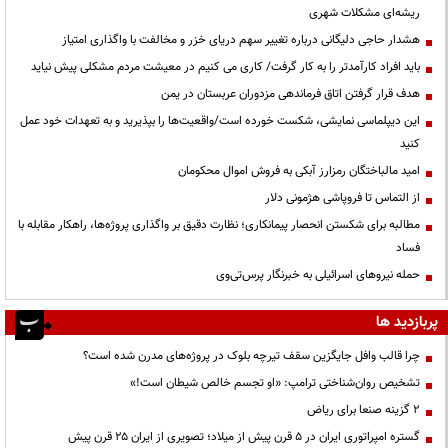
ریشه‌ای مشکلات شهری
هشدار حاجی دلیگانی درباره تغییر سهم دریای خزر و مخالفت با واگذاری امتیاز
باید افراد کارآمدتر را به کار گرفت/ کاری می کنیم در معیشت مردم مشکلی پیش نیاید
هدف قرار گرفتن اتاق‌ فرماندهی مزدوران عربستان در یمن
این دیپلماسی نمایشی، شکست خورده است/واقعیت‌ها را بپذیرید و به تعهدات خود عمل
کنید
امید مالباختگان رمزارز آبکی به فروش اموال محکومان
از التماس تا فروپاشی هژمونی دلار
مطالبه برای شکستن انحصار پیمانکاری؛ نظارت دقیق بر واگذاری پروژه‌ها، راهکار مقابله با
فساد
حمله نیروهای اسرائیلی به خبرنگار پرس‌تی‌وی
پربازدید ها
چرا قالب وافل جایگزین سقف تیرچه بلوک در پروژه‌های مدرن شده است؟
تشخیص روان‌شناختی ترامپ: «او تجسم خالص شیطان است!»
۲ گزینه صنعا برای ریاض
گستره امپراتوری ایران در ۵ قرن پیش از میلاد؛ تصویری از ایران ۲۵ قرن پیش