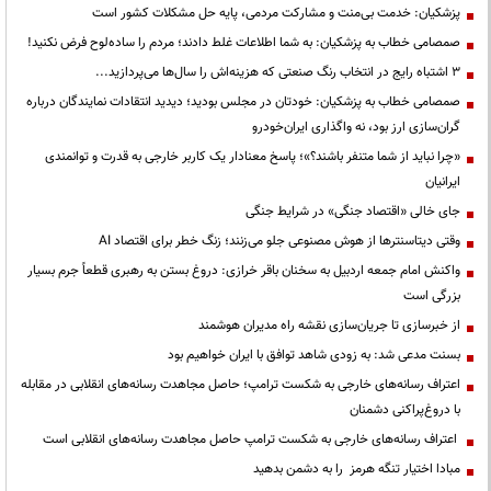
پزشکیان: خدمت بی‌منت و مشارکت مردمی، پایه حل مشکلات کشور است
صمصامی خطاب به پزشکیان: به شما اطلاعات غلط دادند؛ مردم را ساده‌لوح فرض نکنید!
3 اشتباه رایج در انتخاب رنگ صنعتی که هزینه‌اش را سال‌ها می‌پردازید...
صمصامی خطاب به پزشکیان: خودتان در مجلس بودید؛ دیدید انتقادات نمایندگان درباره
گران‌سازی ارز بود، نه واگذاری ایران‌خودرو
«چرا نباید از شما متنفر باشند؟»؛ پاسخ معنادار یک کاربر خارجی به قدرت و توانمندی
ایرانیان
جای خالی «اقتصاد جنگی» در شرایط جنگی
وقتی دیتاسنترها از هوش مصنوعی جلو می‌زنند؛ زنگ خطر برای اقتصاد AI
واکنش امام جمعه اردبیل به سخنان باقر خرازی: دروغ بستن به رهبری قطعاً جرم بسیار
بزرگی است
از خبرسازی تا جریان‌سازی نقشه راه مدیران هوشمند
بسنت مدعی شد: به زودی شاهد توافق با ایران خواهیم بود
اعتراف رسانه‌های خارجی به شکست ترامپ؛ حاصل مجاهدت رسانه‌های انقلابی در مقابله
با دروغ‌پراکنی دشمنان
اعتراف رسانه‌های خارجی به شکست ترامپ حاصل مجاهدت رسانه‌های انقلابی است
مبادا اختیار تنگه هرمز را به دشمن بدهید