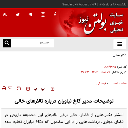
يکشنبه ۱۸ مرداد ۱۴۰۵
|
Sunday , 09 August 2026
از
و
ته
دکتر محسن رضایی، نماینده رهبر انقلاب در شورای عالی امنیت ملی
ن
نو
کد خبر:
۸۸۲۳۳۵
تاریخ انتشار:
۰۷ اسفند ۱۴۰۴ - ۲۱:۳۳
صفحه نخست
»
فرهنگی
‍‍‍ پ
پ
توضیحات مدیر کاخ نیاوران درباره تالارهای خالی
انتشار عکس‌هایی از فضای خالی برخی تالارهای این مجموعه تاریخی در
فضای مجازی، برداشت‌هایی را با این مضمون که «کاخ نیاوران تخلیه شده