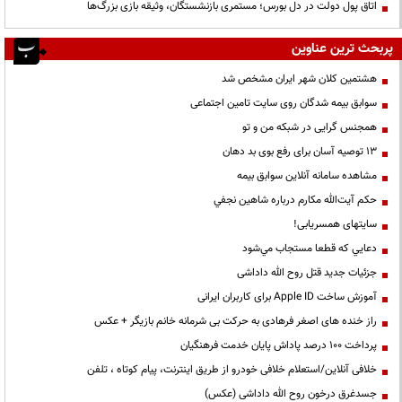
اتاق پول دولت در دل بورس؛ مستمری بازنشستگان، وثیقه بازی بزرگ‌ها
پربحث ترین عناوین
هشتمین کلان شهر ایران مشخص شد
سوابق بیمه شدگان روی سایت تامین اجتماعی
همجنس گرایی در شبکه من و تو
13 توصیه آسان برای رفع بوی بد دهان
مشاهده سامانه آنلاين سوابق بیمه
حكم آيت‌الله مكارم درباره شاهين نجفي
سایتهای همسریابی!
دعايي كه قطعا مستجاب مي‌شود
جزئیات جدید قتل روح الله داداشی
آموزش ساخت Apple ID برای کاربران ایرانی
راز خنده های اصغر فرهادی به حرکت بی شرمانه خانم بازیگر + عکس
پرداخت ۱۰۰ درصد پاداش پایان خدمت فرهنگیان
خلافی آنلاین/استعلام خلافی خودرو از طریق اینترنت، پیام کوتاه ، تلفن
جسدغرق درخون روح الله داداشی (عکس)