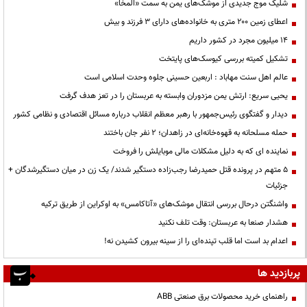
شلیک موج جدیدی از موشک‌های یمن به سمت «المخا»
اعطای زمین ۲۰۰ متری به خانواده‌های دارای ۳ فرزند و بیش
۱۴ میلیون مجرد در کشور داریم
تشکیل کمیته بررسی کیوسک‌های پایتخت
عالم اهل سنت مهاباد : اربعین حسینی جلوه وحدت اسلامی است
یحیی سریع: ارتش یمن مزدوران وابسته به عربستان را در تعز هدف گرفت
دیدار و گفتگوی رئیس‌جمهور با رهبر معظم انقلاب درباره مسائل اقتصادی و نظامی کشور
حمله مسلحانه به قهوه‌خانه‌ای در زاهدان؛ ۲ نفر جان باختند
نماینده ای که به دلیل مشکلات مالی موبایلش را فروخت
۵ متهم در پرونده قتل حمیدرضا رجب‌زاده دستگیر شدند/ یک زن در میان دستگیرشدگان +
جزئیات
واشنگتن درحال بررسی انتقال موشک‌های «آتاکامس» به اوکراین از طریق ترکیه
هشدار صنعا به عربستان: وقت تلف نکنید
اعدام بد است اما قلب تپنده‌ای را از سینه بیرون کشیدن نه!
پربازدید ها
راهنمای خرید محصولات برق صنعتی ABB