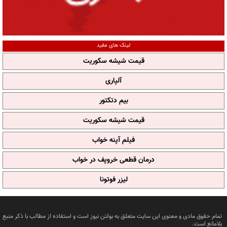
لینک های مفید
قیمت شیشه سکوریت
آلپاری
بیم دتکتور
قیمت شیشه سکوریت
فیلم آپنه خواب
درمان قطعی خروپف در خواب
لیزر فوتونا
تمام حقوق مادی و معنوی این سایت متعلق به بولتن نیوز است و استفاده از مطالب با ذکر منبع
بلامانع است.