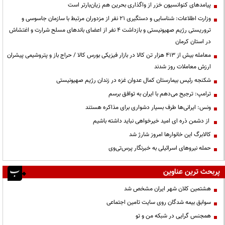
پیامدهای کنوانسیون خزر از واگذاری بحرین هم زیان‌بارتر است
وزارت اطلاعات: شناسایی و دستگیری ۲۱ نفر از مزدوران مرتبط با سازمان جاسوسی و
تروریستی رژیم صهیونیستی و بازداشت ۴ نفر از اعضای باندهای مسلح شرارت و اغتشاش
در استان کرمان
معامله بیش از ۴۱۳ هزار تن کالا در بازار فیزیکی بورس کالا / حراج باز و پتروشیمی پیشران
ارزش معاملات روز شدند
شکنجه رئیس بیمارستان کمال عدوان غزه در زندان رژیم صهیونیستی
ترامپ: ترجیح می‌دهم با ایران به توافق برسم
ونس: ایرانی‌ها طرف بسیار دشواری برای مذاکره هستند
از دشمن ذره ای امید خیرخواهی نباید داشته باشیم
کالابرگ این خانوارها امروز شارژ شد
حمله نیروهای اسرائیلی به خبرنگار پرس‌تی‌وی
پربحث ترین عناوین
هشتمین کلان شهر ایران مشخص شد
سوابق بیمه شدگان روی سایت تامین اجتماعی
همجنس گرایی در شبکه من و تو