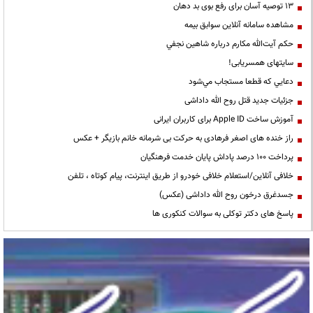
13 توصیه آسان برای رفع بوی بد دهان
مشاهده سامانه آنلاين سوابق بیمه
حكم آيت‌الله مكارم درباره شاهين نجفي
سایتهای همسریابی!
دعايي كه قطعا مستجاب مي‌شود
جزئیات جدید قتل روح الله داداشی
آموزش ساخت Apple ID برای کاربران ایرانی
راز خنده های اصغر فرهادی به حرکت بی شرمانه خانم بازیگر + عکس
پرداخت ۱۰۰ درصد پاداش پایان خدمت فرهنگیان
خلافی آنلاین/استعلام خلافی خودرو از طریق اینترنت، پیام کوتاه ، تلفن
جسدغرق درخون روح الله داداشی (عکس)
پاسخ های دکتر توکلی به سوالات کنکوری ها