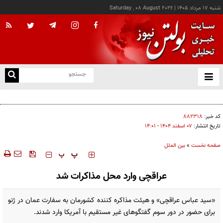
شنبه ۱۷ مرداد ۱۴۰۵
|
Saturday , 08 August 2026
از
و
ته
پزشکیان: خدمت بی‌منت و مشارکت مردمی، پایه حل مشکلات کشور است
ن
نو
کد خبر:
۸۸۲۳۱۸
تاریخ انتشار:
۰۷ اسفند ۱۴۰۴ - ۱۴:۰۱
صفحه نخست
»
بین الملل
‍‍‍ پ
پ
عراقچی وارد محل مذاکرات شد
«سید عباس عراقچی» و هیئت مذاکره کننده کشورمان به سفارت عمان در ژنو
برای حضور در دور سوم گفتگوهای غیر مستقیم با آمریکا وارد شدند.