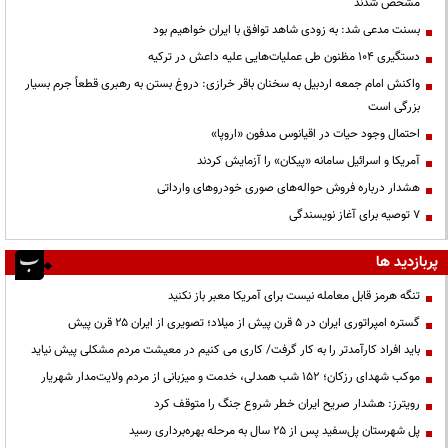
مشخص شدند
بسنت مدعی شد: به زودی شاهد توافق با ایران خواهیم بود
دستگیری ۱۰۴ مظنون طی عملیات‌هایی علیه داعش در ترکیه
واکنش امام جمعه اردبیل به سخنان باقر خرازی: دروغ بستن به رهبری قطعاً جرم بسیار
بزرگی است
احتمال وجود حیات در اقیانوس مدفون «اروپا»
آمریکا و اسرائیل سامانه «پیکان» را آزمایش کردند
هشدار درباره فروش حواله‌های صوری خودروهای وارداتی
۷ توصیه برای آغاز نویسندگی
پربازدید ها
تنگه هرمز قابل معامله نیست برای آمریکا معبر باز نکنید
گستره امپراتوری ایران در ۵ قرن پیش از میلاد؛ تصویری از ایران ۲۵ قرن پیش
باید افراد کارآمدتر را به کار گرفت/ کاری می کنیم در معیشت مردم مشکلی پیش نیاید
موکب شهدای رزکان؛ ۱۵۲ شب همدلی، خدمت و میزبانی از مردم ولایت‌مدار شهریار
رویترز: هشدار صریح ایران خطر شروع جنگ را متوقف کرد
پل شهرستان پل‌سفید پس از ۲۵ سال به مرحله بهره‌برداری رسید