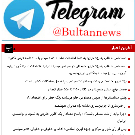
آخرین اخبار
صمصامی خطاب به پزشکیان: به شما اطلاعات غلط دادند؛ مردم را ساده‌لوح فرض نکنید!
صمصامی خطاب به پزشکیان: خودتان در مجلس بودید؛ دیدید انتقادات نمایندگان درباره
گران‌سازی ارز بود، نه واگذاری ایران‌خودرو
پزشکیان: خدمت بی‌منت و مشارکت مردمی، پایه حل مشکلات کشور است
قیمت‌ برنج ایرانی همچنان در کانال ۴۵۰ تا ۵۵۰ هزار تومان
وقتی دیتاسنترها از هوش مصنوعی جلو می‌زنند؛ زنگ خطر برای اقتصاد AI
از خبرسازی تا جریان‌سازی نقشه راه مدیران هوشمند
«چرا نباید از شما متنفر باشند؟»؛ پاسخ معنادار یک کاربر خارجی به قدرت و توانمندی
ایرانیان
پس از رأی شورای مرکزی جبهه ایران اسلامی؛ اعضای حقیقی و حقوقی دفتر سیاسی