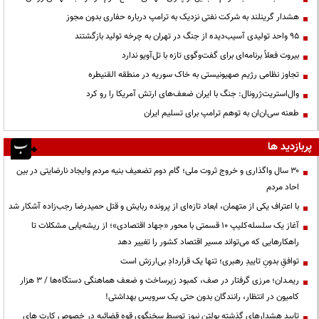
هشدار گرینلند به شرکت نفتی نزدیک به ترامپ درباره حفاری بدون مجوز
95 واحد تولیدی آسیب‌دیده از جنگ در تهران به چرخه تولید بازگشتند
بیروت فعلاً برنامه‌ای برای گفت‌وگوی تازه با تل‌آویو ندارد
تجاوز نظامی رژیم صهیونیستی به خاک سوریه در منطقه القنیطره
وال‌استریت‌ژرونال: جنگ با ایران ضعف‌های ارتش آمریکا را رو کرد
طعنه سی‌ان‌ان به توهم ترامپ برای تسلیم ایران
پربازدید ها
۳۰ سال واگذاری و خروج ثروت ملی؛ گام دوم تضعیف بنیه مردم وایجاد نارضایتی در بین
احاد مردم
با اعتراف یکی از متهمان، ابعاد تازه‌ای از پرونده ربایش و قتل حمیدرضا رجب‌زاده آشکار شد
آغاز یک سلسله‌کلیپ ۱۰ قسمتی با محور «جهاد اقتصادی»؛ از ریشه‌یابی مشکلات تا
راهکارهایی که می‌تواند مسیر اقتصاد کشور را تغییر دهد
توافقِ بدونِ تاییدِ رهبری؛ تنها یک قراردادِ بی‌ارزش است
ریمـدان؛ مرزی گرفتار در صف، کمبود زیرساخت و ضعف هماهنگی دستگاه‌ها / ۳ هزار
کامیون در انتظار، رانندگان بدون حتی یک سرویس بهداشتی!
تایید هشدارهای گذشته بولتن نیوز توسط سخنگوی قوه قضائیه در خصوص کارت های