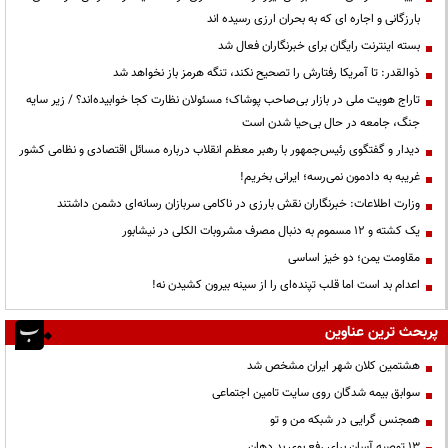
بارزگانی و اجاره ای که به بحران ارزی رسیده اند
بسته اینترنت رایگان برای خبرنگاران فعال شد
ذوالقدر: تا آمریکا رفتارش را تصحیح نکند، تنگه هرمز باز نخواهد شد
تاراج هویت ملی در بازار بی‌صاحب پوشاک؛ مسئولان نظارت کجا خوابیده‌اند؟ / زیر سایه
جنگ، جامعه در حال بی‌حیا شدن است
دیدار و گفتگوی رئیس‌جمهور با رهبر معظم انقلاب درباره مسائل اقتصادی و نظامی کشور
غریبه به دادمون نمی‌رسه؛ ایرانی بخریم!
وزارت اطلاعات: خبرنگاران نقش بارزی در ناکامی سربازان رسانه‌ای دشمن داشتند
یک کشته و ۱۲ مسموم به دنبال مصرف مشروبات الکلی در نیشابور
مقاومت یمن؛ دو خیز اساسی
اعدام بد است اما قلب تپنده‌ای را از سینه بیرون کشیدن نه!
پربحث ترین عناوین
هشتمین کلان شهر ایران مشخص شد
سوابق بیمه شدگان روی سایت تامین اجتماعی
همجنس گرایی در شبکه من و تو
13 توصیه آسان برای رفع بوی بد دهان