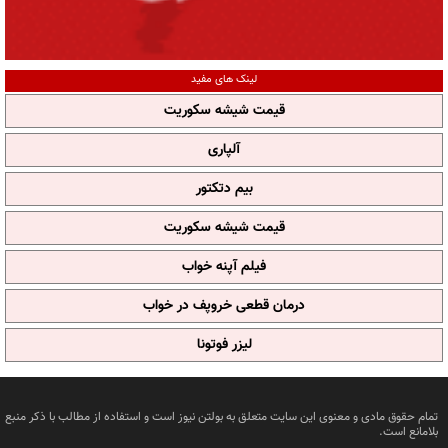
لینک های مفید
قیمت شیشه سکوریت
آلپاری
بیم دتکتور
قیمت شیشه سکوریت
فیلم آپنه خواب
درمان قطعی خروپف در خواب
لیزر فوتونا
تمام حقوق مادی و معنوی این سایت متعلق به بولتن نیوز است و استفاده از مطالب با ذکر منبع
بلامانع است.