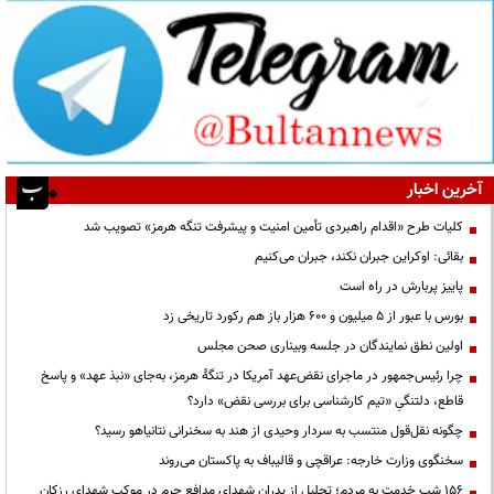
آخرین اخبار
کلیات طرح «اقدام راهبردی تأمین امنیت و پیشرفت تنگه هرمز» تصویب شد
بقائی: اوکراین جبران نکند، جبران می‌کنیم
پاییز پربارش در راه است
بورس با عبور از ۵ میلیون و ۶۰۰ هزار باز هم رکورد تاریخی زد
اولین نطق نمایندگان در جلسه وبیناری صحن مجلس
چرا رئیس‌جمهور در ماجرای نقض‌عهد آمریکا در تنگهٔ هرمز، به‌جای «نبذ عهد» و پاسخ
قاطع، دلتنگیِ «تیم کارشناسی برای بررسی نقض» دارد؟
چگونه نقل‌قول منتسب به سردار وحیدی از هند به سخنرانی نتانیاهو رسید؟
سخنگوی وزارت خارجه: عراقچی و قالیباف به پاکستان می‌روند
۱۵۶ شب خدمت به مردم؛ تجلیل از پدران شهدای مدافع حرم در موکب شهدای رزکان