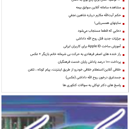
مشاهده سامانه آنلاين سوابق بیمه
حكم آيت‌الله مكارم درباره شاهين نجفي
سایتهای همسریابی!
دعايي كه قطعا مستجاب مي‌شود
جزئیات جدید قتل روح الله داداشی
آموزش ساخت Apple ID برای کاربران ایرانی
راز خنده های اصغر فرهادی به حرکت بی شرمانه خانم بازیگر + عکس
پرداخت ۱۰۰ درصد پاداش پایان خدمت فرهنگیان
خلافی آنلاین/استعلام خلافی خودرو از طریق اینترنت، پیام کوتاه ، تلفن
جسدغرق درخون روح الله داداشی (عکس)
پاسخ های دکتر توکلی به سوالات کنکوری ها