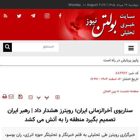
دوشنبه ۱۹ مرداد ۱۴۰۵
|
Monday , 10 August 2026
از
و
ته
ن
نو
کد خبر:
۸۸۲۲۸۲
تاریخ انتشار:
۰۶ اسفند ۱۴۰۴ - ۱۶:۴۷
صفحه نخست
»
بین الملل
‍‍‍ پ
پ
سناریوی آخرالزمانی ایران؛ رویترز هشدار داد | رهبر ایران
تصمیم بگیرد منطقه را به آتش می کشد
خبرگزاری رویترز طی تحلیلی به قلم خبرنگار و تحلیلگر حوزه انرژی، ران بوسو،