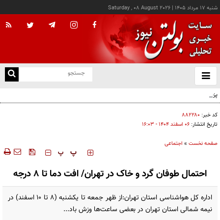
شنبه ۱۷ مرداد ۱۴۰۵
|
Saturday , 08 August 2026
از
و
ته
پزشکیان: خدمت بی‌منت و مشارکت مردمی، پایه حل مشکلات کشور است
ن
نو
کد خبر:
۸۸۲۲۸۰
تاریخ انتشار:
۰۶ اسفند ۱۴۰۴ - ۱۶:۰۳
صفحه نخست
»
اجتماعی
‍‍‍ پ
پ
احتمال طوفان گرد و خاک در تهران/ افت دما تا ۸ درجه
اداره کل هواشناسی استان تهران:از ظهر جمعه تا یکشنبه (۸ تا ۱۰ اسفند) در
نیمه شمالی استان تهران در بعضی ساعت‌ها وزش باد...