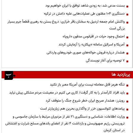
بسنت مدعی شد: به زودی شاهد توافق با ایران خواهیم بود
دستگیری ۱۰۴ مظنون طی عملیات‌هایی علیه داعش در ترکیه
واکنش امام جمعه اردبیل به سخنان باقر خرازی: دروغ بستن به رهبری قطعاً جرم بسیار
بزرگی است
احتمال وجود حیات در اقیانوس مدفون «اروپا»
آمریکا و اسرائیل سامانه «پیکان» را آزمایش کردند
هشدار درباره فروش حواله‌های صوری خودروهای وارداتی
۷ توصیه برای آغاز نویسندگی
پربازدید ها
تنگه هرمز قابل معامله نیست برای آمریکا معبر باز نکنید
باید افراد کارآمدتر را به کار گرفت/ کاری می کنیم در معیشت مردم مشکلی پیش نیاید
رویترز: هشدار صریح ایران خطر شروع جنگ را متوقف کرد
پیامدهای کنوانسیون خزر از واگذاری بحرین هم زیان‌بارتر است
وزارت اطلاعات: شناسایی و دستگیری ۲۱ نفر از مزدوران مرتبط با سازمان جاسوسی و
تروریستی رژیم صهیونیستی و بازداشت ۴ نفر از اعضای باندهای مسلح شرارت و اغتشاش
در استان کرمان