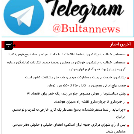
آخرین اخبار
صمصامی خطاب به پزشکیان: به شما اطلاعات غلط دادند؛ مردم را ساده‌لوح فرض نکنید!
صمصامی خطاب به پزشکیان: خودتان در مجلس بودید؛ دیدید انتقادات نمایندگان درباره
گران‌سازی ارز بود، نه واگذاری ایران‌خودرو
پزشکیان: خدمت بی‌منت و مشارکت مردمی، پایه حل مشکلات کشور است
قیمت‌ برنج ایرانی همچنان در کانال ۴۵۰ تا ۵۵۰ هزار تومان
وقتی دیتاسنترها از هوش مصنوعی جلو می‌زنند؛ زنگ خطر برای اقتصاد AI
از خبرسازی تا جریان‌سازی نقشه راه مدیران هوشمند
«چرا نباید از شما متنفر باشند؟»؛ پاسخ معنادار یک کاربر خارجی به قدرت و توانمندی
ایرانیان
پس از رأی شورای مرکزی جبهه ایران اسلامی؛ اعضای حقیقی و حقوقی دفتر سیاسی
مشخص شدند