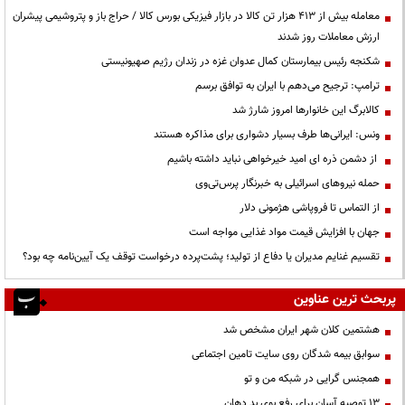
معامله بیش از ۴۱۳ هزار تن کالا در بازار فیزیکی بورس کالا / حراج باز و پتروشیمی پیشران
ارزش معاملات روز شدند
شکنجه رئیس بیمارستان کمال عدوان غزه در زندان رژیم صهیونیستی
ترامپ: ترجیح می‌دهم با ایران به توافق برسم
کالابرگ این خانوارها امروز شارژ شد
ونس: ایرانی‌ها طرف بسیار دشواری برای مذاکره هستند
از دشمن ذره ای امید خیرخواهی نباید داشته باشیم
حمله نیروهای اسرائیلی به خبرنگار پرس‌تی‌وی
از التماس تا فروپاشی هژمونی دلار
جهان با افزایش قیمت مواد غذایی مواجه است
تقسیم غنایم مدیران یا دفاع از تولید؛ پشت‌پرده درخواست توقف یک آیین‌نامه چه بود؟
پربحث ترین عناوین
هشتمین کلان شهر ایران مشخص شد
سوابق بیمه شدگان روی سایت تامین اجتماعی
همجنس گرایی در شبکه من و تو
13 توصیه آسان برای رفع بوی بد دهان