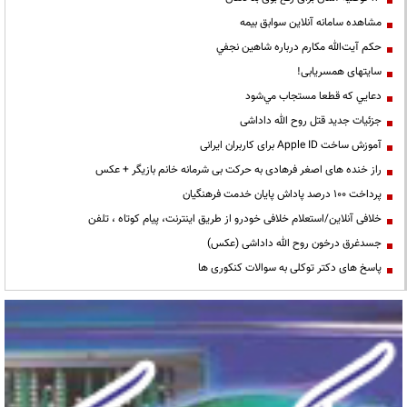
مشاهده سامانه آنلاين سوابق بیمه
حكم آيت‌الله مكارم درباره شاهين نجفي
سایتهای همسریابی!
دعايي كه قطعا مستجاب مي‌شود
جزئیات جدید قتل روح الله داداشی
آموزش ساخت Apple ID برای کاربران ایرانی
راز خنده های اصغر فرهادی به حرکت بی شرمانه خانم بازیگر + عکس
پرداخت ۱۰۰ درصد پاداش پایان خدمت فرهنگیان
خلافی آنلاین/استعلام خلافی خودرو از طریق اینترنت، پیام کوتاه ، تلفن
جسدغرق درخون روح الله داداشی (عکس)
پاسخ های دکتر توکلی به سوالات کنکوری ها