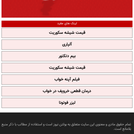
لینک های مفید
قیمت شیشه سکوریت
آلپاری
بیم دتکتور
قیمت شیشه سکوریت
فیلم آپنه خواب
درمان قطعی خروپف در خواب
لیزر فوتونا
تمام حقوق مادی و معنوی این سایت متعلق به بولتن نیوز است و استفاده از مطالب با ذکر منبع
بلامانع است.